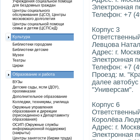
Учреждения социальной помощи
для бездомных граждан
Электронная п
Центры социального
Телефон: +7 (4
обслуживания (ЦСО), Центры
московского долголетия
Центры социальной помощи
Корпус 3
семье и детям (ЦСПСиД)
Ответственный
Культура
Левцова Ната
Библиотеки городские
Библиотеки детские
Адрес: г. Москв
Музеи
Электронная п
Театры
Телефон: +7 (4
Цирки
Проезд: м. "Кр
Образование и работа
далее автобус 
ВУЗы
Детские сады, ясли (ДОУ),
"Универсам".
прогимназии
Дополнительное образование
Колледжи, техникумы, училища
Корпус 6
Окружные управления
Ответственный
образования и дирекции
(присоединено к Департаменту
Королёва Люд
образования)
ОСИП (Окружные службы
Адрес: г. Моск
информационной поддержки)
(закрыты)
Электронная п
Центры занятости (биржи труда)