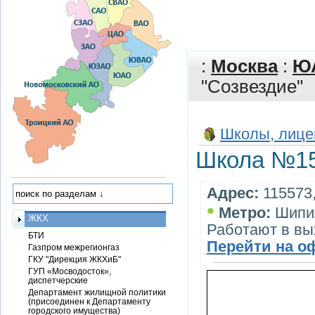
:
Москва
:
Ю
"Созвездие"
Школы, лице
Школа №15
Адрес:
115573,
•
Метро:
Шипи
ЖКХ
Работают в в
БТИ
Перейти на о
Газпром межрегионгаз
ГКУ "Дирекция ЖКХиБ"
ГУП «Мосводосток»,
диспетчерские
Департамент жилищной политики
(присоединен к Департаменту
городского имущества)