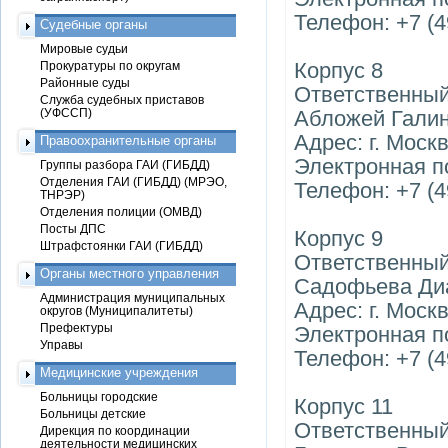
Телефон: +7 (4
Судебные органы
Мировые судьи
Корпус 8
Прокуратуры по округам
Районные суды
Ответственный
Служба судебных приставов
(УФССП)
Абложей Гали
Адрес: г. Москв
Правоохранительные органы
Электронная п
Группы разбора ГАИ (ГИБДД)
Отделения ГАИ (ГИБДД) (МРЭО,
Телефон: +7 (4
ТНРЭР)
Отделения полиции (ОМВД)
Посты ДПС
Корпус 9
Штрафстоянки ГАИ (ГИБДД)
Ответственный
Органы местного управления
Садофьева Ди
Администрация муниципальных
Адрес: г. Москв
округов (Муниципалитеты)
Префектуры
Электронная п
Управы
Телефон: +7 (4
Медицинские учреждения
Больницы городские
Корпус 11
Больницы детские
Ответственный
Дирекция по координации
деятельности медицинских