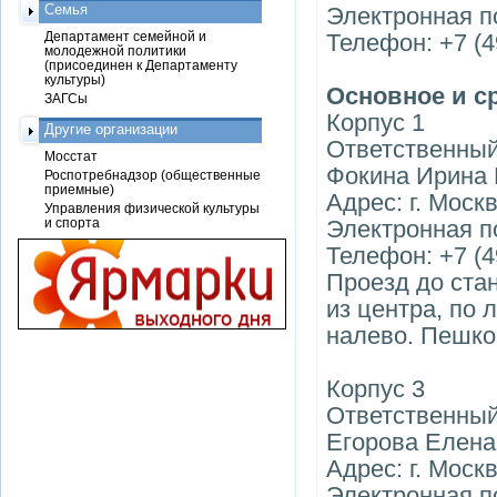
Семья
Электронная п
Департамент семейной и
Телефон: +7 (4
молодежной политики
(присоединен к Департаменту
культуры)
Основное и с
ЗАГСы
Корпус 1
Другие организации
Ответственный
Мосстат
Фокина Ирина
Роспотребнадзор (общественные
приемные)
Адрес: г. Москв
Управления физической культуры
и спорта
Электронная п
Телефон: +7 (4
Проезд до ста
из центра, по 
налево. Пешком
Корпус 3
Ответственный
Егорова Елена
Адрес: г. Москв
Электронная п