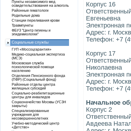
Пункты независимого мед.
Корпус 16
освидетельствования на алкоголь
Ответственный
Районные гематологи
Родильные дома
Евгеньевна
Станции переливания крови
Электронная п
Травмпункты
ФБУЗ "Центр гигиены и
Адрес: г. Москв
эпидемиологии"
Телефон: +7 (4
Социальные службы
ГУП «Моссоцгарантия»
Корпус 17
Медико-социальная экспертиза
(МСЭ)
Ответственный
Московская служба
Николаевна
психологической помощи
населению
Электронная п
Отделения Пенсионного фонда
(ПФР) (Социальный фонд)
Адрес: г. Москв
Районные отделы центра
Телефон: +7 (4
жилищных субсидий
Социально-реабилитационные
центры для инвалидов
Начальное об
Соцказначейство Москвы (УСЗН
закрыты)
Корпус 2
Специализированные
учреждения для
Ответственный
несовершеннолетних
Авдеева Натал
Учебно-методический центр
«Детство»
Адрес: г. Москв