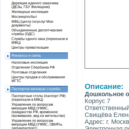
Дирекции единого заказчика
(ДЕЗы, ГБУ Жилищник)
Жилищные инспекции
Мосэнергосбыт
МФЦ (центр госуслуг Мои
документы)
Объединенные диспетчерские
службы (ОДС)
Службы одного окна (переехали в
МФЦ)
Центры приватизации
Финансы и связь
Налоговые инспекции
Отделения Сбербанка РФ
Почтовые отделения
Центры продаж и обслуживания
МГТС
Описание:
Паспортно-визовые службы
Дошкольное о
Паспортные столы (паспорт РФ)
Корпус 7
(переехали в МФЦ)
Управление по вопросам
Ответственный
миграции МВД (УФМС,
гражданство РФ, временное
Свищёва Елен
проживание, вид на жительство)
Адрес: г. Москв
Управление по вопросам
миграции МВД (УФМС, ОВИРы,
Электронная п
загранпаспорт)