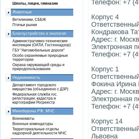
Телефон: +7 (4
Школы, лицеи, гимназии
Животные
Корпус 4
Ветклиники, СББЖ
Ответственный
Птичьи рынки
Кондракова Та
Благоустройство и экология
Адрес: г. Москв
Административно-технические
инспекции (ОАТИ, Гостехнадзор)
Электронная п
ГБУ "Автомобильные дороги"
Телефон: +7 (4
Особо охраняемые природные
территории
Охрана окружающей среды и
Корпус 1
природопользование
Ответственный
Недвижимость
Фокина Ирина
Департамент городского
имущества (объединено с ДЗР)
Адрес: г. Москв
Федеральная служба гос.
Электронная п
регистрации, кадастра и
картографии Росреестр
Телефон: +7 (4
Минобороны РФ, МЧС
Военкоматы
Корпус 14
Военные комендатуры
Ответственный
Территориальные отделы
надзорной деятельности МЧС
Львовна