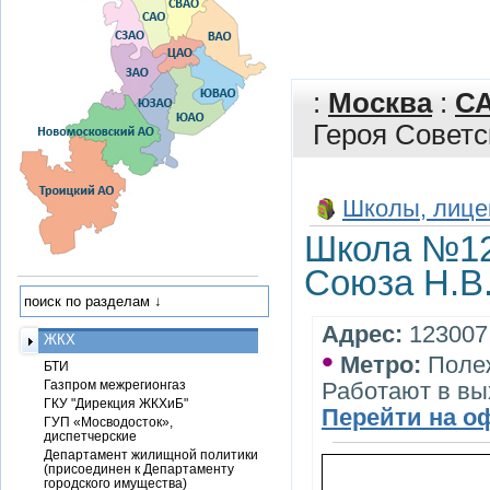
:
Москва
:
С
Героя Советс
Школы, лице
Школа №12
Союза Н.В.
Адрес:
123007,
ЖКХ
•
Метро:
Поле
БТИ
Газпром межрегионгаз
Работают в вы
ГКУ "Дирекция ЖКХиБ"
Перейти на о
ГУП «Мосводосток»,
диспетчерские
Департамент жилищной политики
(присоединен к Департаменту
городского имущества)