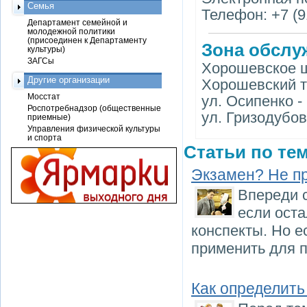
Семья
Телефон: +7 (9
Департамент семейной и
молодежной политики
(присоединен к Департаменту
Зона обслу
культуры)
ЗАГСы
Хорошевское ш
Другие организации
Хорошевский т
Мосстат
ул. Осипенко -
Роспотребнадзор (общественные
ул. Гризодубо
приемные)
Управления физической культуры
и спорта
Статьи по тем
Экзамен? Не п
Впереди 
если оста
конспекты. Но е
применить для п
Как определить