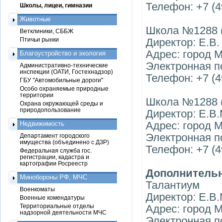
Телефон: +7 (4
Школы, лицеи, гимназии
Животные
Школа №1288 (
Ветклиники, СББЖ
Птичьи рынки
Директор: Е.В
Адрес: город 
Благоустройство и экология
Электронная по
Административно-технические
инспекции (ОАТИ, Гостехнадзор)
Телефон: +7 (4
ГБУ "Автомобильные дороги"
Особо охраняемые природные
территории
Школа №1288 (
Охрана окружающей среды и
природопользование
Директор: Е.В
Адрес: город 
Недвижимость
Электронная п
Департамент городского
имущества (объединено с ДЗР)
Телефон: +7 (4
Федеральная служба гос.
регистрации, кадастра и
картографии Росреестр
Дополнительн
Минобороны РФ, МЧС
Талантиум
Военкоматы
Директор: Е.В
Военные комендатуры
Территориальные отделы
Адрес: город 
надзорной деятельности МЧС
Электронная по