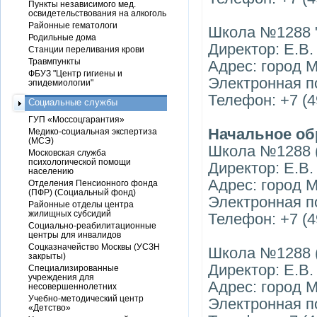
Пункты независимого мед.
освидетельствования на алкоголь
Районные гематологи
Школа №1288 
Родильные дома
Директор: Е.В
Станции переливания крови
Травмпункты
Адрес: город М
ФБУЗ "Центр гигиены и
Электронная п
эпидемиологии"
Телефон: +7 (4
Социальные службы
ГУП «Моссоцгарантия»
Начальное об
Медико-социальная экспертиза
(МСЭ)
Школа №1288 (
Московская служба
психологической помощи
Директор: Е.В
населению
Адрес: город 
Отделения Пенсионного фонда
(ПФР) (Социальный фонд)
Электронная п
Районные отделы центра
жилищных субсидий
Телефон: +7 (4
Социально-реабилитационные
центры для инвалидов
Соцказначейство Москвы (УСЗН
Школа №1288 (
закрыты)
Директор: Е.В
Специализированные
учреждения для
Адрес: город 
несовершеннолетних
Учебно-методический центр
Электронная по
«Детство»