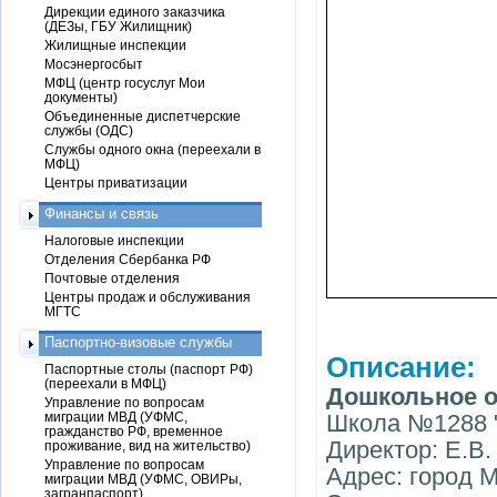
Дирекции единого заказчика
(ДЕЗы, ГБУ Жилищник)
Жилищные инспекции
Мосэнергосбыт
МФЦ (центр госуслуг Мои
документы)
Объединенные диспетчерские
службы (ОДС)
Службы одного окна (переехали в
МФЦ)
Центры приватизации
Финансы и связь
Налоговые инспекции
Отделения Сбербанка РФ
Почтовые отделения
Центры продаж и обслуживания
МГТС
Паспортно-визовые службы
Описание:
Паспортные столы (паспорт РФ)
(переехали в МФЦ)
Дошкольное о
Управление по вопросам
миграции МВД (УФМС,
Школа №1288 "
гражданство РФ, временное
Директор: Е.В
проживание, вид на жительство)
Управление по вопросам
Адрес: город М
миграции МВД (УФМС, ОВИРы,
загранпаспорт)