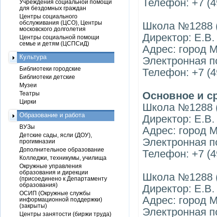
Телефон: +7 (4
Учреждения социальной помощи
для бездомных граждан
Центры социального
обслуживания (ЦСО), Центры
Школа №1288 (
московского долголетия
Директор: Е.В
Центры социальной помощи
семье и детям (ЦСПСиД)
Адрес: город 
Культура
Электронная по
Библиотеки городские
Телефон: +7 (4
Библиотеки детские
Музеи
Основное и с
Театры
Цирки
Школа №1288 (
Образование и работа
Директор: Е.В
ВУЗы
Адрес: город 
Детские сады, ясли (ДОУ),
Электронная п
прогимназии
Дополнительное образование
Телефон: +7 (4
Колледжи, техникумы, училища
Окружные управления
образования и дирекции
Школа №1288 (
(присоединено к Департаменту
образования)
Директор: Е.В
ОСИП (Окружные службы
Адрес: город 
информационной поддержки)
(закрыты)
Электронная по
Центры занятости (биржи труда)