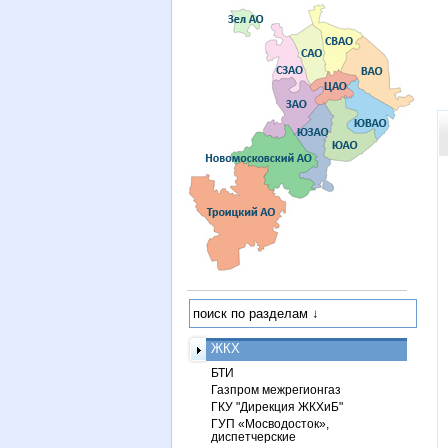
ЖКХ
БТИ
Газпром межрегионгаз
ГКУ "Дирекция ЖКХиБ"
ГУП «Мосводосток»,
диспетчерские