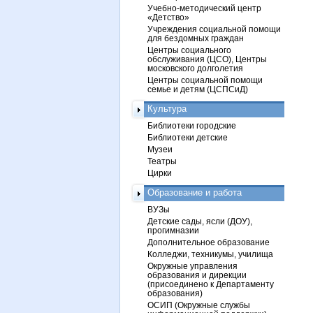
Учебно-методический центр
«Детство»
Учреждения социальной помощи
для бездомных граждан
Центры социального
обслуживания (ЦСО), Центры
московского долголетия
Центры социальной помощи
семье и детям (ЦСПСиД)
Культура
Библиотеки городские
Библиотеки детские
Музеи
Театры
Цирки
Образование и работа
ВУЗы
Детские сады, ясли (ДОУ),
прогимназии
Дополнительное образование
Колледжи, техникумы, училища
Окружные управления
образования и дирекции
(присоединено к Департаменту
образования)
ОСИП (Окружные службы