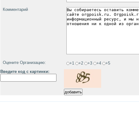
Комментарий
Оцените Организацию:
+1
+2
+3
+4
+5
Введите код с картинки: