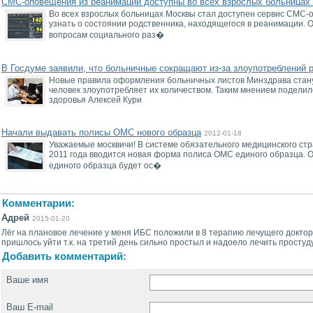
СМС-оповещения из реанимации доступны во всех взрослых больницах
Во всех взрослых больницах Москвы стал доступен сервис СМС-
узнать о состоянии родственника, находящегося в реанимации. 
вопросам социального раз�
В Госдуме заявили, что больничные сокращают из-за злоупотреблений 
Новые правила оформления больничных листов Минздрава станут
человек злоупотребляет их количеством. Таким мнением поделил
здоровья Алексей Кури
Начали выдавать полисы ОМС нового образца
2012-01-18
Уважаемые москвичи! В системе обязательного медицинского ст
2011 года вводится новая форма полиса ОМС единого образца.
единого образца будет ос�
Комментарии:
Адрей
2015-01-20
Лёг на плановое лечение у меня ИБС положили в 8 терапию лечущего доктор
пришлось уйти т.к. на третий день сильно простыл и надоело лечить простуд
Добавить комментарий:
Ваше имя
Ваш E-mail