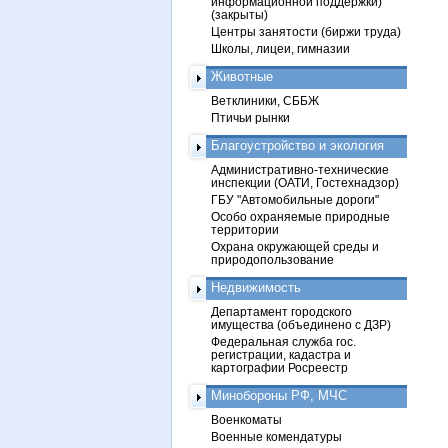
информационной поддержки)
(закрыты)
Центры занятости (биржи труда)
Школы, лицеи, гимназии
Животные
Ветклиники, СББЖ
Птичьи рынки
Благоустройство и экология
Административно-технические
инспекции (ОАТИ, Гостехнадзор)
ГБУ "Автомобильные дороги"
Особо охраняемые природные
территории
Охрана окружающей среды и
природопользование
Недвижимость
Департамент городского
имущества (объединено с ДЗР)
Федеральная служба гос.
регистрации, кадастра и
картографии Росреестр
Минобороны РФ, МЧС
Военкоматы
Военные комендатуры