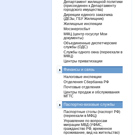
Департамент жилищной политики
(присоединен к Департаменту
городского имущества)
Дирекции единого заказчика
(ДЕЗы, ГБУ Жилищник)
Жилищные инспекции
Мосэнергосбыт
МФЦ (центр госуслуг Мои
документы)
Объединенные диспетчерские
службы (ОДС)
Службы одного окна (переехали в
МФЦ)
Центры приватизации
Финансы и связь
Налоговые инспекции
Отделения Сбербанка РФ
Почтовые отделения
Центры продаж и обслуживания
МГТС
Паспортно-визовые службы
Паспортные столы (паспорт РФ)
(переехали в МФЦ)
Управление по вопросам
миграции МВД (УФМС,
гражданство РФ, временное
проживание, вид на жительство)