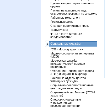
Пункты выдачи справок на авто,
оружие
Пункты независимого мед.
освидетельствования на алкоголь
Районные гематологи
Родильные дома
Станции переливания крови
Травмпункты
ФБУЗ "Центр гигиены и
эпидемиологии"
Социальные службы
ГУП «Моссоцгарантия»
Медико-социальная экспертиза
(МСЭ)
Московская служба
психологической помощи
населению
Отделения Пенсионного фонда
(ПФР) (Социальный фонд)
Районные отделы центра
жилищных субсидий
Социально-реабилитационные
центры для инвалидов
Соцказначейство Москвы (УСЗН
закрыты)
Специализированные
учреждения для
несовершеннолетних