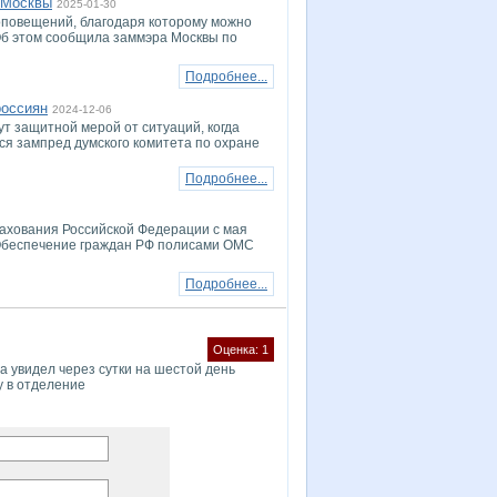
 Москвы
2025-01-30
оповещений, благодаря которому можно
Об этом сообщила заммэра Москвы по
Подробнее...
россиян
2024-12-06
 защитной мерой от ситуаций, когда
ся зампред думского комитета по охране
Подробнее...
рахования Российской Федерации с мая
 Обеспечение граждан РФ полисами ОМС
Подробнее...
Оценка: 1
а увидел через сутки на шестой день
у в отделение