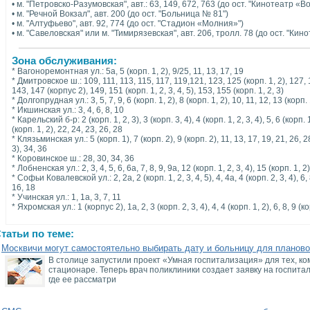
• м. "Петровско-Разумовская", авт.: 63, 149, 672, 763 (до ост. "Кинотеатр «В
• м. "Речной Вокзал", авт. 200 (до ост. "Больница № 81")
• м. "Алтуфьево", авт. 92, 774 (до ост. "Стадион «Молния»")
• м. "Савеловская" или м. "Тимирязевская", авт. 206, тролл. 78 (до ост. "Кин
Зона обслуживания:
* Вагоноремонтная ул.: 5а, 5 (корп. 1, 2), 9/25, 11, 13, 17, 19
* Дмитровское ш.: 109, 111, 113, 115, 117, 119,121, 123, 125 (корп. 1, 2), 127, 1
143, 147 (корпус 2), 149, 151 (корп. 1, 2, 3, 4, 5), 153, 155 (корп. 1, 2, 3)
* Долгопрудная ул.: 3, 5, 7, 9, 6 (корп. 1, 2), 8 (корп. 1, 2), 10, 11, 12, 13 (корп. 
* Икшинская ул.: 3, 4, 6, 8, 10
* Карельский б-р: 2 (корп. 1, 2, 3), 3 (корп. 3, 4), 4 (корп. 1, 2, 3, 4), 5, 6 (корп. 
(корп. 1, 2), 22, 24, 23, 26, 28
* Клязьминская ул.: 5 (корп. 1), 7 (корп. 2), 9 (корп. 2), 11, 13, 17, 19, 21, 26, 28
3), 34, 36
* Коровинское ш.: 28, 30, 34, 36
* Лобненская ул.: 2, 3, 4, 5, 6, 6а, 7, 8, 9, 9а, 12 (корп. 1, 2, 3, 4), 15 (корп. 1, 2)
* Софьи Ковалевской ул.: 2, 2а, 2 (корп. 1, 2, 3, 4, 5), 4, 4а, 4 (корп. 2, 3, 4), 6, 8
16, 18
* Учинская ул.: 1, 1а, 3, 7, 11
* Яхромская ул.: 1 (корпус 2), 1а, 2, 3 (корп. 2, 3, 4), 4, 4 (корп. 1, 2), 6, 8, 9 (ко
татьи по теме:
Москвичи могут самостоятельно выбирать дату и больницу для планово
В столице запустили проект «Умная госпитализация» для тех, ко
стационаре. Теперь врач поликлиники создает заявку на госпит
где ее рассматри