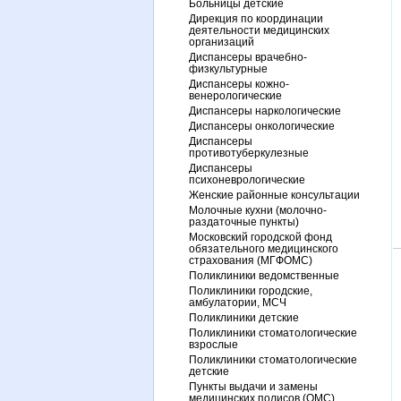
Больницы детские
Дирекция по координации
деятельности медицинских
организаций
Диспансеры врачебно-
физкультурные
Диспансеры кожно-
венерологические
Диспансеры наркологические
Диспансеры онкологические
Диспансеры
противотуберкулезные
Диспансеры
психоневрологические
Женские районные консультации
Молочные кухни (молочно-
раздаточные пункты)
Московский городской фонд
обязательного медицинского
страхования (МГФОМС)
Поликлиники ведомственные
Поликлиники городские,
амбулатории, МСЧ
Поликлиники детские
Поликлиники стоматологические
взрослые
Поликлиники стоматологические
детские
Пункты выдачи и замены
медицинских полисов (ОМС)