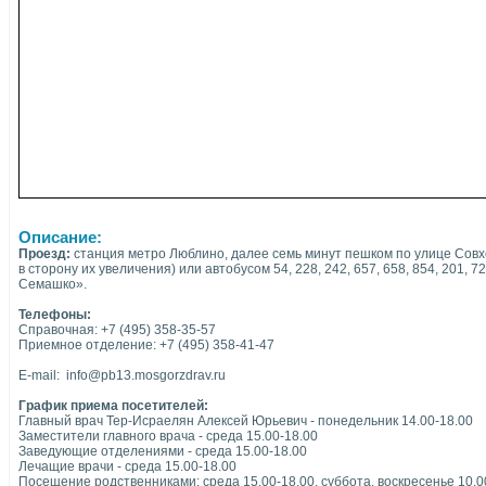
Описание:
Проезд:
станция метро Люблино, далее семь минут пешком по улице Совх
в сторону их увеличения) или автобусом 54, 228, 242, 657, 658, 854, 201,
Семашко».
Телефоны:
Справочная: +7 (495) 358-35-57
Приемное отделение: +7 (495) 358-41-47
E-mail: info@pb13.mosgorzdrav.ru
График приема посетителей:
Главный врач Тер-Исраелян Алексей Юрьевич - понедельник 14.00-18.00
Заместители главного врача - среда 15.00-18.00
Заведующие отделениями - среда 15.00-18.00
Лечащие врачи - среда 15.00-18.00
Посещение родственниками: среда 15.00-18.00, суббота, воскресенье 10.0