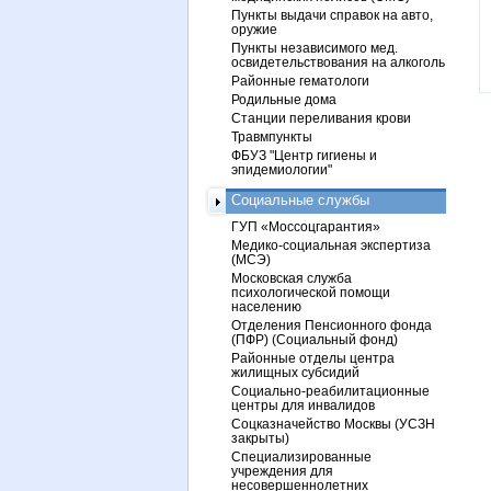
Пункты выдачи справок на авто,
оружие
Пункты независимого мед.
освидетельствования на алкоголь
Районные гематологи
Родильные дома
Станции переливания крови
Травмпункты
ФБУЗ "Центр гигиены и
эпидемиологии"
Социальные службы
ГУП «Моссоцгарантия»
Медико-социальная экспертиза
(МСЭ)
Московская служба
психологической помощи
населению
Отделения Пенсионного фонда
(ПФР) (Социальный фонд)
Районные отделы центра
жилищных субсидий
Социально-реабилитационные
центры для инвалидов
Соцказначейство Москвы (УСЗН
закрыты)
Специализированные
учреждения для
несовершеннолетних