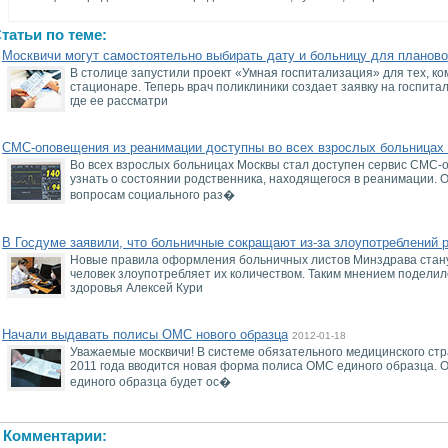
татьи по теме:
Москвичи могут самостоятельно выбирать дату и больницу для планово
В столице запустили проект «Умная госпитализация» для тех, ко
стационаре. Теперь врач поликлиники создает заявку на госпит
где ее рассматри
СМС-оповещения из реанимации доступны во всех взрослых больницах
Во всех взрослых больницах Москвы стал доступен сервис СМС-
узнать о состоянии родственника, находящегося в реанимации. 
вопросам социального раз�
В Госдуме заявили, что больничные сокращают из-за злоупотреблений 
Новые правила оформления больничных листов Минздрава станут
человек злоупотребляет их количеством. Таким мнением поделил
здоровья Алексей Кури
Начали выдавать полисы ОМС нового образца
2012-01-18
Уважаемые москвичи! В системе обязательного медицинского ст
2011 года вводится новая форма полиса ОМС единого образца.
единого образца будет ос�
Комментарии: