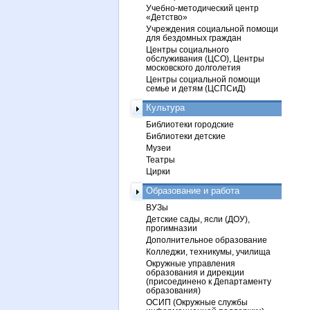
Учебно-методический центр
«Детство»
Учреждения социальной помощи
для бездомных граждан
Центры социального
обслуживания (ЦСО), Центры
московского долголетия
Центры социальной помощи
семье и детям (ЦСПСиД)
Культура
Библиотеки городские
Библиотеки детские
Музеи
Театры
Цирки
Образование и работа
ВУЗы
Детские сады, ясли (ДОУ),
прогимназии
Дополнительное образование
Колледжи, техникумы, училища
Окружные управления
образования и дирекции
(присоединено к Департаменту
образования)
ОСИП (Окружные службы