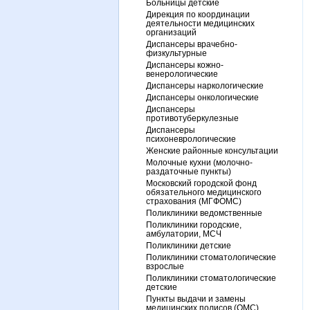
Больницы детские
Дирекция по координации
деятельности медицинских
организаций
Диспансеры врачебно-
физкультурные
Диспансеры кожно-
венерологические
Диспансеры наркологические
Диспансеры онкологические
Диспансеры
противотуберкулезные
Диспансеры
психоневрологические
Женские районные консультации
Молочные кухни (молочно-
раздаточные пункты)
Московский городской фонд
обязательного медицинского
страхования (МГФОМС)
Поликлиники ведомственные
Поликлиники городские,
амбулатории, МСЧ
Поликлиники детские
Поликлиники стоматологические
взрослые
Поликлиники стоматологические
детские
Пункты выдачи и замены
медицинских полисов (ОМС)