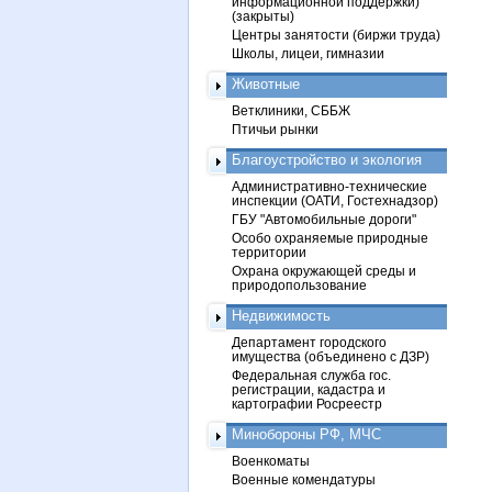
информационной поддержки)
(закрыты)
Центры занятости (биржи труда)
Школы, лицеи, гимназии
Животные
Ветклиники, СББЖ
Птичьи рынки
Благоустройство и экология
Административно-технические
инспекции (ОАТИ, Гостехнадзор)
ГБУ "Автомобильные дороги"
Особо охраняемые природные
территории
Охрана окружающей среды и
природопользование
Недвижимость
Департамент городского
имущества (объединено с ДЗР)
Федеральная служба гос.
регистрации, кадастра и
картографии Росреестр
Минобороны РФ, МЧС
Военкоматы
Военные комендатуры