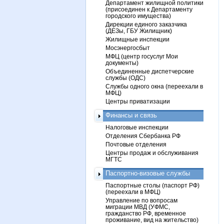
Департамент жилищной политики
(присоединен к Департаменту
городского имущества)
Дирекции единого заказчика
(ДЕЗы, ГБУ Жилищник)
Жилищные инспекции
Мосэнергосбыт
МФЦ (центр госуслуг Мои
документы)
Объединенные диспетчерские
службы (ОДС)
Службы одного окна (переехали в
МФЦ)
Центры приватизации
Финансы и связь
Налоговые инспекции
Отделения Сбербанка РФ
Почтовые отделения
Центры продаж и обслуживания
МГТС
Паспортно-визовые службы
Паспортные столы (паспорт РФ)
(переехали в МФЦ)
Управление по вопросам
миграции МВД (УФМС,
гражданство РФ, временное
проживание, вид на жительство)