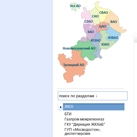
ЖКХ
БТИ
Газпром межрегионгаз
ГКУ "Дирекция ЖКХиБ"
ГУП «Мосводосток»,
диспетчерские