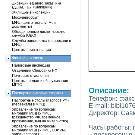
Дирекции единого заказчика
(ДЕЗы, ГБУ Жилищник)
Жилищные инспекции
Мосэнергосбыт
МФЦ (центр госуслуг Мои
документы)
Объединенные диспетчерские
службы (ОДС)
Службы одного окна (переехали в
МФЦ)
Центры приватизации
Финансы и связь
Налоговые инспекции
Отделения Сбербанка РФ
Почтовые отделения
Центры продаж и обслуживания
МГТС
Описание:
Паспортно-визовые службы
Телефон: факс 
Паспортные столы (паспорт РФ)
E-mail: bibl107
(переехали в МФЦ)
Управление по вопросам
Директор: Сав
миграции МВД (УФМС,
гражданство РФ, временное
проживание, вид на жительство)
Часы работы: п
Управление по вопросам
миграции МВД (УФМС, ОВИРы,
– воскресенье
загранпаспорт)