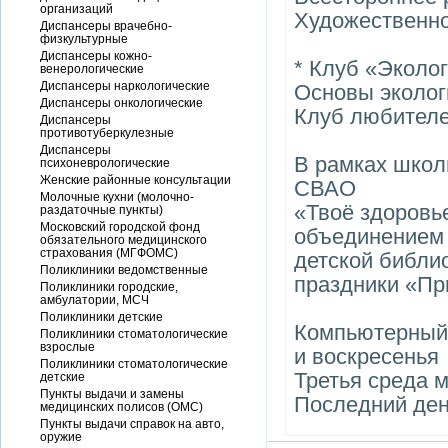
организаций
Художественно
Диспансеры врачебно-
физкультурные
Диспансеры кожно-
* Клуб «Эколо
венерологические
Диспансеры наркологические
Основы экологи
Диспансеры онкологические
Клуб любителе
Диспансеры
противотуберкулезные
Диспансеры
В рамках школ
психоневрологические
Женские районные консультации
СВАО
Молочные кухни (молочно-
«Твоё здоровье
раздаточные пункты)
Московский городской фонд
объединением
обязательного медицинского
страхования (МГФОМС)
детской библи
Поликлиники ведомственные
праздники «Пр
Поликлиники городские,
амбулатории, МСЧ
Поликлиники детские
Компьютерный 
Поликлиники стоматологические
взрослые
и воскресенья
Поликлиники стоматологические
Третья среда 
детские
Пункты выдачи и замены
Последний ден
медицинских полисов (ОМС)
Пункты выдачи справок на авто,
оружие