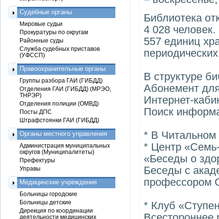
Судебные органы
Библиотека от
Мировые судьи
4 028 человек
Прокуратуры по округам
557 единиц хр
Районные суды
Служба судебных приставов
периодических
(УФССП)
Правоохранительные органы
В структуре би
Группы разбора ГАИ (ГИБДД)
Абонемент для
Отделения ГАИ (ГИБДД) (МРЭО,
ТНРЭР)
Интернет-каби
Отделения полиции (ОМВД)
Поиск информ
Посты ДПС
Штрафстоянки ГАИ (ГИБДД)
* В Читальном
Органы местного управления
* Центр «Семь
Администрация муниципальных
округов (Муниципалитеты)
«Беседы о здо
Префектуры
Беседы с акад
Управы
профессором О
Медицинские учреждения
Больницы городские
Больницы детские
* Клуб «Ступен
Дирекция по координации
Всестороннее 
деятельности медицинских