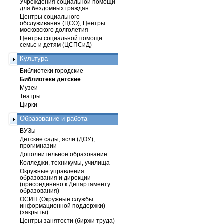
Учреждения социальной помощи
для бездомных граждан
Центры социального
обслуживания (ЦСО), Центры
московского долголетия
Центры социальной помощи
семье и детям (ЦСПСиД)
Культура
Библиотеки городские
Библиотеки детские
Музеи
Театры
Цирки
Образование и работа
ВУЗы
Детские сады, ясли (ДОУ),
прогимназии
Дополнительное образование
Колледжи, техникумы, училища
Окружные управления
образования и дирекции
(присоединено к Департаменту
образования)
ОСИП (Окружные службы
информационной поддержки)
(закрыты)
Центры занятости (биржи труда)