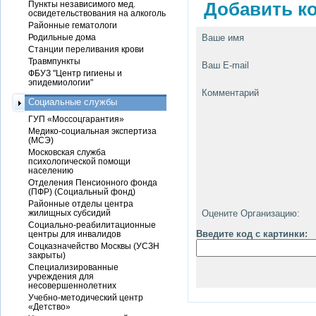
Пункты независимого мед.
Добавить ко
освидетельствования на алкоголь
Районные гематологи
Родильные дома
Ваше имя
Станции переливания крови
Травмпункты
Ваш E-mail
ФБУЗ "Центр гигиены и
эпидемиологии"
Комментарий
Социальные службы
ГУП «Моссоцгарантия»
Медико-социальная экспертиза
(МСЭ)
Московская служба
психологической помощи
населению
Отделения Пенсионного фонда
(ПФР) (Социальный фонд)
Районные отделы центра
жилищных субсидий
Оцените Организацию:
Социально-реабилитационные
Введите код с картинки:
центры для инвалидов
Соцказначейство Москвы (УСЗН
закрыты)
Специализированные
учреждения для
несовершеннолетних
Учебно-методический центр
«Детство»