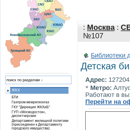
:
Москва
:
С
№107
Библиотеки 
Детская б
Адрес:
127204,
•
Метро:
Алту
ЖКХ
Работают в в
БТИ
Перейти на о
Газпром межрегионгаз
ГКУ "Дирекция ЖКХиБ"
ГУП «Мосводосток»,
диспетчерские
Департамент жилищной политики
(присоединен к Департаменту
городского имущества)