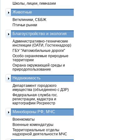
Школы, лицеи, гимназии
Животные
Ветклиники, СББЖ
Птичьи рынки
Благоустройство и экология
Административно-технические
инспекции (ОАТИ, Гостехнадзор)
ГБУ "Автомобильные дороги"
Особо охраняемые природные
территории
Охрана окружающей среды и
природопользование
Недвижимость
Департамент городского
имущества (объединено с ДЗР)
Федеральная служба гос.
регистрации, кадастра и
картографии Росреестр
Минобороны РФ, МЧС
Военкоматы
Военные комендатуры
Территориальные отделы
надзорной деятельности МЧС