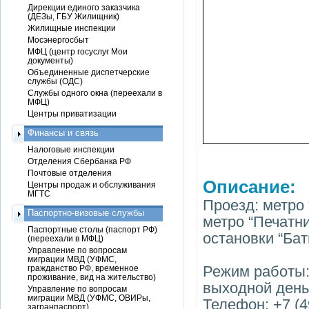
Дирекции единого заказчика
(ДЕЗы, ГБУ Жилищник)
Жилищные инспекции
Мосэнергосбыт
МФЦ (центр госуслуг Мои
документы)
Объединенные диспетчерские
службы (ОДС)
Службы одного окна (переехали в
МФЦ)
Центры приватизации
Финансы и связь
Налоговые инспекции
Отделения Сбербанка РФ
Почтовые отделения
Описание:
Центры продаж и обслуживания
МГТС
Проезд: метро 
Паспортно-визовые службы
метро “Печатни
Паспортные столы (паспорт РФ)
остановки “Ба
(переехали в МФЦ)
Управление по вопросам
миграции МВД (УФМС,
Режим работы: в
гражданство РФ, временное
проживание, вид на жительство)
выходной день,
Управление по вопросам
миграции МВД (УФМС, ОВИРы,
Телефон: +7 (4
загранпаспорт)