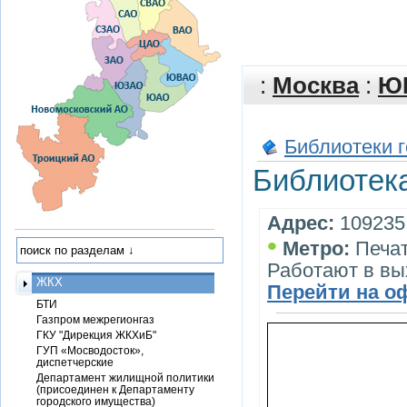
:
Москва
:
Ю
Библиотеки 
Библиотек
Адрес:
109235,
•
Метро:
Печа
Работают в в
ЖКХ
Перейти на о
БТИ
Газпром межрегионгаз
ГКУ "Дирекция ЖКХиБ"
ГУП «Мосводосток»,
диспетчерские
Департамент жилищной политики
(присоединен к Департаменту
городского имущества)