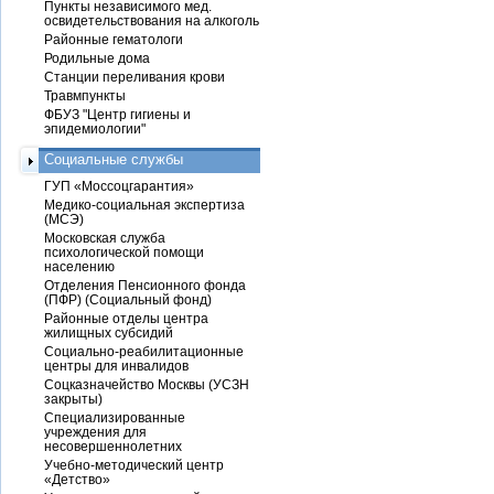
Пункты независимого мед.
освидетельствования на алкоголь
Районные гематологи
Родильные дома
Станции переливания крови
Травмпункты
ФБУЗ "Центр гигиены и
эпидемиологии"
Социальные службы
ГУП «Моссоцгарантия»
Медико-социальная экспертиза
(МСЭ)
Московская служба
психологической помощи
населению
Отделения Пенсионного фонда
(ПФР) (Социальный фонд)
Районные отделы центра
жилищных субсидий
Социально-реабилитационные
центры для инвалидов
Соцказначейство Москвы (УСЗН
закрыты)
Специализированные
учреждения для
несовершеннолетних
Учебно-методический центр
«Детство»