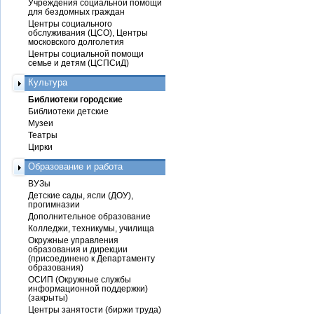
Учреждения социальной помощи
для бездомных граждан
Центры социального
обслуживания (ЦСО), Центры
московского долголетия
Центры социальной помощи
семье и детям (ЦСПСиД)
Культура
Библиотеки городские
Библиотеки детские
Музеи
Театры
Цирки
Образование и работа
ВУЗы
Детские сады, ясли (ДОУ),
прогимназии
Дополнительное образование
Колледжи, техникумы, училища
Окружные управления
образования и дирекции
(присоединено к Департаменту
образования)
ОСИП (Окружные службы
информационной поддержки)
(закрыты)
Центры занятости (биржи труда)