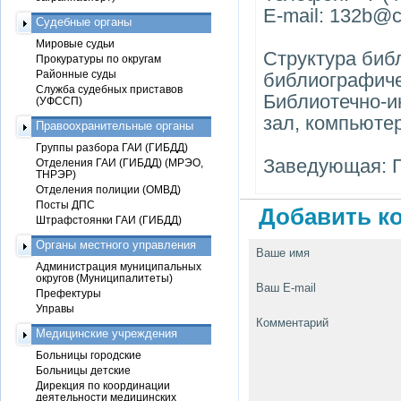
E-mail: 132b@c
Судебные органы
Мировые судьи
Структура биб
Прокуратуры по округам
Районные суды
библиографиче
Служба судебных приставов
Библиотечно-и
(УФССП)
зал, компьюте
Правоохранительные органы
Группы разбора ГАИ (ГИБДД)
Заведующая: П
Отделения ГАИ (ГИБДД) (МРЭО,
ТНРЭР)
Отделения полиции (ОМВД)
Посты ДПС
Добавить ко
Штрафстоянки ГАИ (ГИБДД)
Органы местного управления
Ваше имя
Администрация муниципальных
округов (Муниципалитеты)
Ваш E-mail
Префектуры
Управы
Комментарий
Медицинские учреждения
Больницы городские
Больницы детские
Дирекция по координации
деятельности медицинских