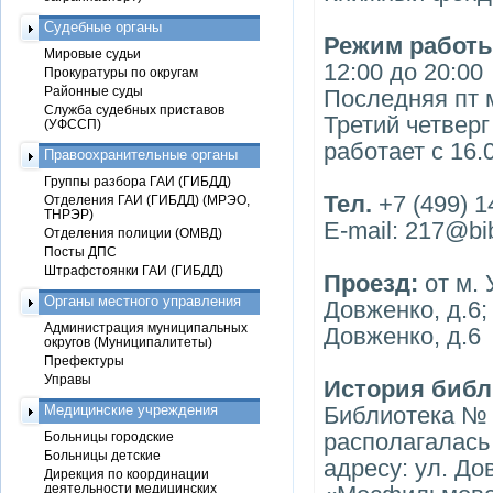
Судебные органы
Режим работы
Мировые судьи
12:00 до 20:00
Прокуратуры по округам
Районные суды
Последняя пт м
Служба судебных приставов
Третий четверг
(УФССП)
работает с 16.
Правоохранительные органы
Группы разбора ГАИ (ГИБДД)
Тел.
+7 (499) 1
Отделения ГАИ (ГИБДД) (МРЭО,
ТНРЭР)
E-mail: 217@bib
Отделения полиции (ОМВД)
Посты ДПС
Штрафстоянки ГАИ (ГИБДД)
Проезд:
от м.
Органы местного управления
Довженко, д.6;
Администрация муниципальных
Довженко, д.6
округов (Муниципалитеты)
Префектуры
Управы
История библ
Медицинские учреждения
Библиотека № 
располагалась 
Больницы городские
Больницы детские
адресу: ул. До
Дирекция по координации
деятельности медицинских