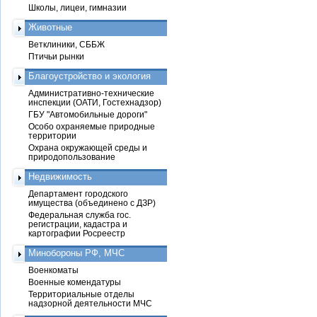
Школы, лицеи, гимназии
Животные
Ветклиники, СББЖ
Птичьи рынки
Благоустройство и экология
Административно-технические
инспекции (ОАТИ, Гостехнадзор)
ГБУ "Автомобильные дороги"
Особо охраняемые природные
территории
Охрана окружающей среды и
природопользование
Недвижимость
Департамент городского
имущества (объединено с ДЗР)
Федеральная служба гос.
регистрации, кадастра и
картографии Росреестр
Минобороны РФ, МЧС
Военкоматы
Военные комендатуры
Территориальные отделы
надзорной деятельности МЧС