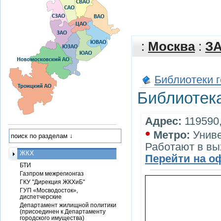
:
Москва
:
З
Библиотеки 
Библиотек
Адрес:
119590,
•
Метро:
Унив
Работают в в
ЖКХ
Перейти на о
БТИ
Газпром межрегионгаз
ГКУ "Дирекция ЖКХиБ"
ГУП «Мосводосток»,
диспетчерские
Департамент жилищной политики
(присоединен к Департаменту
городского имущества)