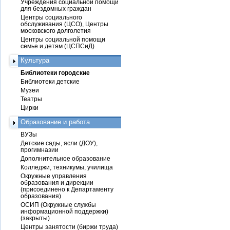
Учреждения социальной помощи
для бездомных граждан
Центры социального
обслуживания (ЦСО), Центры
московского долголетия
Центры социальной помощи
семье и детям (ЦСПСиД)
Культура
Библиотеки городские
Библиотеки детские
Музеи
Театры
Цирки
Образование и работа
ВУЗы
Детские сады, ясли (ДОУ),
прогимназии
Дополнительное образование
Колледжи, техникумы, училища
Окружные управления
образования и дирекции
(присоединено к Департаменту
образования)
ОСИП (Окружные службы
информационной поддержки)
(закрыты)
Центры занятости (биржи труда)