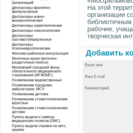
«Мосфильмовск
организаций
На этой терри
Диспансеры врачебно-
физкультурные
организации с
Диспансеры кожно-
библиотечным 
венерологические
Диспансеры наркологические
рабочие, учащ
Диспансеры онкологические
творческая ин
Диспансеры
противотуберкулезные
Диспансеры
психоневрологические
Добавить ко
Женские районные консультации
Молочные кухни (молочно-
раздаточные пункты)
Ваше имя
Московский городской фонд
обязательного медицинского
страхования (МГФОМС)
Ваш E-mail
Поликлиники ведомственные
Поликлиники городские,
Комментарий
амбулатории, МСЧ
Поликлиники детские
Поликлиники стоматологические
взрослые
Поликлиники стоматологические
детские
Пункты выдачи и замены
медицинских полисов (ОМС)
Пункты выдачи справок на авто,
оружие