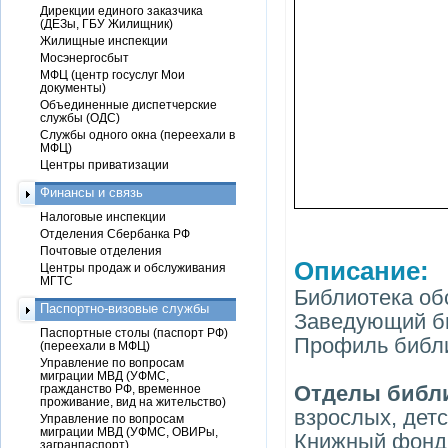
Дирекции единого заказчика
(ДЕЗы, ГБУ Жилищник)
Жилищные инспекции
Мосэнергосбыт
МФЦ (центр госуслуг Мои
документы)
Объединенные диспетчерские
службы (ОДС)
Службы одного окна (переехали в
МФЦ)
Центры приватизации
Финансы и связь
Налоговые инспекции
Отделения Сбербанка РФ
Почтовые отделения
Описание:
Центры продаж и обслуживания
МГТС
Библиотека об
Паспортно-визовые службы
Заведующий б
Паспортные столы (паспорт РФ)
Профиль библи
(переехали в МФЦ)
Управление по вопросам
миграции МВД (УФМС,
Отделы библ
гражданство РФ, временное
проживание, вид на жительство)
взрослых, дет
Управление по вопросам
миграции МВД (УФМС, ОВИРы,
Книжный фонд 
загранпаспорт)