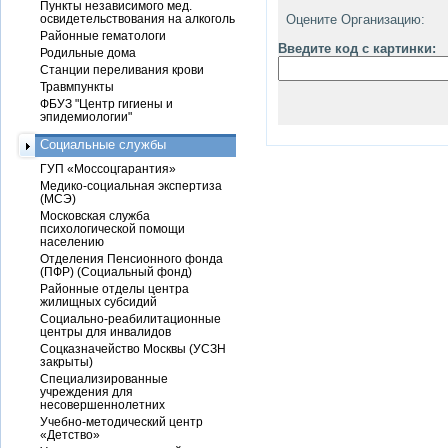
Пункты независимого мед.
освидетельствования на алкоголь
Оцените Организацию:
Районные гематологи
Введите код с картинки:
Родильные дома
Станции переливания крови
Травмпункты
ФБУЗ "Центр гигиены и
эпидемиологии"
Социальные службы
ГУП «Моссоцгарантия»
Медико-социальная экспертиза
(МСЭ)
Московская служба
психологической помощи
населению
Отделения Пенсионного фонда
(ПФР) (Социальный фонд)
Районные отделы центра
жилищных субсидий
Социально-реабилитационные
центры для инвалидов
Соцказначейство Москвы (УСЗН
закрыты)
Специализированные
учреждения для
несовершеннолетних
Учебно-методический центр
«Детство»