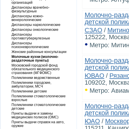
организаций
Диспансеры врачебно-
физкультурные
Молочно-разд
Диспансеры кожно-
венерологические
детской поли
Диспансеры наркологические
СЗАО
/
Митин
Диспансеры онкологические
Диспансеры
125222, Москва
противотуберкулезные
•
Диспансеры
Метро: Мити
психоневрологические
Женские районные консультации
Молочные кухни (молочно-
Молочно-разд
раздаточные пункты)
Московский городской фонд
детской поли
обязательного медицинского
страхования (МГФОМС)
ЮВАО
/
Рязан
Поликлиники ведомственные
109202, Москва
Поликлиники городские,
амбулатории, МСЧ
•
Метро: Авиа
Поликлиники детские
Поликлиники стоматологические
взрослые
Молочно-разд
Поликлиники стоматологические
детские
детской поли
Пункты выдачи и замены
медицинских полисов (ОМС)
ЮАО
/
Москво
Пункты выдачи справок на авто,
оружие
115211, Каширс