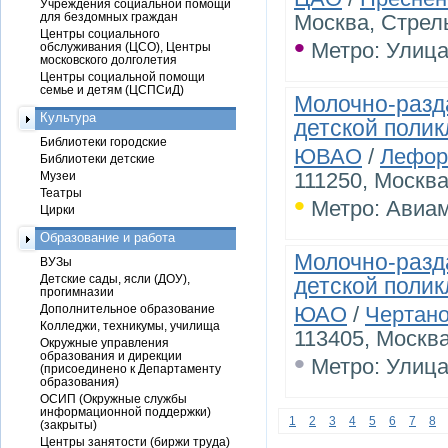
Учреждения социальной помощи
для бездомных граждан
Москва, Стрель
Центры социального
•
Метро: Улица
обслуживания (ЦСО), Центры
московского долголетия
Центры социальной помощи
семье и детям (ЦСПСиД)
Молочно-разд
Культура
детской поли
Библиотеки городские
ЮВАО
/
Лефор
Библиотеки детские
111250, Москва
Музеи
Театры
•
Метро: Авиа
Цирки
Образование и работа
Молочно-разд
ВУЗы
Детские сады, ясли (ДОУ),
детской поли
прогимназии
Дополнительное образование
ЮАО
/
Чертан
Колледжи, техникумы, училища
113405, Москва,
Окружные управления
•
образования и дирекции
Метро: Улица
(присоединено к Департаменту
образования)
ОСИП (Окружные службы
информационной поддержки)
1
2
3
4
5
6
7
8
(закрыты)
Центры занятости (биржи труда)