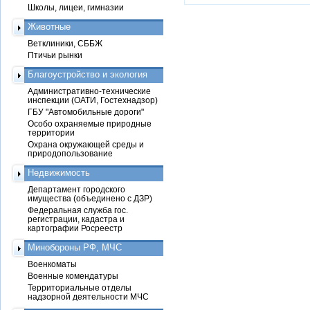
Школы, лицеи, гимназии
Животные
Ветклиники, СББЖ
Птичьи рынки
Благоустройство и экология
Административно-технические
инспекции (ОАТИ, Гостехнадзор)
ГБУ "Автомобильные дороги"
Особо охраняемые природные
территории
Охрана окружающей среды и
природопользование
Недвижимость
Департамент городского
имущества (объединено с ДЗР)
Федеральная служба гос.
регистрации, кадастра и
картографии Росреестр
Минобороны РФ, МЧС
Военкоматы
Военные комендатуры
Территориальные отделы
надзорной деятельности МЧС