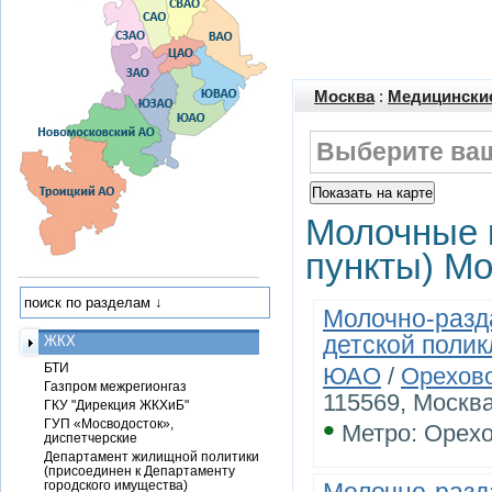
Москва
:
Медицински
Выберите ваш
Молочные 
пункты) М
Молочно-разд
детской поли
ЖКХ
БТИ
ЮАО
/
Орехов
Газпром межрегионгаз
115569, Москва
ГКУ "Дирекция ЖКХиБ"
•
ГУП «Мосводосток»,
Метро: Орех
диспетчерские
Департамент жилищной политики
(присоединен к Департаменту
городского имущества)