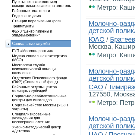
Пункты независимого мед.
•
•
освидетельствования на алкоголь
Метро: Каш
Районные гематологи
Родильные дома
Станции переливания крови
Молочно-разд
Травмпункты
детской поли
ФБУЗ "Центр гигиены и
эпидемиологии"
ЮАО
/
Братее
Социальные службы
Москва, Каширс
ГУП «Моссоцгарантия»
•
•
Метро: Каш
Медико-социальная экспертиза
(МСЭ)
Московская служба
психологической помощи
Молочно-разд
населению
детской поли
Отделения Пенсионного фонда
(ПФР) (Социальный фонд)
САО
/
Тимиряз
Районные отделы центра
жилищных субсидий
127550, Москва
Социально-реабилитационные
•
•
центры для инвалидов
Метро: Петр
Соцказначейство Москвы (УСЗН
закрыты)
Специализированные
Молочно-разд
учреждения для
несовершеннолетних
детской поли
Учебно-методический центр
«Детство»
ЦАО
/
Преснен