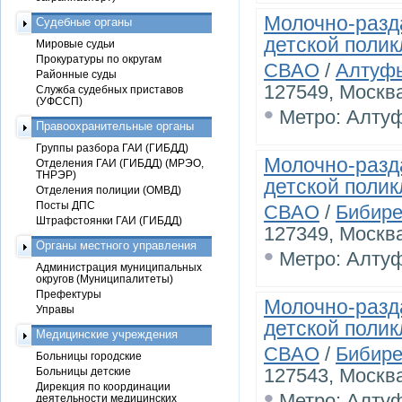
Молочно-разд
Судебные органы
детской поли
Мировые судьи
Прокуратуры по округам
СВАО
/
Алтуфь
Районные суды
127549, Москва
Служба судебных приставов
(УФССП)
•
Метро: Алту
Правоохранительные органы
Группы разбора ГАИ (ГИБДД)
Молочно-разд
Отделения ГАИ (ГИБДД) (МРЭО,
ТНРЭР)
детской поли
Отделения полиции (ОМВД)
Посты ДПС
СВАО
/
Бибир
Штрафстоянки ГАИ (ГИБДД)
127349, Москва
Органы местного управления
•
Метро: Алту
Администрация муниципальных
округов (Муниципалитеты)
Префектуры
Молочно-разд
Управы
детской поли
Медицинские учреждения
СВАО
/
Бибир
Больницы городские
127543, Москва
Больницы детские
Дирекция по координации
•
Метро: Алту
деятельности медицинских