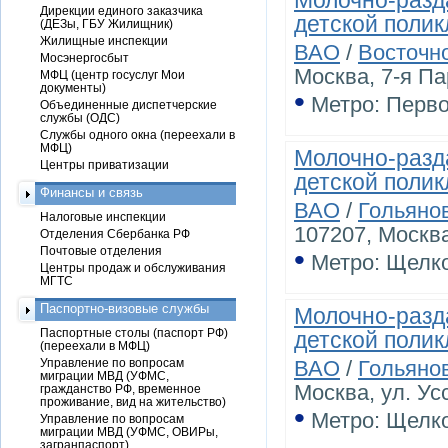
Молочно-разд
Дирекции единого заказчика
детской поли
(ДЕЗы, ГБУ Жилищник)
Жилищные инспекции
ВАО
/
Восточн
Мосэнергосбыт
Москва, 7-я Пар
МФЦ (центр госуслуг Мои
документы)
•
Метро: Перв
Объединенные диспетчерские
службы (ОДС)
Службы одного окна (переехали в
МФЦ)
Молочно-разд
Центры приватизации
детской поли
Финансы и связь
ВАО
/
Гольяно
Налоговые инспекции
107207, Москва
Отделения Сбербанка РФ
•
Почтовые отделения
Метро: Щелк
Центры продаж и обслуживания
МГТС
Паспортно-визовые службы
Молочно-разд
Паспортные столы (паспорт РФ)
детской поли
(переехали в МФЦ)
Управление по вопросам
ВАО
/
Гольяно
миграции МВД (УФМС,
Москва, ул. Усс
гражданство РФ, временное
проживание, вид на жительство)
•
Метро: Щелк
Управление по вопросам
миграции МВД (УФМС, ОВИРы,
загранпаспорт)