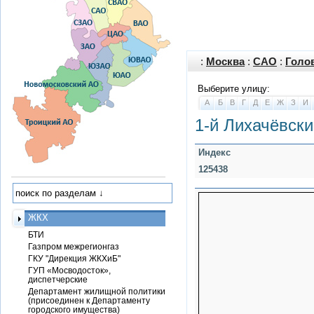
:
Москва
:
САО
:
Голо
Выберите улицу:
А
Б
В
Г
Д
Е
Ж
З
И
1-й Лихачёвски
Индекс
125438
ЖКХ
БТИ
Газпром межрегионгаз
ГКУ "Дирекция ЖКХиБ"
ГУП «Мосводосток»,
диспетчерские
Департамент жилищной политики
(присоединен к Департаменту
городского имущества)