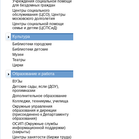
Учреждения социальной помощи
для бездомных граждан
Центры социального
обслуживания (ЦСО), Центры
московского долголетия
Центры социальной помощи
семье и детям (ЦСПСиД)
Культура
Библиотеки городские
Библиотеки детские
Музеи
Театры
Цирки
Образование и работа
ВУЗы
Детские сады, ясли (ДОУ),
прогимназии
Дополнительное образование
Колледжи, техникумы, училища
Окружные управления
образования и дирекции
(присоединено к Департаменту
образования)
ОСИП (Окружные службы
информационной поддержки)
(закрыты)
Центры занятости (биржи труда)