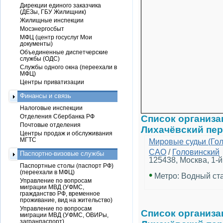
Дирекции единого заказчика
(ДЕЗы, ГБУ Жилищник)
Жилищные инспекции
Мосэнергосбыт
МФЦ (центр госуслуг Мои
документы)
Объединенные диспетчерские
службы (ОДС)
Службы одного окна (переехали в
МФЦ)
Центры приватизации
Финансы и связь
Налоговые инспекции
Отделения Сбербанка РФ
Список организа
Почтовые отделения
Лихачёвский пе
Центры продаж и обслуживания
МГТС
Мировые судьи (Голо
САО
/
Головинский
Паспортно-визовые службы
125438, Москва, 1-й
Паспортные столы (паспорт РФ)
(переехали в МФЦ)
•
Метро: Водный ст
Управление по вопросам
миграции МВД (УФМС,
гражданство РФ, временное
проживание, вид на жительство)
Управление по вопросам
Список организа
миграции МВД (УФМС, ОВИРы,
загранпаспорт)