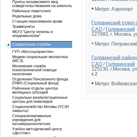
Пункты независимого мед.
освидетельствования на алкоголь
•
Метро: Аэропорт
Районные гематологи
Родильные дома
Станции переливания крови
Головинский отдел 
Травмпункты
САО
/
Головинский
ФБУЗ "Центр гигиены и
127083, г. Москва, у
эпидемиологии"
•
Метро: Петровский
Социальные службы
ГУП «Моссоцгарантия»
Медико-социальная экспертиза
Головинский район
(МСЭ)
САО
/
Головинский
Московская служба
125130, г.Москва, у
психологической помощи
к.2
населению
Отделения Пенсионного фонда
•
(ПФР) (Социальный фонд)
Метро: Войковска
Районные отделы центра
жилищных субсидий
Социально-реабилитационные
центры для инвалидов
Соцказначейство Москвы (УСЗН
закрыты)
Специализированные
учреждения для
несовершеннолетних
Учебно-методический центр
«Детство»