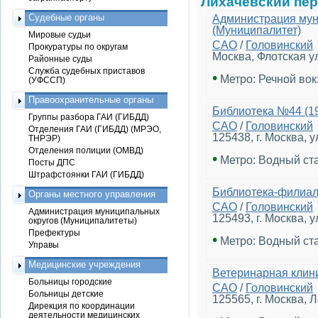
Лихачёвский пе
Судебные органы
Администрация мун
(Муниципалитет)
Мировые судьи
САО
/
Головинский
Прокуратуры по округам
Москва, Флотская у
Районные суды
Служба судебных приставов
•
Метро: Речной вок
(УФССП)
Правоохранительные органы
Библиотека №44 (19
Группы разбора ГАИ (ГИБДД)
САО
/
Головинский
Отделения ГАИ (ГИБДД) (МРЭО,
125438, г. Москва, у
ТНРЭР)
Отделения полиции (ОМВД)
•
Метро: Водный ст
Посты ДПС
Штрафстоянки ГАИ (ГИБДД)
Библиотека-филиа
Органы местного управления
САО
/
Головинский
Администрация муниципальных
125493, г. Москва, у
округов (Муниципалитеты)
Префектуры
•
Метро: Водный ст
Управы
Медицинские учреждения
Ветеринарная клин
Больницы городские
САО
/
Головинский
Больницы детские
125565, г. Москва, 
Дирекция по координации
деятельности медицинских