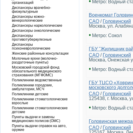
•
Метро: Водный ст
организаций
Диспансеры врачебно-
физкультурные
Военкомат Головин
Диспансеры кожно-
венерологические
САО
/
Головинский
Диспансеры наркологические
Москва, ул. Алабяна
Диспансеры онкологические
•
Метро: Сокол
Диспансеры
противотуберкулезные
Диспансеры
психоневрологические
ГБУ "Жилищник рай
Женские районные консультации
САО
/
Головинский
Молочные кухни (молочно-
Москва, Онежская ул.
раздаточные пункты)
Московский городской фонд
•
Метро: Водный ст
обязательного медицинского
страхования (МГФОМС)
Поликлиники ведомственные
ГБУ ТЦСО «Ховрино
Поликлиники городские,
московского долгол
амбулатории, МСЧ
САО
/
Головинский
Поликлиники детские
125438, г. Москва, у
Поликлиники стоматологические
взрослые
•
Метро: Водный ст
Поликлиники стоматологические
детские
Пункты выдачи и замены
медицинских полисов (ОМС)
Головинская межра
Пункты выдачи справок на авто,
САО
/
Головинский
оружие
125167, Москва, Лен