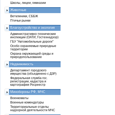
Школы, лицеи, гимназии
Животные
Ветклиники, СББЖ
Птичьи рынки
Благоустройство и экология
Административно-технические
инспекции (ОАТИ, Гостехнадзор)
ГБУ "Автомобильные дороги"
Особо охраняемые природные
территории
Охрана окружающей среды и
природопользование
Недвижимость
Департамент городского
имущества (объединено с ДЗР)
Федеральная служба гос.
регистрации, кадастра и
картографии Росреестр
Минобороны РФ, МЧС
Военкоматы
Военные комендатуры
Территориальные отделы
надзорной деятельности МЧС