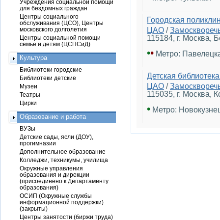
Учреждения социальной помощи
для бездомных граждан
Центры социального
Городская поликли
обслуживания (ЦСО), Центры
московского долголетия
ЦАО
/
Замосквореч
115184, г. Москва, 
Центры социальной помощи
семье и детям (ЦСПСиД)
•
•
Метро: Павелецк
Культура
Библиотеки городские
Детская библиотека
Библиотеки детские
ЦАО
/
Замосквореч
Музеи
115035, г. Москва, К
Театры
Цирки
•
Метро: Новокузне
Образование и работа
ВУЗы
Детские сады, ясли (ДОУ),
прогимназии
Дополнительное образование
Колледжи, техникумы, училища
Окружные управления
образования и дирекции
(присоединено к Департаменту
образования)
ОСИП (Окружные службы
информационной поддержки)
(закрыты)
Центры занятости (биржи труда)