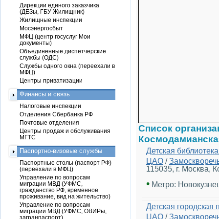
Дирекции единого заказчика
(ДЕЗы, ГБУ Жилищник)
Жилищные инспекции
Мосэнергосбыт
МФЦ (центр госуслуг Мои
документы)
Объединенные диспетчерские
службы (ОДС)
Службы одного окна (переехали в
МФЦ)
Центры приватизации
Финансы и связь
Налоговые инспекции
Отделения Сбербанка РФ
Почтовые отделения
Список организа
Центры продаж и обслуживания
МГТС
Космодамианска
Детская библиотека
Паспортно-визовые службы
ЦАО
/
Замосквореч
Паспортные столы (паспорт РФ)
115035, г. Москва, К
(переехали в МФЦ)
Управление по вопросам
•
миграции МВД (УФМС,
Метро: Новокузне
гражданство РФ, временное
проживание, вид на жительство)
Управление по вопросам
Детская городская
миграции МВД (УФМС, ОВИРы,
ЦАО
/
Замосквореч
загранпаспорт)