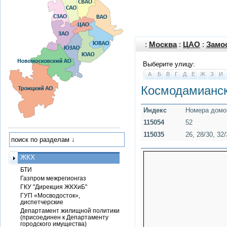
:
Москва
:
ЦАО
:
Замо
Выберите улицу:
А
Б
В
Г
Д
Е
Ж
З
И
Космодамианс
Индекс
Номера домо
115054
52
115035
26, 28/30, 32/
ЖКХ
БТИ
Газпром межрегионгаз
ГКУ "Дирекция ЖКХиБ"
ГУП «Мосводосток»,
диспетчерские
Департамент жилищной политики
(присоединен к Департаменту
городского имущества)