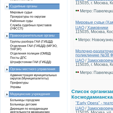
115035, г. Москва, 
Судебные органы
•
•
Метро: Павелецк
Мировые судьи
Прокуратуры по округам
Районные суды
Мировые судьи (Хам
Служба судебных приставов
ЦАО
/
Хамовники
(УФССП)
115035, Москва, Ко
Правоохранительные органы
•
Метро: Новокузне
Группы разбора ГАИ (ГИБДД)
Отделения ГАИ (ГИБДД) (МРЭО,
ТНРЭР)
Молочно-раздаточны
Отделения полиции (ОМВД)
поликлинике №38 
Посты ДПС
ЦАО
/
Замосквореч
Штрафстоянки ГАИ (ГИБДД)
115035, г. Москва, 
Органы местного управления
•
•
Метро: Павелецк
Администрация муниципальных
округов (Муниципалитеты)
Префектуры
Управы
Список организ
Медицинские учреждения
Космодамианска
Больницы городские
"Early Opera" - теа
Больницы детские
ЦАО
/
Замосквореч
Дирекция по координации
деятельности медицинских
115035, Москва, ул.