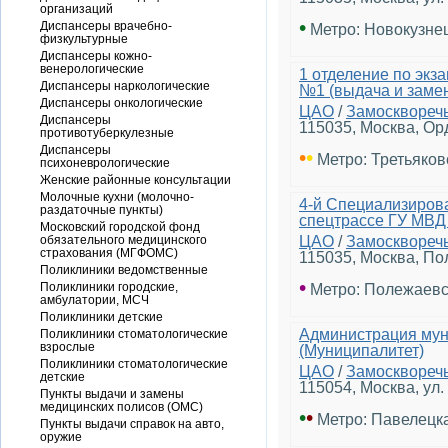
организаций
•
Диспансеры врачебно-
Метро: Новокузне
физкультурные
Диспансеры кожно-
венерологические
1 отделение по эк
Диспансеры наркологические
№1 (выдача и замен
Диспансеры онкологические
ЦАО
/
Замосквореч
Диспансеры
115035, Москва, Орд
противотуберкулезные
Диспансеры
•
•
Метро: Третьяков
психоневрологические
Женские районные консультации
Молочные кухни (молочно-
4-й Специализиров
раздаточные пункты)
спецтрассе ГУ МВД 
Московский городской фонд
обязательного медицинского
ЦАО
/
Замосквореч
страхования (МГФОМС)
115035, Москва, По
Поликлиники ведомственные
•
Поликлиники городские,
Метро: Полежаевс
амбулатории, МСЧ
Поликлиники детские
Администрация мун
Поликлиники стоматологические
взрослые
(Муниципалитет)
Поликлиники стоматологические
ЦАО
/
Замосквореч
детские
115054, Москва, ул.
Пункты выдачи и замены
медицинских полисов (ОМС)
•
•
Метро: Павелецк
Пункты выдачи справок на авто,
оружие