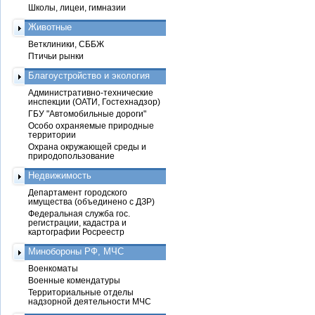
Школы, лицеи, гимназии
Животные
Ветклиники, СББЖ
Птичьи рынки
Благоустройство и экология
Административно-технические
инспекции (ОАТИ, Гостехнадзор)
ГБУ "Автомобильные дороги"
Особо охраняемые природные
территории
Охрана окружающей среды и
природопользование
Недвижимость
Департамент городского
имущества (объединено с ДЗР)
Федеральная служба гос.
регистрации, кадастра и
картографии Росреестр
Минобороны РФ, МЧС
Военкоматы
Военные комендатуры
Территориальные отделы
надзорной деятельности МЧС