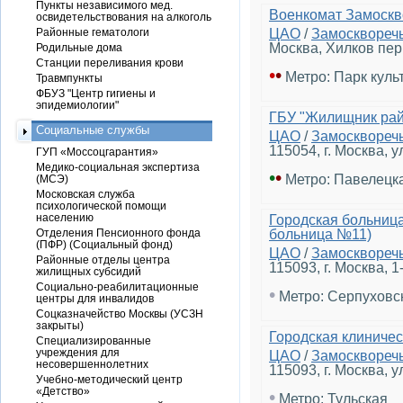
Пункты независимого мед.
Военкомат Замоскв
освидетельствования на алкоголь
Районные гематологи
ЦАО
/
Замосквореч
Москва, Хилков пер.,
Родильные дома
Станции переливания крови
•
•
Метро: Парк куль
Травмпункты
ФБУЗ "Центр гигиены и
эпидемиологии"
ГБУ "Жилищник рай
Социальные службы
ЦАО
/
Замосквореч
115054, г. Москва, ул
ГУП «Моссоцгарантия»
Медико-социальная экспертиза
•
•
Метро: Павелецк
(МСЭ)
Московская служба
психологической помощи
населению
Городская больниц
Отделения Пенсионного фонда
больница №11)
(ПФР) (Социальный фонд)
ЦАО
/
Замосквореч
Районные отделы центра
115093, г. Москва, 1
жилищных субсидий
Социально-реабилитационные
•
Метро: Серпуховс
центры для инвалидов
Соцказначейство Москвы (УСЗН
закрыты)
Городская клиниче
Специализированные
учреждения для
ЦАО
/
Замосквореч
несовершеннолетних
115093, г. Москва, у
Учебно-методический центр
«Детство»
•
Метро: Тульская