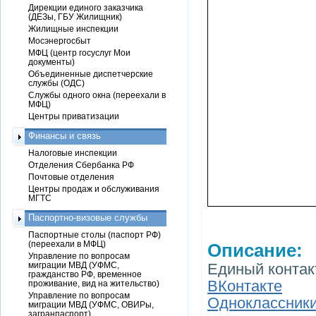
Дирекции единого заказчика
(ДЕЗы, ГБУ Жилищник)
Жилищные инспекции
Мосэнергосбыт
МФЦ (центр госуслуг Мои
документы)
Объединенные диспетчерские
службы (ОДС)
Службы одного окна (переехали в
МФЦ)
Центры приватизации
Финансы и связь
Налоговые инспекции
Отделения Сбербанка РФ
Почтовые отделения
Центры продаж и обслуживания
МГТС
Паспортно-визовые службы
Паспортные столы (паспорт РФ)
(переехали в МФЦ)
Описание:
Управление по вопросам
миграции МВД (УФМС,
Единый контакт
гражданство РФ, временное
ВКонтакте
проживание, вид на жительство)
Управление по вопросам
Одноклассник
миграции МВД (УФМС, ОВИРы,
загранпаспорт)