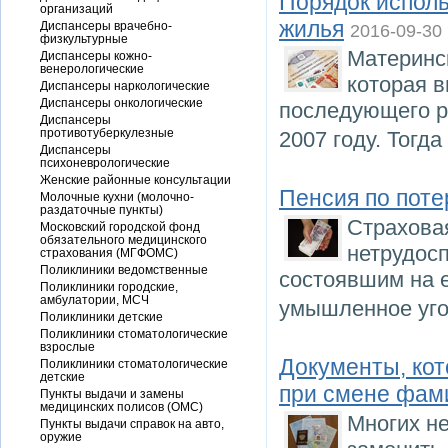
Порядок исполь
организаций
жилья
Диспансеры врачебно-
2016-09-30
физкультурные
Материнс
Диспансеры кожно-
венерологические
которая 
Диспансеры наркологические
Диспансеры онкологические
последующего р
Диспансеры
противотуберкулезные
2007 году. Тогд
Диспансеры
психоневрологические
Женские районные консультации
Пенсия по поте
Молочные кухни (молочно-
раздаточные пункты)
Страхова
Московский городской фонд
обязательного медицинского
нетрудос
страхования (МГФОМС)
Поликлиники ведомственные
состоявшим на 
Поликлиники городские,
амбулатории, МСЧ
умышленное уго
Поликлиники детские
Поликлиники стоматологические
взрослые
Документы, ко
Поликлиники стоматологические
детские
при смене фам
Пункты выдачи и замены
медицинских полисов (ОМС)
Многих не
Пункты выдачи справок на авто,
оружие