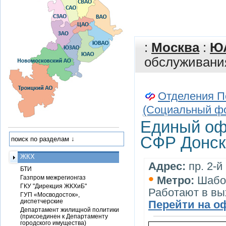
:
Москва
:
Ю
обслуживани
Отделения П
(Социальный ф
Единый оф
СФР Донск
ЖКХ
Адрес:
пр. 2-й
БТИ
•
Газпром межрегионгаз
Метро:
Шабо
ГКУ "Дирекция ЖКХиБ"
Работают в вы
ГУП «Мосводосток»,
диспетчерские
Перейти на о
Департамент жилищной политики
(присоединен к Департаменту
городского имущества)