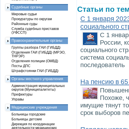
Судебные органы
Статьи по тем
Мировые судьи
С 1 января 202
Прокуратуры по округам
Районные суды
социального ст
Служба судебных приставов
(УФССП)
С 1 янва
Правоохранительные органы
России, 
Группы разбора ГАИ (ГИБДД)
социального стр
Отделения ГАИ (ГИБДД) (МРЭО,
система социал
ТНРЭР)
Отделения полиции (ОМВД)
последователь
Посты ДПС
Штрафстоянки ГАИ (ГИБДД)
Органы местного управления
На пенсию в 65 
Администрация муниципальных
Повышени
округов (Муниципалитеты)
Префектуры
Похоже, 
Управы
имущие тянут то
Медицинские учреждения
срок выборов пе
Больницы городские
Больницы детские
Дирекция по координации
деятельности медицинских