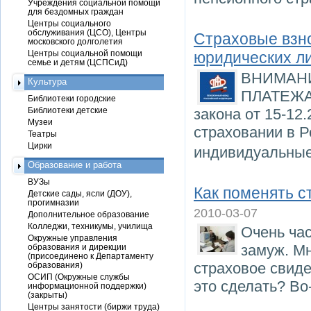
Учреждения социальной помощи
для бездомных граждан
Центры социального
обслуживания (ЦСО), Центры
Страховые взно
московского долголетия
Центры социальной помощи
юридических л
семье и детям (ЦСПСиД)
ВНИМАН
Культура
ПЛАТЕЖА 
Библиотеки городские
Библиотеки детские
закона от 15-1
Музеи
страховании в Р
Театры
Цирки
индивидуальны
Образование и работа
ВУЗы
Как поменять 
Детские сады, ясли (ДОУ),
прогимназии
2010-03-07
Дополнительное образование
Колледжи, техникумы, училища
Очень ча
Окружные управления
замуж. Мн
образования и дирекции
(присоединено к Департаменту
страховое свиде
образования)
ОСИП (Окружные службы
это сделать? Во
информационной поддержки)
(закрыты)
Центры занятости (биржи труда)