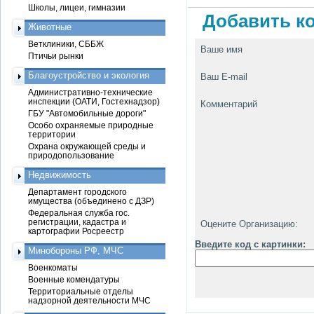
Школы, лицеи, гимназии
Добавить ко
Животные
Ветклиники, СББЖ
Ваше имя
Птичьи рынки
Благоустройство и экология
Ваш E-mail
Административно-технические
инспекции (ОАТИ, Гостехнадзор)
Комментарий
ГБУ "Автомобильные дороги"
Особо охраняемые природные
территории
Охрана окружающей среды и
природопользование
Недвижимость
Департамент городского
имущества (объединено с ДЗР)
Федеральная служба гос.
регистрации, кадастра и
Оцените Организацию:
картографии Росреестр
Введите код с картинки:
Минобороны РФ, МЧС
Военкоматы
Военные комендатуры
Территориальные отделы
надзорной деятельности МЧС