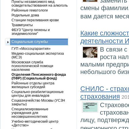
заменить
Пункты независимого мед.
освидетельствования на алкоголь
смены фамилии.
Районные гематологи
вам дается мес
Родильные дома
Станции переливания крови
Травмпункты
ФБУЗ "Центр гигиены и
Какие сложност
эпидемиологии"
деятельности И
Социальные службы
В связи с
ГУП «Моссоцгарантия»
Медико-социальная экспертиза
роста на
(МСЭ)
Московская служба
малыми предпри
психологической помощи
населению
небольшого биз
Отделения Пенсионного фонда
(ПФР) (Социальный фонд)
Районные отделы центра
жилищных субсидий
СНИЛС - страхо
Социально-реабилитационные
страхования
центры для инвалидов
20
Соцказначейство Москвы (УСЗН
Страхово
закрыты)
Специализированные
страхова
учреждения для
несовершеннолетних
лицу, подтвержд
Учебно-методический центр
«Детство»
пенсионного ст