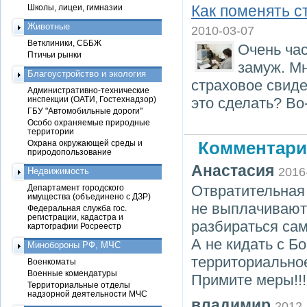
Как поменять 
Школы, лицеи, гимназии
Животные
2010-03-07
Ветклиники, СББЖ
Очень ча
Птичьи рынки
замуж. Мн
Благоустройство и экология
страховое свиде
Административно-технические
инспекции (ОАТИ, Гостехнадзор)
это сделать? Во
ГБУ "Автомобильные дороги"
Особо охраняемые природные
территории
Охрана окружающей среды и
Комментари
природопользование
Анастасия
2016
Недвижимость
Отвратительная
Департамент городского
имущества (объединено с ДЗР)
не выплачивают 
Федеральная служба гос.
регистрации, кадастра и
разбираться сам
картографии Росреестр
А не кидать с Б
Минобороны РФ, МЧС
территориальное
Военкоматы
Военные комендатуры
Примите меры!!!
Территориальные отделы
надзорной деятельности МЧС
владимир
2012-