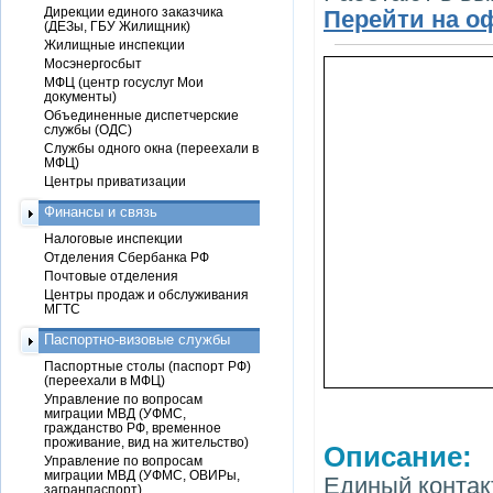
Дирекции единого заказчика
Перейти на о
(ДЕЗы, ГБУ Жилищник)
Жилищные инспекции
Мосэнергосбыт
МФЦ (центр госуслуг Мои
документы)
Объединенные диспетчерские
службы (ОДС)
Службы одного окна (переехали в
МФЦ)
Центры приватизации
Финансы и связь
Налоговые инспекции
Отделения Сбербанка РФ
Почтовые отделения
Центры продаж и обслуживания
МГТС
Паспортно-визовые службы
Паспортные столы (паспорт РФ)
(переехали в МФЦ)
Управление по вопросам
миграции МВД (УФМС,
гражданство РФ, временное
проживание, вид на жительство)
Описание:
Управление по вопросам
миграции МВД (УФМС, ОВИРы,
Единый контакт
загранпаспорт)