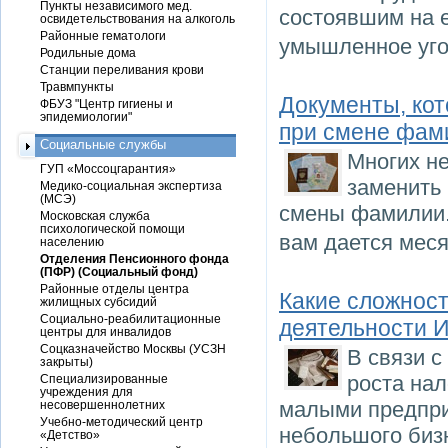
Пункты независимого мед.
состоявшим на 
освидетельствования на алкоголь
Районные гематологи
умышленное уго
Родильные дома
Станции переливания крови
Травмпункты
Документы, ко
ФБУЗ "Центр гигиены и
эпидемиологии"
при смене фам
Социальные службы
Многих не
ГУП «Моссоцгарантия»
заменить
Медико-социальная экспертиза
(МСЭ)
смены фамилии.
Московская служба
психологической помощи
вам дается мес
населению
Отделения Пенсионного фонда
(ПФР) (Социальный фонд)
Районные отделы центра
Какие сложност
жилищных субсидий
Социально-реабилитационные
деятельности И
центры для инвалидов
Соцказначейство Москвы (УСЗН
В связи с
закрыты)
роста на
Специализированные
учреждения для
малыми предпри
несовершеннолетних
Учебно-методический центр
небольшого биз
«Детство»