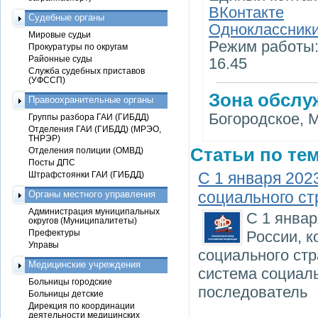
ВКонтакте
Судебные органы
Одноклассник
Мировые судьи
Режим работы: 
Прокуратуры по округам
Районные суды
16.45
Служба судебных приставов
(УФССП)
Зона обслу
Правоохранительные органы
Богородское, 
Группы разбора ГАИ (ГИБДД)
Отделения ГАИ (ГИБДД) (МРЭО,
ТНРЭР)
Статьи по тем
Отделения полиции (ОМВД)
Посты ДПС
С 1 января 202
Штрафстоянки ГАИ (ГИБДД)
социального ст
Органы местного управления
Администрация муниципальных
С 1 янва
округов (Муниципалитеты)
Префектуры
России, 
Управы
социального стр
Медицинские учреждения
система социал
Больницы городские
последователь
Больницы детские
Дирекция по координации
деятельности медицинских