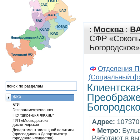
:
Москва
:
В
СФР «Сокольн
Богородское
Отделения П
(Социальный ф
Клиентска
Преображе
ЖКХ
Богородск
БТИ
Газпром межрегионгаз
ГКУ "Дирекция ЖКХиБ"
Адрес:
107370,
ГУП «Мосводосток»,
диспетчерские
•
Метро:
Бульв
Департамент жилищной политики
(присоединен к Департаменту
Работают в вы
городского имущества)