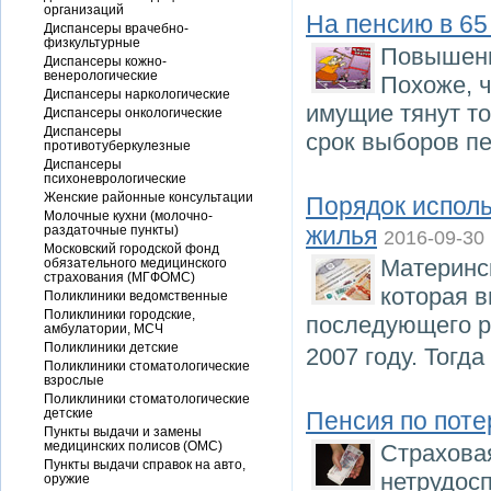
организаций
На пенсию в 65 
Диспансеры врачебно-
физкультурные
Повышени
Диспансеры кожно-
венерологические
Похоже, 
Диспансеры наркологические
имущие тянут то
Диспансеры онкологические
Диспансеры
срок выборов пе
противотуберкулезные
Диспансеры
психоневрологические
Женские районные консультации
Порядок исполь
Молочные кухни (молочно-
жилья
раздаточные пункты)
2016-09-30
Московский городской фонд
Материнс
обязательного медицинского
страхования (МГФОМС)
которая 
Поликлиники ведомственные
Поликлиники городские,
последующего р
амбулатории, МСЧ
Поликлиники детские
2007 году. Тогд
Поликлиники стоматологические
взрослые
Поликлиники стоматологические
детские
Пенсия по поте
Пункты выдачи и замены
медицинских полисов (ОМС)
Страхова
Пункты выдачи справок на авто,
нетрудос
оружие