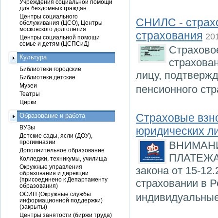
Учреждения социальной помощи
для бездомных граждан
Центры социального
СНИЛС - страхо
обслуживания (ЦСО), Центры
московского долголетия
страхования
20
Центры социальной помощи
семье и детям (ЦСПСиД)
Страхово
Культура
страхова
Библиотеки городские
лицу, подтвержд
Библиотеки детские
Музеи
пенсионного ст
Театры
Цирки
Страховые взно
Образование и работа
ВУЗы
юридических л
Детские сады, ясли (ДОУ),
прогимназии
ВНИМАН
Дополнительное образование
ПЛАТЕЖА 
Колледжи, техникумы, училища
Окружные управления
закона от 15-1
образования и дирекции
(присоединено к Департаменту
страховании в Р
образования)
ОСИП (Окружные службы
индивидуальны
информационной поддержки)
(закрыты)
Центры занятости (биржи труда)