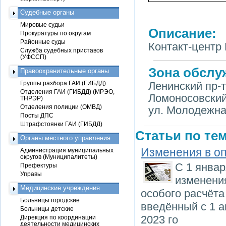
Судебные органы
Мировые судьи
Описание:
Прокуратуры по округам
Районные суды
Контакт-центр 
Служба судебных приставов
(УФССП)
Зона обслу
Правоохранительные органы
Группы разбора ГАИ (ГИБДД)
Ленинский пр-т,
Отделения ГАИ (ГИБДД) (МРЭО,
Ломоносовский п
ТНРЭР)
Отделения полиции (ОМВД)
ул. Молодежная
Посты ДПС
Штрафстоянки ГАИ (ГИБДД)
Статьи по тем
Органы местного управления
Изменения в оп
Администрация муниципальных
округов (Муниципалитеты)
С 1 янва
Префектуры
Управы
изменения
Медицинские учреждения
особого расчёта
Больницы городские
введённый с 1 а
Больницы детские
2023 го
Дирекция по координации
деятельности медицинских