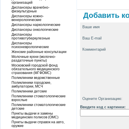
организаций
Диспансеры врачебно-
физкультурные
Добавить ко
Диспансеры кожно-
венерологические
Диспансеры наркологические
Ваше имя
Диспансеры онкологические
Диспансеры
Ваш E-mail
противотуберкулезные
Диспансеры
психоневрологические
Комментарий
Женские районные консультации
Молочные кухни (молочно-
раздаточные пункты)
Московский городской фонд
обязательного медицинского
страхования (МГФОМС)
Поликлиники ведомственные
Поликлиники городские,
амбулатории, МСЧ
Поликлиники детские
Поликлиники стоматологические
Оцените Организацию:
взрослые
Поликлиники стоматологические
Введите код с картинки:
детские
Пункты выдачи и замены
медицинских полисов (ОМС)
Пункты выдачи справок на авто,
оружие