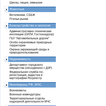
Школы, лицеи, гимназии
Животные
Ветклиники, СББЖ
Птичьи рынки
Благоустройство и экология
Административно-технические
инспекции (ОАТИ, Гостехнадзор)
ГБУ "Автомобильные дороги"
Особо охраняемые природные
территории
Охрана окружающей среды и
природопользование
Недвижимость
Департамент городского
имущества (объединено с ДЗР)
Федеральная служба гос.
регистрации, кадастра и
картографии Росреестр
Минобороны РФ, МЧС
Военкоматы
Военные комендатуры
Территориальные отделы
надзорной деятельности МЧС