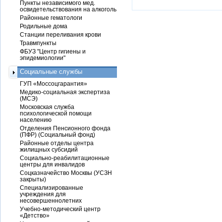
Пункты независимого мед.
освидетельствования на алкоголь
Районные гематологи
Родильные дома
Станции переливания крови
Травмпункты
ФБУЗ "Центр гигиены и
эпидемиологии"
Социальные службы
ГУП «Моссоцгарантия»
Медико-социальная экспертиза
(МСЭ)
Московская служба
психологической помощи
населению
Отделения Пенсионного фонда
(ПФР) (Социальный фонд)
Районные отделы центра
жилищных субсидий
Социально-реабилитационные
центры для инвалидов
Соцказначейство Москвы (УСЗН
закрыты)
Специализированные
учреждения для
несовершеннолетних
Учебно-методический центр
«Детство»