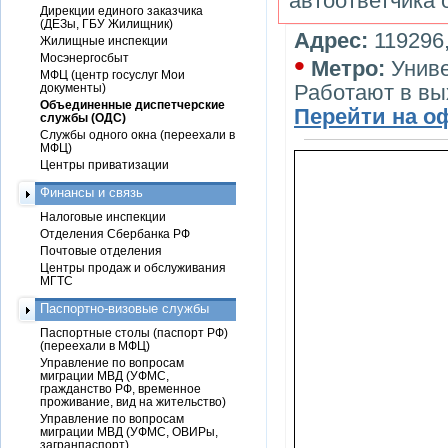
автоответчика 
Дирекции единого заказчика
(ДЕЗы, ГБУ Жилищник)
Адрес:
119296,
Жилищные инспекции
•
Мосэнергосбыт
Метро:
Унив
МФЦ (центр госуслуг Мои
Работают в в
документы)
Объединенные диспетчерские
Перейти на о
службы (ОДС)
Службы одного окна (переехали в
МФЦ)
Центры приватизации
Финансы и связь
Налоговые инспекции
Отделения Сбербанка РФ
Почтовые отделения
Центры продаж и обслуживания
МГТС
Паспортно-визовые службы
Паспортные столы (паспорт РФ)
(переехали в МФЦ)
Управление по вопросам
миграции МВД (УФМС,
гражданство РФ, временное
проживание, вид на жительство)
Управление по вопросам
миграции МВД (УФМС, ОВИРы,
загранпаспорт)