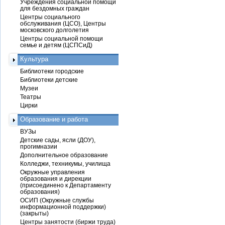
Учреждения социальной помощи
для бездомных граждан
Центры социального
обслуживания (ЦСО), Центры
московского долголетия
Центры социальной помощи
семье и детям (ЦСПСиД)
Культура
Библиотеки городские
Библиотеки детские
Музеи
Театры
Цирки
Образование и работа
ВУЗы
Детские сады, ясли (ДОУ),
прогимназии
Дополнительное образование
Колледжи, техникумы, училища
Окружные управления
образования и дирекции
(присоединено к Департаменту
образования)
ОСИП (Окружные службы
информационной поддержки)
(закрыты)
Центры занятости (биржи труда)