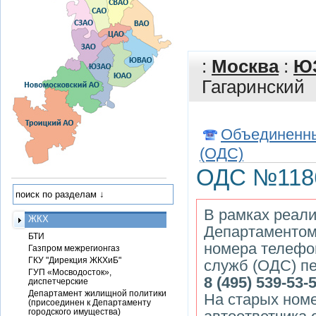
:
Москва
:
Ю
Гагаринский
Объединенны
(ОДС)
ОДС №1186
В рамках реали
ЖКХ
Департаментом
БТИ
номера телефо
Газпром межрегионгаз
ГКУ "Дирекция ЖКХиБ"
служб (ОДС) пе
ГУП «Мосводосток»,
8 (495) 539-53-
диспетчерские
Департамент жилищной политики
На старых ном
(присоединен к Департаменту
городского имущества)