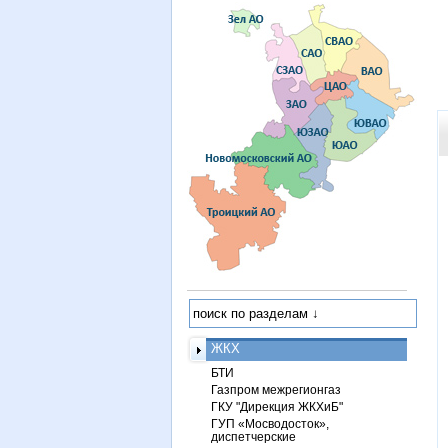
ЖКХ
БТИ
Газпром межрегионгаз
ГКУ "Дирекция ЖКХиБ"
ГУП «Мосводосток»,
диспетчерские