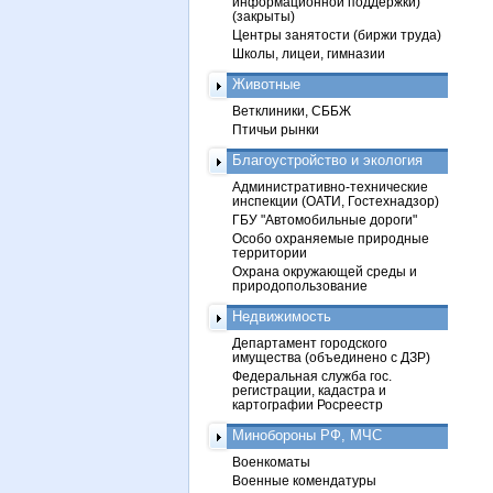
информационной поддержки)
(закрыты)
Центры занятости (биржи труда)
Школы, лицеи, гимназии
Животные
Ветклиники, СББЖ
Птичьи рынки
Благоустройство и экология
Административно-технические
инспекции (ОАТИ, Гостехнадзор)
ГБУ "Автомобильные дороги"
Особо охраняемые природные
территории
Охрана окружающей среды и
природопользование
Недвижимость
Департамент городского
имущества (объединено с ДЗР)
Федеральная служба гос.
регистрации, кадастра и
картографии Росреестр
Минобороны РФ, МЧС
Военкоматы
Военные комендатуры