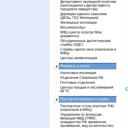
Департамент жилищной политики
(присоединен к Департаменту
городского имущества)
Дирекции единого заказчика
(ДЕЗы, ГБУ Жилищник)
Жилищные инспекции
Мосэнергосбыт
МФЦ (центр госуслуг Мои
документы)
Объединенные диспетчерские
службы (ОДС)
Службы одного окна (переехали в
МФЦ)
Центры приватизации
Финансы и связь
Налоговые инспекции
Отделения Сбербанка РФ
Почтовые отделения
Центры продаж и обслуживания
С
МГТС
Паспортно-визовые службы
Паспортные столы (паспорт РФ)
(переехали в МФЦ)
Управление по вопросам
миграции МВД (УФМС,
гражданство РФ, временное
проживание, вид на жительство)