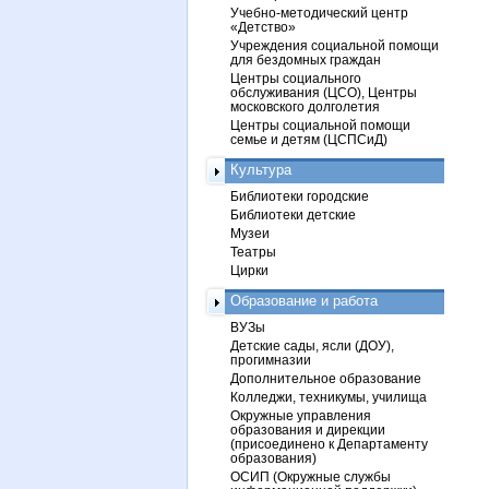
Учебно-методический центр
«Детство»
Учреждения социальной помощи
для бездомных граждан
Центры социального
обслуживания (ЦСО), Центры
московского долголетия
Центры социальной помощи
семье и детям (ЦСПСиД)
Культура
Библиотеки городские
Библиотеки детские
Музеи
Театры
Цирки
Образование и работа
ВУЗы
Детские сады, ясли (ДОУ),
прогимназии
Дополнительное образование
Колледжи, техникумы, училища
Окружные управления
образования и дирекции
(присоединено к Департаменту
образования)
ОСИП (Окружные службы