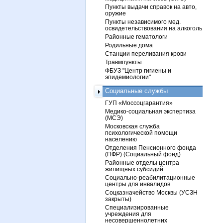
Пункты выдачи справок на авто,
оружие
Пункты независимого мед.
освидетельствования на алкоголь
Районные гематологи
Родильные дома
Станции переливания крови
Травмпункты
ФБУЗ "Центр гигиены и
эпидемиологии"
Социальные службы
ГУП «Моссоцгарантия»
Медико-социальная экспертиза
(МСЭ)
Московская служба
психологической помощи
населению
Отделения Пенсионного фонда
(ПФР) (Социальный фонд)
Районные отделы центра
жилищных субсидий
Социально-реабилитационные
центры для инвалидов
Соцказначейство Москвы (УСЗН
закрыты)
Специализированные
учреждения для
несовершеннолетних