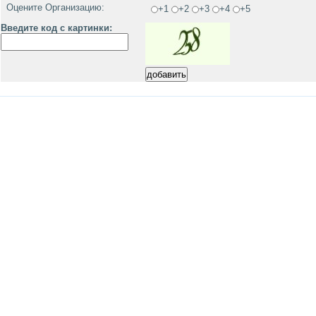
Оцените Организацию:
+1
+2
+3
+4
+5
Введите код с картинки: