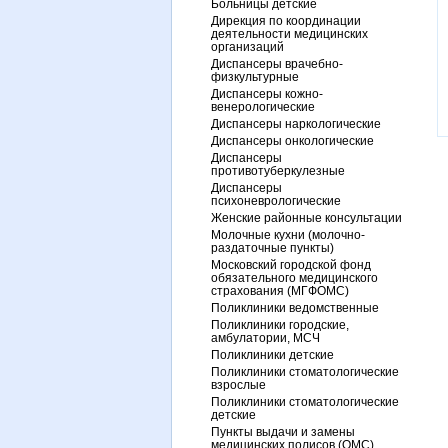
Больницы детские
Дирекция по координации
деятельности медицинских
организаций
Диспансеры врачебно-
физкультурные
Диспансеры кожно-
венерологические
Диспансеры наркологические
Диспансеры онкологические
Диспансеры
противотуберкулезные
Диспансеры
психоневрологические
Женские районные консультации
Молочные кухни (молочно-
раздаточные пункты)
Московский городской фонд
обязательного медицинского
страхования (МГФОМС)
Поликлиники ведомственные
Поликлиники городские,
амбулатории, МСЧ
Поликлиники детские
Поликлиники стоматологические
взрослые
Поликлиники стоматологические
детские
Пункты выдачи и замены
медицинских полисов (ОМС)