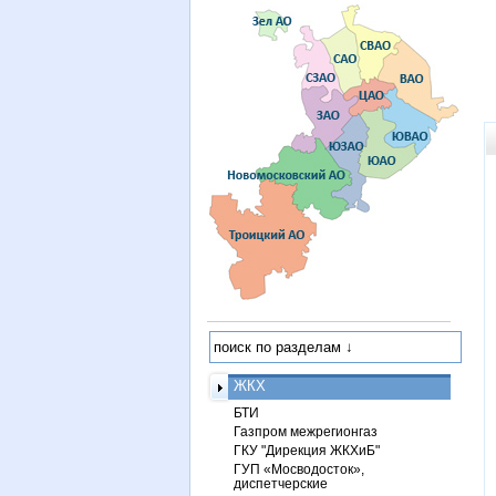
ЖКХ
БТИ
Газпром межрегионгаз
ГКУ "Дирекция ЖКХиБ"
ГУП «Мосводосток»,
диспетчерские