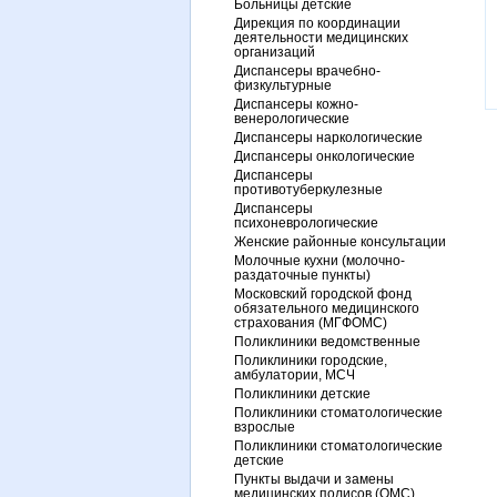
Больницы детские
Дирекция по координации
деятельности медицинских
организаций
Диспансеры врачебно-
физкультурные
Диспансеры кожно-
венерологические
Диспансеры наркологические
Диспансеры онкологические
Диспансеры
противотуберкулезные
Диспансеры
психоневрологические
Женские районные консультации
Молочные кухни (молочно-
раздаточные пункты)
Московский городской фонд
обязательного медицинского
страхования (МГФОМС)
Поликлиники ведомственные
Поликлиники городские,
амбулатории, МСЧ
Поликлиники детские
Поликлиники стоматологические
взрослые
Поликлиники стоматологические
детские
Пункты выдачи и замены
медицинских полисов (ОМС)