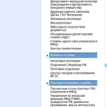
Департамент жилищной политики
(присоединен к Департаменту
городского имущества)
Дирекции единого заказчика
(ДЕЗы, ГБУ Жилищник)
Жилищные инспекции
Мосэнергосбыт
МФЦ (центр госуслуг Мои
документы)
Объединенные диспетчерские
службы (ОДС)
Службы одного окна (переехали в
МФЦ)
Центры приватизации
Финансы и связь
Налоговые инспекции
Отделения Сбербанка РФ
С
Почтовые отделения
Центры продаж и обслуживания
МГТС
Паспортно-визовые службы
Паспортные столы (паспорт РФ)
(переехали в МФЦ)
Управление по вопросам
миграции МВД (УФМС,
гражданство РФ, временное
проживание, вид на жительство)