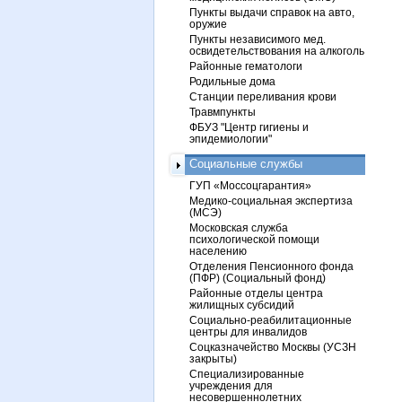
Пункты выдачи справок на авто,
оружие
Пункты независимого мед.
освидетельствования на алкоголь
Районные гематологи
Родильные дома
Станции переливания крови
Травмпункты
ФБУЗ "Центр гигиены и
эпидемиологии"
Социальные службы
ГУП «Моссоцгарантия»
Медико-социальная экспертиза
(МСЭ)
Московская служба
психологической помощи
населению
Отделения Пенсионного фонда
(ПФР) (Социальный фонд)
Районные отделы центра
жилищных субсидий
Социально-реабилитационные
центры для инвалидов
Соцказначейство Москвы (УСЗН
закрыты)
Специализированные
учреждения для
несовершеннолетних