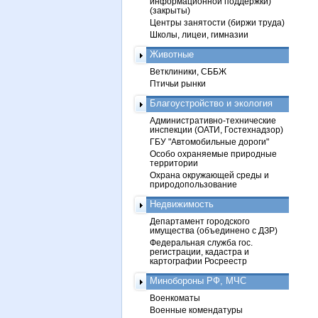
информационной поддержки)
(закрыты)
Центры занятости (биржи труда)
Школы, лицеи, гимназии
Животные
Ветклиники, СББЖ
Птичьи рынки
Благоустройство и экология
Административно-технические
инспекции (ОАТИ, Гостехнадзор)
ГБУ "Автомобильные дороги"
Особо охраняемые природные
территории
Охрана окружающей среды и
природопользование
Недвижимость
Департамент городского
имущества (объединено с ДЗР)
Федеральная служба гос.
регистрации, кадастра и
картографии Росреестр
Минобороны РФ, МЧС
Военкоматы
Военные комендатуры