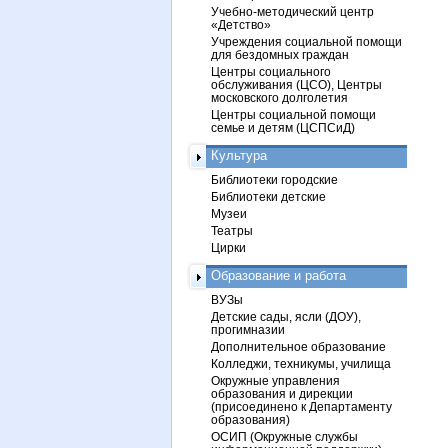
Учебно-методический центр
«Детство»
Учреждения социальной помощи
для бездомных граждан
Центры социального
обслуживания (ЦСО), Центры
московского долголетия
Центры социальной помощи
семье и детям (ЦСПСиД)
Культура
Библиотеки городские
Библиотеки детские
Музеи
Театры
Цирки
Образование и работа
ВУЗы
Детские сады, ясли (ДОУ),
прогимназии
Дополнительное образование
Колледжи, техникумы, училища
Окружные управления
образования и дирекции
(присоединено к Департаменту
образования)
ОСИП (Окружные службы