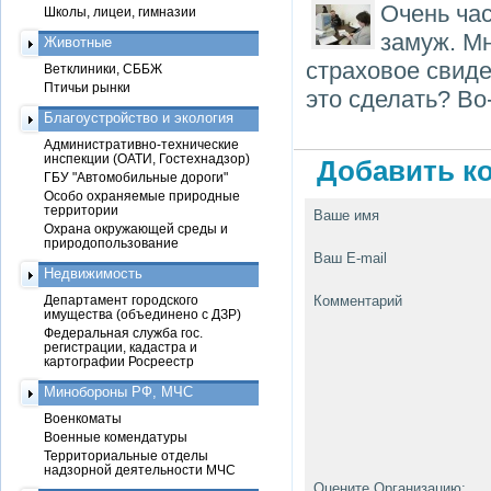
Очень ча
Школы, лицеи, гимназии
замуж. Мн
Животные
страховое свиде
Ветклиники, СББЖ
Птичьи рынки
это сделать? Во
Благоустройство и экология
Административно-технические
инспекции (ОАТИ, Гостехнадзор)
Добавить ко
ГБУ "Автомобильные дороги"
Особо охраняемые природные
территории
Ваше имя
Охрана окружающей среды и
природопользование
Ваш E-mail
Недвижимость
Департамент городского
Комментарий
имущества (объединено с ДЗР)
Федеральная служба гос.
регистрации, кадастра и
картографии Росреестр
Минобороны РФ, МЧС
Военкоматы
Военные комендатуры
Территориальные отделы
надзорной деятельности МЧС
Оцените Организацию: