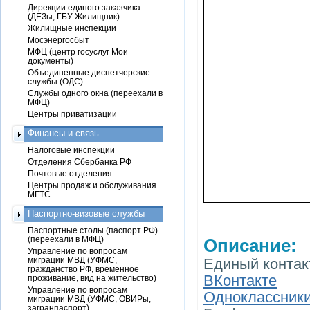
Дирекции единого заказчика
(ДЕЗы, ГБУ Жилищник)
Жилищные инспекции
Мосэнергосбыт
МФЦ (центр госуслуг Мои
документы)
Объединенные диспетчерские
службы (ОДС)
Службы одного окна (переехали в
МФЦ)
Центры приватизации
Финансы и связь
Налоговые инспекции
Отделения Сбербанка РФ
Почтовые отделения
Центры продаж и обслуживания
МГТС
Паспортно-визовые службы
Паспортные столы (паспорт РФ)
(переехали в МФЦ)
Описание:
Управление по вопросам
миграции МВД (УФМС,
Единый контакт
гражданство РФ, временное
ВКонтакте
проживание, вид на жительство)
Управление по вопросам
Одноклассник
миграции МВД (УФМС, ОВИРы,
загранпаспорт)