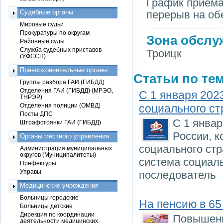
График приема: 
Судебные органы
перерыв на обе
Мировые судьи
Прокуратуры по округам
Зона обслу
Районные суды
Служба судебных приставов
Троицк
(УФССП)
Правоохранительные органы
Статьи по тем
Группы разбора ГАИ (ГИБДД)
Отделения ГАИ (ГИБДД) (МРЭО,
С 1 января 202
ТНРЭР)
Отделения полиции (ОМВД)
социального ст
Посты ДПС
С 1 янва
Штрафстоянки ГАИ (ГИБДД)
России, 
Органы местного управления
социального стр
Администрация муниципальных
округов (Муниципалитеты)
система социал
Префектуры
Управы
последователь
Медицинские учреждения
Больницы городские
На пенсию в 65 
Больницы детские
Дирекция по координации
Повышени
деятельности медицинских