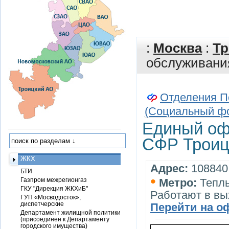
:
Москва
:
Тр
обслуживани
Отделения П
(Социальный ф
Единый оф
СФР Троиц
ЖКХ
Адрес:
108840, 
БТИ
•
Газпром межрегионгаз
Метро:
Тепл
ГКУ "Дирекция ЖКХиБ"
Работают в вы
ГУП «Мосводосток»,
диспетчерские
Перейти на о
Департамент жилищной политики
(присоединен к Департаменту
городского имущества)