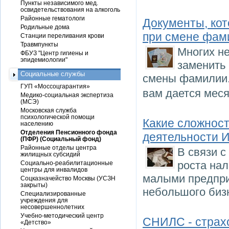
Пункты независимого мед.
освидетельствования на алкоголь
Районные гематологи
Документы, ко
Родильные дома
при смене фам
Станции переливания крови
Травмпункты
Многих не
ФБУЗ "Центр гигиены и
эпидемиологии"
заменить
Социальные службы
смены фамилии.
ГУП «Моссоцгарантия»
вам дается мес
Медико-социальная экспертиза
(МСЭ)
Московская служба
психологической помощи
Какие сложност
населению
Отделения Пенсионного фонда
деятельности И
(ПФР) (Социальный фонд)
Районные отделы центра
В связи с
жилищных субсидий
роста на
Социально-реабилитационные
центры для инвалидов
малыми предпри
Соцказначейство Москвы (УСЗН
закрыты)
небольшого биз
Специализированные
учреждения для
несовершеннолетних
Учебно-методический центр
СНИЛС - страхо
«Детство»