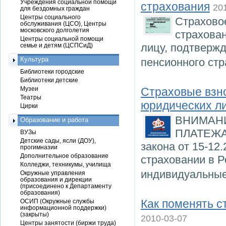
Учреждения социальной помощи
страхования
20
для бездомных граждан
Центры социального
Страхово
обслуживания (ЦСО), Центры
московского долголетия
страхова
Центры социальной помощи
лицу, подтвержд
семье и детям (ЦСПСиД)
Культура
пенсионного ст
Библиотеки городские
Библиотеки детские
Музеи
Страховые взно
Театры
юридических л
Цирки
ВНИМАН
Образование и работа
ПЛАТЕЖА 
ВУЗы
Детские сады, ясли (ДОУ),
закона от 15-1
прогимназии
Дополнительное образование
страховании в Р
Колледжи, техникумы, училища
индивидуальны
Окружные управления
образования и дирекции
(присоединено к Департаменту
образования)
Как поменять 
ОСИП (Окружные службы
информационной поддержки)
(закрыты)
2010-03-07
Центры занятости (биржи труда)