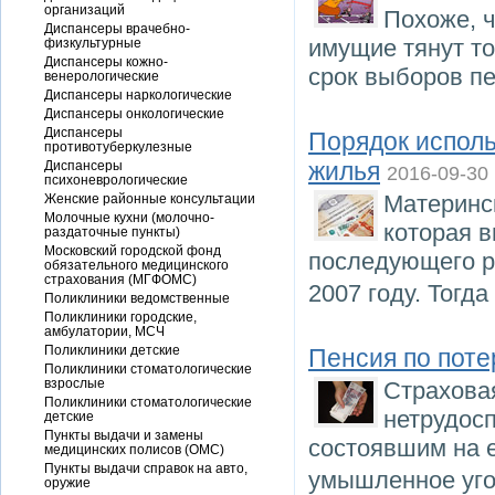
организаций
Похоже, 
Диспансеры врачебно-
имущие тянут то
физкультурные
Диспансеры кожно-
срок выборов пе
венерологические
Диспансеры наркологические
Диспансеры онкологические
Диспансеры
Порядок исполь
противотуберкулезные
жилья
Диспансеры
2016-09-30
психоневрологические
Материнс
Женские районные консультации
Молочные кухни (молочно-
которая 
раздаточные пункты)
Московский городской фонд
последующего р
обязательного медицинского
страхования (МГФОМС)
2007 году. Тогд
Поликлиники ведомственные
Поликлиники городские,
амбулатории, МСЧ
Поликлиники детские
Пенсия по поте
Поликлиники стоматологические
взрослые
Страхова
Поликлиники стоматологические
нетрудос
детские
Пункты выдачи и замены
состоявшим на 
медицинских полисов (ОМС)
Пункты выдачи справок на авто,
умышленное уго
оружие