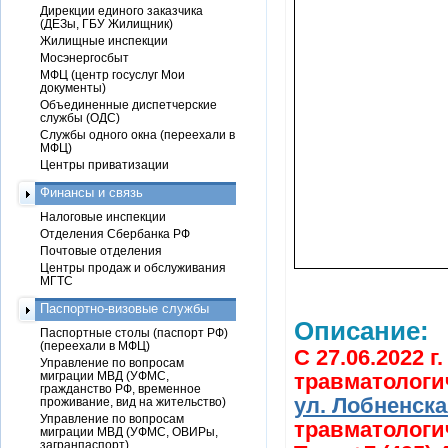
Дирекции единого заказчика
(ДЕЗы, ГБУ Жилищник)
Жилищные инспекции
Мосэнергосбыт
МФЦ (центр госуслуг Мои
документы)
Объединенные диспетчерские
службы (ОДС)
Службы одного окна (переехали в
МФЦ)
Центры приватизации
Финансы и связь
Налоговые инспекции
Отделения Сбербанка РФ
Почтовые отделения
Центры продаж и обслуживания
МГТС
Паспортно-визовые службы
Описание:
Паспортные столы (паспорт РФ)
(переехали в МФЦ)
C 27.06.2022 г
Управление по вопросам
миграции МВД (УФМС,
травматологи
гражданство РФ, временное
ул. Лобненская
проживание, вид на жительство)
Управление по вопросам
травматологи
миграции МВД (УФМС, ОВИРы,
загранпаспорт)