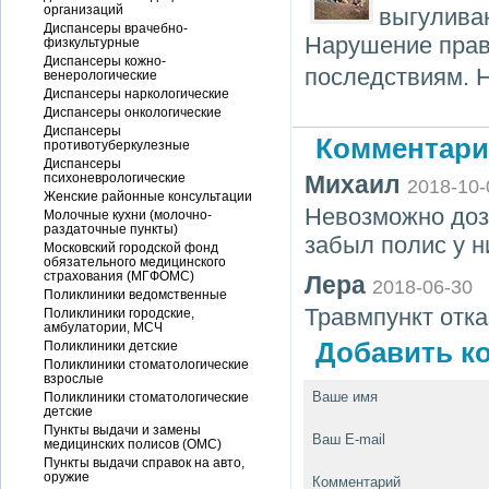
организаций
выгулива
Диспансеры врачебно-
Нарушение прави
физкультурные
Диспансеры кожно-
последствиям. Н
венерологические
Диспансеры наркологические
Диспансеры онкологические
Диспансеры
Комментари
противотуберкулезные
Диспансеры
психоневрологические
Михаил
2018-10-
Женские районные консультации
Невозможно дозв
Молочные кухни (молочно-
раздаточные пункты)
забыл полис у н
Московский городской фонд
обязательного медицинского
страхования (МГФОМС)
Лера
2018-06-30
Поликлиники ведомственные
Травмпункт отк
Поликлиники городские,
амбулатории, МСЧ
Добавить ко
Поликлиники детские
Поликлиники стоматологические
взрослые
Ваше имя
Поликлиники стоматологические
детские
Пункты выдачи и замены
Ваш E-mail
медицинских полисов (ОМС)
Пункты выдачи справок на авто,
оружие
Комментарий