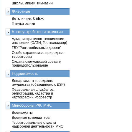
Школы, лицеи, гимназии
Животные
Ветклиники, СББЖ
Птичьи рынки
Благоустройство и экология
Административно-технические
инспекции (ОАТИ, Гостехнадзор)
ГБУ "Автомобильные дороги"
Особо охраняемые природные
территории
Охрана окружающей среды и
природопользование
Недвижимость
Департамент городского
имущества (объединено с ДЗР)
Федеральная служба гос.
регистрации, кадастра и
картографии Росреестр
Минобороны РФ, МЧС
Военкоматы
Военные комендатуры
Территориальные отделы
надзорной деятельности МЧС