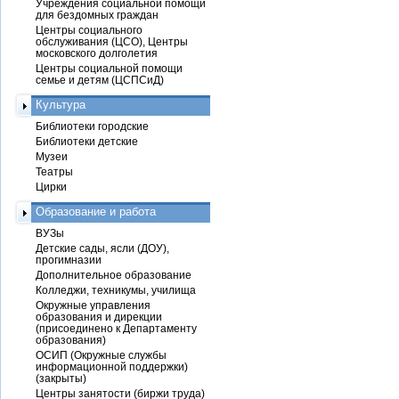
Учреждения социальной помощи
для бездомных граждан
Центры социального
обслуживания (ЦСО), Центры
московского долголетия
Центры социальной помощи
семье и детям (ЦСПСиД)
Культура
Библиотеки городские
Библиотеки детские
Музеи
Театры
Цирки
Образование и работа
ВУЗы
Детские сады, ясли (ДОУ),
прогимназии
Дополнительное образование
Колледжи, техникумы, училища
Окружные управления
образования и дирекции
(присоединено к Департаменту
образования)
ОСИП (Окружные службы
информационной поддержки)
(закрыты)
Центры занятости (биржи труда)