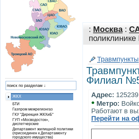
:
Москва
:
С
поликлинике
Травмпункты
Травмпункт
Филиал №5
Адрес:
125239,
ЖКХ
•
Метро:
Войк
БТИ
Газпром межрегионгаз
Работают в в
ГКУ "Дирекция ЖКХиБ"
Перейти на о
ГУП «Мосводосток»,
диспетчерские
Департамент жилищной политики
(присоединен к Департаменту
городского имущества)