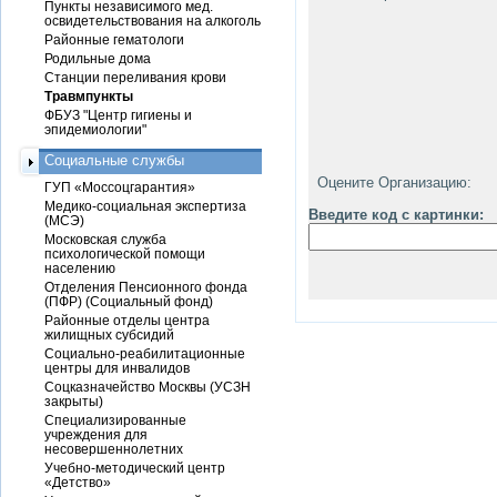
Пункты независимого мед.
освидетельствования на алкоголь
Районные гематологи
Родильные дома
Станции переливания крови
Травмпункты
ФБУЗ "Центр гигиены и
эпидемиологии"
Социальные службы
Оцените Организацию:
ГУП «Моссоцгарантия»
Медико-социальная экспертиза
Введите код с картинки:
(МСЭ)
Московская служба
психологической помощи
населению
Отделения Пенсионного фонда
(ПФР) (Социальный фонд)
Районные отделы центра
жилищных субсидий
Социально-реабилитационные
центры для инвалидов
Соцказначейство Москвы (УСЗН
закрыты)
Специализированные
учреждения для
несовершеннолетних
Учебно-методический центр
«Детство»