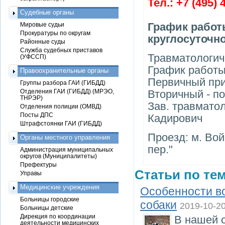
Тел.: +7 (495) 
Судебные органы
График работ
Мировые судьи
Прокуратуры по округам
круглосуточн
Районные суды
Служба судебных приставов
Травматологиче
(УФССП)
График работы
Правоохранительные органы
Первичный при
Группы разбора ГАИ (ГИБДД)
Отделения ГАИ (ГИБДД) (МРЭО,
Вторичный - п
ТНРЭР)
Зав. травмато
Отделения полиции (ОМВД)
Посты ДПС
Кадирович
Штрафстоянки ГАИ (ГИБДД)
Проезд: м. Вой
Органы местного управления
пер."
Администрация муниципальных
округов (Муниципалитеты)
Префектуры
Статьи по тем
Управы
Медицинские учреждения
Особенности в
Больницы городские
собаки
2019-10-2
Больницы детские
Дирекция по координации
В нашей с
деятельности медицинских