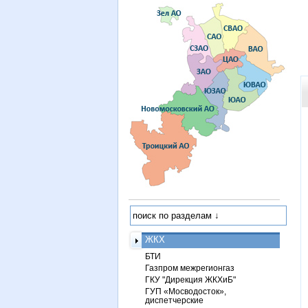
ЖКХ
БТИ
Газпром межрегионгаз
ГКУ "Дирекция ЖКХиБ"
ГУП «Мосводосток»,
диспетчерские