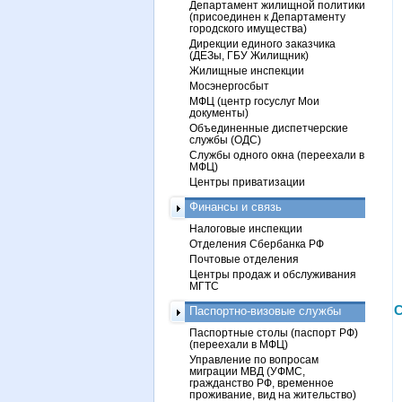
Департамент жилищной политики
(присоединен к Департаменту
городского имущества)
Дирекции единого заказчика
(ДЕЗы, ГБУ Жилищник)
Жилищные инспекции
Мосэнергосбыт
МФЦ (центр госуслуг Мои
документы)
Объединенные диспетчерские
службы (ОДС)
Службы одного окна (переехали в
МФЦ)
Центры приватизации
Финансы и связь
Налоговые инспекции
Отделения Сбербанка РФ
Почтовые отделения
Центры продаж и обслуживания
МГТС
С
Паспортно-визовые службы
Паспортные столы (паспорт РФ)
(переехали в МФЦ)
Управление по вопросам
миграции МВД (УФМС,
гражданство РФ, временное
проживание, вид на жительство)