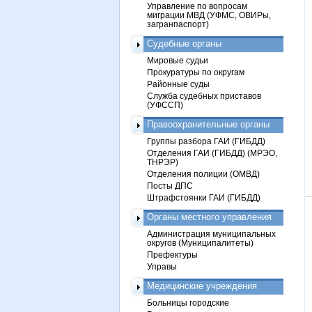
Управление по вопросам
миграции МВД (УФМС, ОВИРы,
загранпаспорт)
Судебные органы
Мировые судьи
Прокуратуры по округам
Районные суды
Служба судебных приставов
(УФССП)
Правоохранительные органы
Группы разбора ГАИ (ГИБДД)
Отделения ГАИ (ГИБДД) (МРЭО,
ТНРЭР)
Отделения полиции (ОМВД)
Посты ДПС
Штрафстоянки ГАИ (ГИБДД)
Органы местного управления
Администрация муниципальных
округов (Муниципалитеты)
Префектуры
Управы
Медицинские учреждения
Больницы городские