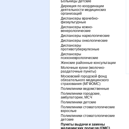
Больницы детские
Дирекция по координации
деятельности медицинских
организаций
Диспансеры врачебно-
физкультурные
Диспансеры кожно-
венерологические
Диспансеры наркологические
Диспансеры онкологические
Диспансеры
противотуберкулезные
Диспансеры
психоневрологические
Женские районные консультации
Молочные кухни (молочно-
раздаточные пункты)
Московский городской фонд
обязательного медицинского
страхования (МГФОМС)
Поликлиники ведомственные
Поликлиники городские,
амбулатории, МСЧ
Поликлиники детские
Поликлиники стоматологические
взрослые
Поликлиники стоматологические
детские
Пункты выдачи и замены
медицинских полисов (ОМС)