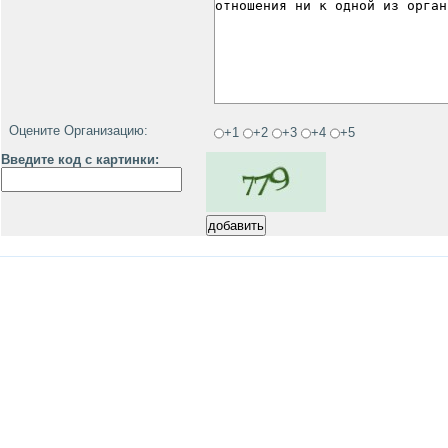
Оцените Организацию:
+1
+2
+3
+4
+5
Введите код с картинки: