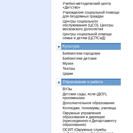
Учебно-методический центр
«Детство»
Учреждения социальной помощи
для бездомных граждан
Центры социального
обслуживания (ЦСО), Центры
московского долголетия
Центры социальной помощи
семье и детям (ЦСПСиД)
Культура
Библиотеки городские
Библиотеки детские
Музеи
Театры
Цирки
Образование и работа
ВУЗы
Детские сады, ясли (ДОУ),
прогимназии
Дополнительное образование
Колледжи, техникумы, училища
Окружные управления
образования и дирекции
(присоединено к Департаменту
образования)
ОСИП (Окружные службы