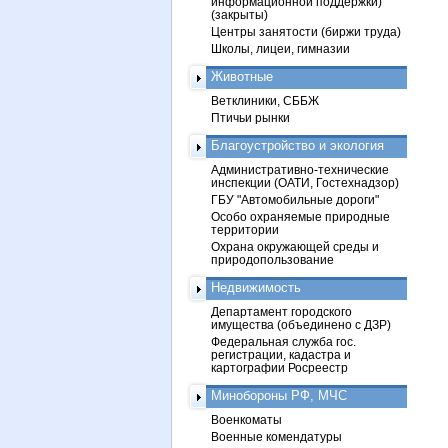
информационной поддержки)
(закрыты)
Центры занятости (биржи труда)
Школы, лицеи, гимназии
Животные
Ветклиники, СББЖ
Птичьи рынки
Благоустройство и экология
Административно-технические
инспекции (ОАТИ, Гостехнадзор)
ГБУ "Автомобильные дороги"
Особо охраняемые природные
территории
Охрана окружающей среды и
природопользование
Недвижимость
Департамент городского
имущества (объединено с ДЗР)
Федеральная служба гос.
регистрации, кадастра и
картографии Росреестр
Минобороны РФ, МЧС
Военкоматы
Военные комендатуры