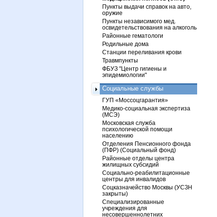
Пункты выдачи справок на авто,
оружие
Пункты независимого мед.
освидетельствования на алкоголь
Районные гематологи
Родильные дома
Станции переливания крови
Травмпункты
ФБУЗ "Центр гигиены и
эпидемиологии"
Социальные службы
ГУП «Моссоцгарантия»
Медико-социальная экспертиза
(МСЭ)
Московская служба
психологической помощи
населению
Отделения Пенсионного фонда
(ПФР) (Социальный фонд)
Районные отделы центра
жилищных субсидий
Социально-реабилитационные
центры для инвалидов
Соцказначейство Москвы (УСЗН
закрыты)
Специализированные
учреждения для
несовершеннолетних