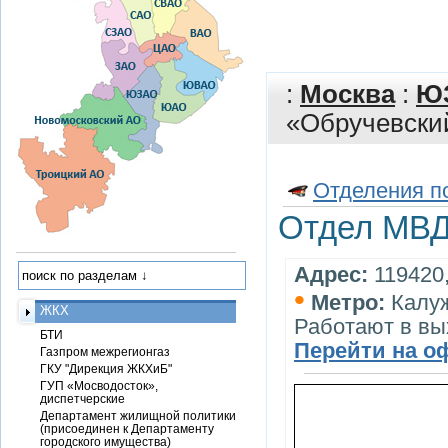
:
Москва
:
Ю
«Обручевски
Отделения п
Отдел МВД
Адрес:
119420,
•
Метро:
Калу
ЖКХ
Работают в вы
БТИ
Перейти на о
Газпром межрегионгаз
ГКУ "Дирекция ЖКХиБ"
ГУП «Мосводосток»,
диспетчерские
Департамент жилищной политики
(присоединен к Департаменту
городского имущества)