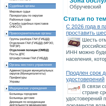
Зона обслу
Обручевский
Судебные органы
Мировые судьи
Прокуратуры по округам
Статьи по тем
Районные суды
Служба судебных приставов
С 2026 года в 
(УФССП)
проставить шес
Правоохранительные органы
Шесть от
Группы разбора ГАИ (ГИБДД)
Отделения ГАИ (ГИБДД) (МРЭО,
российско
ТНРЭР)
Отделения полиции (ОМВД)
ИНН можно буде
Посты ДПС
населения, кот
Штрафстоянки ГАИ (ГИБДД)
Органы местного управления
Администрация муниципальных
Продлен срок д
округов (Муниципалитеты)
Префектуры
удостоверений
Управы
В связи 
Медицинские учреждения
стране ср
Больницы городские
удостоверений п
Больницы детские
Дирекция по координации
документов воз
деятельности медицинских