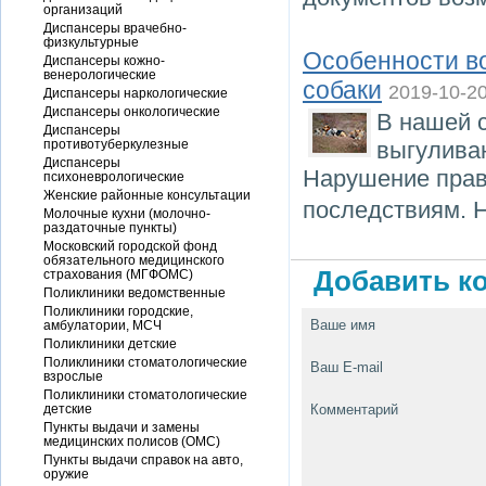
организаций
Диспансеры врачебно-
физкультурные
Особенности в
Диспансеры кожно-
венерологические
собаки
2019-10-2
Диспансеры наркологические
Диспансеры онкологические
В нашей с
Диспансеры
противотуберкулезные
выгулива
Диспансеры
Нарушение прави
психоневрологические
Женские районные консультации
последствиям. Н
Молочные кухни (молочно-
раздаточные пункты)
Московский городской фонд
обязательного медицинского
Добавить ко
страхования (МГФОМС)
Поликлиники ведомственные
Поликлиники городские,
Ваше имя
амбулатории, МСЧ
Поликлиники детские
Поликлиники стоматологические
Ваш E-mail
взрослые
Поликлиники стоматологические
детские
Комментарий
Пункты выдачи и замены
медицинских полисов (ОМС)
Пункты выдачи справок на авто,
оружие