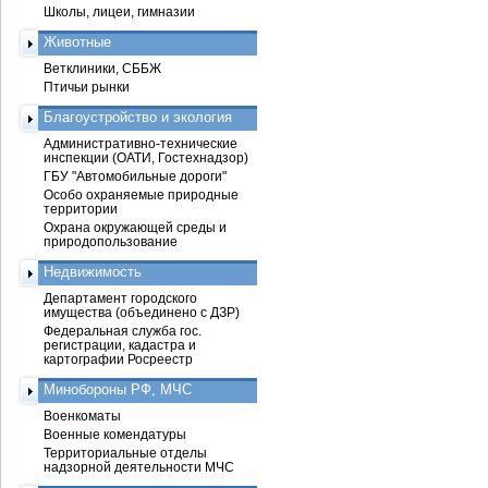
Школы, лицеи, гимназии
Животные
Ветклиники, СББЖ
Птичьи рынки
Благоустройство и экология
Административно-технические
инспекции (ОАТИ, Гостехнадзор)
ГБУ "Автомобильные дороги"
Особо охраняемые природные
территории
Охрана окружающей среды и
природопользование
Недвижимость
Департамент городского
имущества (объединено с ДЗР)
Федеральная служба гос.
регистрации, кадастра и
картографии Росреестр
Минобороны РФ, МЧС
Военкоматы
Военные комендатуры
Территориальные отделы
надзорной деятельности МЧС