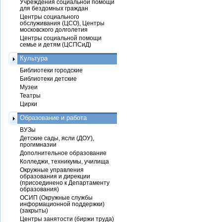
Учреждения социальной помощи
для бездомных граждан
Центры социального
обслуживания (ЦСО), Центры
московского долголетия
Центры социальной помощи
семье и детям (ЦСПСиД)
Культура
Библиотеки городские
Библиотеки детские
Музеи
Театры
Цирки
Образование и работа
ВУЗы
Детские сады, ясли (ДОУ),
прогимназии
Дополнительное образование
Колледжи, техникумы, училища
Окружные управления
образования и дирекции
(присоединено к Департаменту
образования)
ОСИП (Окружные службы
информационной поддержки)
(закрыты)
Центры занятости (биржи труда)