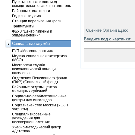
Пункты независимого мед.
освидетельствования на алкоголь
Районные гематологи
Родильные дома
Станции переливания крови
Травмпункты
Оцените Организацию:
ФБУЗ "Центр гигиены и
эпидемиологии"
Введите код с картинки:
Социальные службы
ГУП «Моссоцгарантия»
Медико-социальная экспертиза
(МСЭ)
Московская служба
психологической помощи
населению
Отделения Пенсионного фонда
(ПФР) (Социальный фонд)
Районные отделы центра
жилищных субсидий
Социально-реабилитационные
центры для инвалидов
Соцказначейство Москвы (УСЗН
закрыты)
Специализированные
учреждения для
несовершеннолетних
Учебно-методический центр
«Детство»