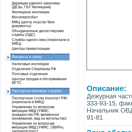
Дирекции единого заказчика
(ДЕЗы, ГБУ Жилищник)
Жилищные инспекции
Мосэнергосбыт
МФЦ (центр госуслуг Мои
документы)
Объединенные диспетчерские
службы (ОДС)
Службы одного окна (переехали в
МФЦ)
Центры приватизации
Финансы и связь
Налоговые инспекции
Отделения Сбербанка РФ
Почтовые отделения
Центры продаж и обслуживания
МГТС
Описание:
Паспортно-визовые службы
Дежурная часть:
Паспортные столы (паспорт РФ)
333-93-15, факс
(переехали в МФЦ)
Управление по вопросам
Начальник ОВД
миграции МВД (УФМС,
гражданство РФ, временное
91-81
проживание, вид на жительство)
Управление по вопросам
миграции МВД (УФМС, ОВИРы,
загранпаспорт)