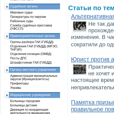
Судебные органы
Статьи по тем
Мировые судьи
Альтернативна
Прокуратуры по округам
Районные суды
Не так да
Служба судебных приставов
(УФССП)
прохожде
Правоохранительные органы
изменения. В ча
Группы разбора ГАИ (ГИБДД)
сократили до од
Отделения ГАИ (ГИБДД) (МРЭО,
ТНРЭР)
Отделения полиции (ОМВД)
Юрист против 
Посты ДПС
Штрафстоянки ГАИ (ГИБДД)
Практиче
Органы местного управления
не хочет 
Администрация муниципальных
настоящее врем
округов (Муниципалитеты)
Префектуры
непривлекательн
Управы
Медицинские учреждения
Памятка призыв
Больницы городские
Больницы детские
правильное по
Дирекция по координации
деятельности медицинских