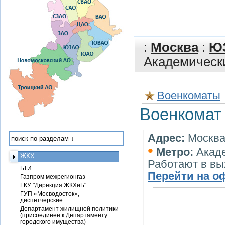
:
Москва
:
Ю
Академическ
Военкоматы
Военкомат
Адрес:
Москва,
•
Метро:
Акад
ЖКХ
Работают в вы
БТИ
Перейти на о
Газпром межрегионгаз
ГКУ "Дирекция ЖКХиБ"
ГУП «Мосводосток»,
диспетчерские
Департамент жилищной политики
(присоединен к Департаменту
городского имущества)