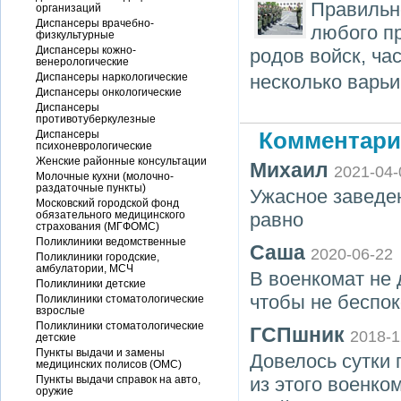
Правильн
организаций
Диспансеры врачебно-
любого п
физкультурные
Диспансеры кожно-
родов войск, ча
венерологические
Диспансеры наркологические
несколько варь
Диспансеры онкологические
Диспансеры
противотуберкулезные
Диспансеры
Комментари
психоневрологические
Женские районные консультации
Михаил
2021-04-
Молочные кухни (молочно-
раздаточные пункты)
Ужасное заведе
Московский городской фонд
обязательного медицинского
равно
страхования (МГФОМС)
Поликлиники ведомственные
Саша
2020-06-22
Поликлиники городские,
амбулатории, МСЧ
В военкомат не 
Поликлиники детские
чтобы не беспок
Поликлиники стоматологические
взрослые
Поликлиники стоматологические
ГСПшник
2018-1
детские
Пункты выдачи и замены
Довелось сутки
медицинских полисов (ОМС)
Пункты выдачи справок на авто,
из этого военко
оружие