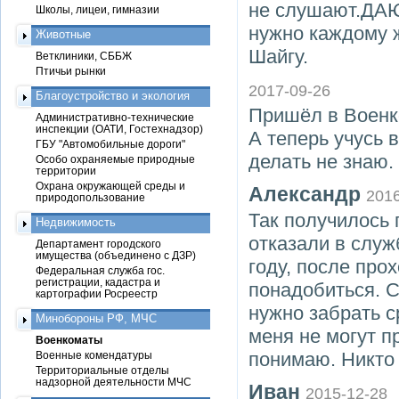
не слушают.ДА
Школы, лицеи, гимназии
нужно каждому 
Животные
Шайгу.
Ветклиники, СББЖ
Птичьи рынки
2017-09-26
Благоустройство и экология
Пришёл в Военко
Административно-технические
инспекции (ОАТИ, Гостехнадзор)
А теперь учусь 
ГБУ "Автомобильные дороги"
делать не знаю.
Особо охраняемые природные
территории
Охрана окружающей среды и
Александр
2016
природопользование
Так получилось 
Недвижимость
отказали в служ
Департамент городского
имущества (объединено с ДЗР)
году, после про
Федеральная служба гос.
регистрации, кадастра и
понадобиться. С
картографии Росреестр
нужно забрать с
Минобороны РФ, МЧС
меня не могут пр
Военкоматы
понимаю. Никто н
Военные комендатуры
Территориальные отделы
надзорной деятельности МЧС
Иван
2015-12-28