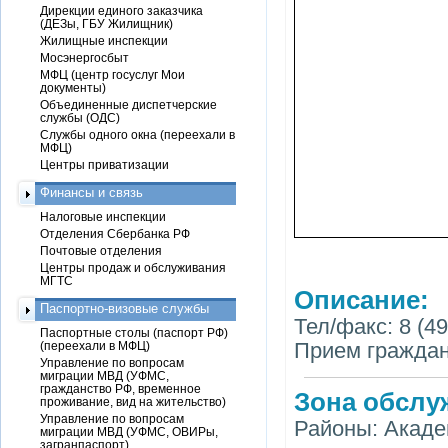
Дирекции единого заказчика
(ДЕЗы, ГБУ Жилищник)
Жилищные инспекции
Мосэнергосбыт
МФЦ (центр госуслуг Мои
документы)
Объединенные диспетчерские
службы (ОДС)
Службы одного окна (переехали в
МФЦ)
Центры приватизации
Финансы и связь
Налоговые инспекции
Отделения Сбербанка РФ
Почтовые отделения
Центры продаж и обслуживания
МГТС
Описание:
Паспортно-визовые службы
Тел/факс: 8 (49
Паспортные столы (паспорт РФ)
Прием граждан:
(переехали в МФЦ)
Управление по вопросам
миграции МВД (УФМС,
гражданство РФ, временное
Зона обслу
проживание, вид на жительство)
Управление по вопросам
Районы: Акаде
миграции МВД (УФМС, ОВИРы,
загранпаспорт)