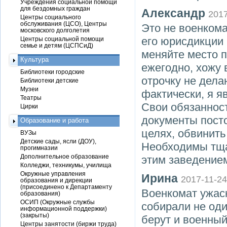
Учреждения социальной помощи
для бездомных граждан
Александр
2017
Центры социального
обслуживания (ЦСО), Центры
Это не военкома
московского долголетия
его юрисдикци
Центры социальной помощи
семье и детям (ЦСПСиД)
меняйте место п
Культура
ежегодно, хожу в
Библиотеки городские
отрочку не делаю
Библиотеки детские
Музеи
фактически, я я
Театры
Свои обязанност
Цирки
документы посто
Образование и работа
целях, обвинить
ВУЗы
Детские сады, ясли (ДОУ),
Необходимы тща
прогимназии
Дополнительное образование
этим заведением
Колледжи, техникумы, училища
Окружные управления
Ирина
2017-11-24
образования и дирекции
(присоединено к Департаменту
Военкомат ужасн
образования)
ОСИП (Окружные службы
собирали не оди
информационной поддержки)
(закрыты)
берут и военны
Центры занятости (биржи труда)