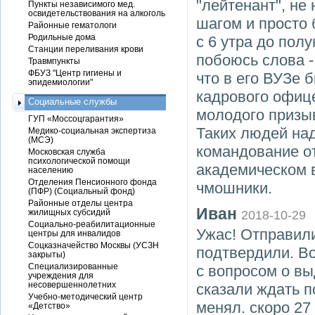
"лейтенант", не
Пункты независимого мед.
освидетельствования на алкоголь
шагом и просто 
Районные гематологи
Родильные дома
с 6 утра до полу
Станции переливания крови
побоюсь слова 
Травмпункты
ФБУЗ "Центр гигиены и
что в его ВУЗе 
эпидемиологии"
кадрового офиц
Социальные службы
молодого призыв
ГУП «Моссоцгарантия»
Таких людей над
Медико-социальная экспертиза
(МСЭ)
командование от
Московская служба
психологической помощи
академическом 
населению
Отделения Пенсионного фонда
чмошники.
(ПФР) (Социальный фонд)
Районные отделы центра
Иван
жилищных субсидий
2018-10-29
Социально-реабилитационные
Ужас! Отправили
центры для инвалидов
Соцказначейство Москвы (УСЗН
подтвердили. В
закрыты)
Специализированные
с вопросом о вы
учреждения для
несовершеннолетних
сказали ждать п
Учебно-методический центр
менял. скоро 27
«Детство»