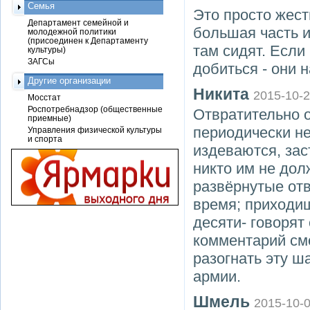
Семья
Это просто жест
Департамент семейной и
большая часть и
молодежной политики
(присоединен к Департаменту
там сидят. Если
культуры)
ЗАГСы
добиться - они 
Другие организации
Никита
2015-10-
Мосстат
Роспотребнадзор (общественные
Отвратительно 
приемные)
периодически не
Управления физической культуры
и спорта
издеваются, за
никто им не дол
развёрнутые отв
время; приходиш
десяти- говорят
комментарий см
разогнать эту ш
армии.
Шмель
2015-10-