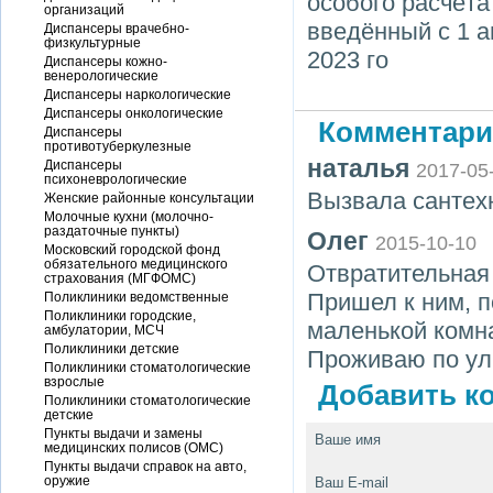
особого расчёта
организаций
введённый с 1 а
Диспансеры врачебно-
физкультурные
2023 го
Диспансеры кожно-
венерологические
Диспансеры наркологические
Диспансеры онкологические
Комментари
Диспансеры
противотуберкулезные
наталья
Диспансеры
2017-05
психоневрологические
Вызвала сантехн
Женские районные консультации
Молочные кухни (молочно-
раздаточные пункты)
Олег
2015-10-10
Московский городской фонд
обязательного медицинского
Отвратительная 
страхования (МГФОМС)
Пришел к ним, п
Поликлиники ведомственные
Поликлиники городские,
маленькой комна
амбулатории, МСЧ
Поликлиники детские
Проживаю по ул
Поликлиники стоматологические
взрослые
Добавить ко
Поликлиники стоматологические
детские
Пункты выдачи и замены
Ваше имя
медицинских полисов (ОМС)
Пункты выдачи справок на авто,
оружие
Ваш E-mail