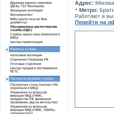
Адрес:
Москва,
Дирекции единого заказчика
(ДЕЗы, ГБУ Жилищник)
•
Метро:
Брат
Жилищные инспекции
Мосэнергосбыт
Работают в в
МФЦ (центр госуслуг Мои
Перейти на о
документы)
Объединенные диспетчерские
службы (ОДС)
Службы одного окна (переехали в
МФЦ)
Центры приватизации
Финансы и связь
Налоговые инспекции
Отделения Сбербанка РФ
Почтовые отделения
Центры продаж и обслуживания
МГТС
Паспортно-визовые службы
Паспортные столы (паспорт РФ)
(переехали в МФЦ)
Управление по вопросам
миграции МВД (УФМС,
гражданство РФ, временное
проживание, вид на жительство)
Управление по вопросам
миграции МВД (УФМС, ОВИРы,
загранпаспорт)