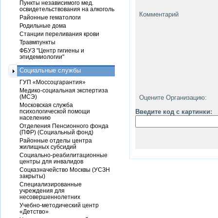
Пункты независимого мед.
освидетельствования на алкоголь
Комментарий
Районные гематологи
Родильные дома
Станции переливания крови
Травмпункты
ФБУЗ "Центр гигиены и
эпидемиологии"
Социальные службы
ГУП «Моссоцгарантия»
Медико-социальная экспертиза
(МСЭ)
Оцените Организацию:
Московская служба
психологической помощи
Введите код с картинки:
населению
Отделения Пенсионного фонда
(ПФР) (Социальный фонд)
Районные отделы центра
жилищных субсидий
Социально-реабилитационные
центры для инвалидов
Соцказначейство Москвы (УСЗН
закрыты)
Специализированные
учреждения для
несовершеннолетних
Учебно-методический центр
«Детство»