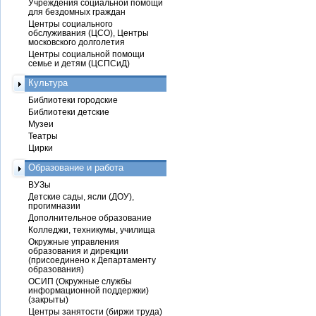
Учреждения социальной помощи
для бездомных граждан
Центры социального
обслуживания (ЦСО), Центры
московского долголетия
Центры социальной помощи
семье и детям (ЦСПСиД)
Культура
Библиотеки городские
Библиотеки детские
Музеи
Театры
Цирки
Образование и работа
ВУЗы
Детские сады, ясли (ДОУ),
прогимназии
Дополнительное образование
Колледжи, техникумы, училища
Окружные управления
образования и дирекции
(присоединено к Департаменту
образования)
ОСИП (Окружные службы
информационной поддержки)
(закрыты)
Центры занятости (биржи труда)