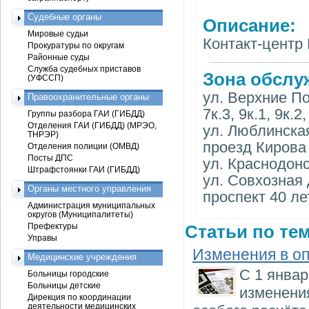
Судебные органы
Описание:
Мировые судьи
Контакт-центр 
Прокуратуры по округам
Районные суды
Служба судебных приставов
Зона обслу
(УФССП)
ул. Верхние Поля
Правоохранительные органы
7к.3, 9к.1, 9к.2
Группы разбора ГАИ (ГИБДД)
Отделения ГАИ (ГИБДД) (МРЭО,
ул. Люблинская 
ТНРЭР)
проезд Кирова д
Отделения полиции (ОМВД)
Посты ДПС
ул. Краснодонск
Штрафстоянки ГАИ (ГИБДД)
ул. Совхозная д.
Органы местного управления
проспект 40 ле
Администрация муниципальных
округов (Муниципалитеты)
Префектуры
Статьи по тем
Управы
Изменения в оп
Медицинские учреждения
С 1 янва
Больницы городские
Больницы детские
изменения
Дирекция по координации
деятельности медицинских