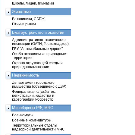
Школы, лицеи, гимназии
Животные
Ветклиники, СББЖ
Птичьи рынки
Благоустройство и экология
Административно-технические
инспекции (ОАТИ, Гостехнадзор)
ГБУ "Автомобильные дороги"
Особо охраняемые природные
территории
Охрана окружающей среды и
природопользование
Недвижимость
Департамент городского
имущества (объединено с ДЗР)
Федеральная служба гос.
регистрации, кадастра и
картографии Росреестр
Минобороны РФ, МЧС
Военкоматы
Военные комендатуры
Территориальные отделы
надзорной деятельности МЧС