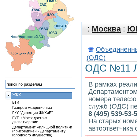
:
Москва
:
Ю
Объединенны
(ОДС)
ОДС №11 
В рамках реали
Департаментом
ЖКХ
номера телефо
БТИ
служб (ОДС) пе
Газпром межрегионгаз
8 (495) 539-53-
ГКУ "Дирекция ЖКХиБ"
ГУП «Мосводосток»,
На старых ном
диспетчерские
автоответчика 
Департамент жилищной политики
(присоединен к Департаменту
городского имущества)