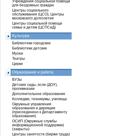
Учреждения социальной помощи
для бездомных граждан
Центры социального
обслуживания (ЦСО), Центры
московского долголетия
Центры социальной помощи
семье и детям (ЦСПСиД)
Культура
Библиотеки городские
Библиотеки детские
Музеи
Театры
Цирки
Образование и работа
ВУЗы
Детские сады, ясли (ДОУ),
прогимназии
Дополнительное образование
Колледжи, техникумы, училища
Окружные управления
образования и дирекции
(присоединено к Департаменту
образования)
ОСИП (Окружные службы
информационной поддержки)
(закрыты)
Центры занятости (биржи труда)