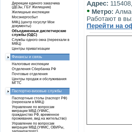
Адрес:
115408, 
Дирекции единого заказчика
(ДЕЗы, ГБУ Жилищник)
•
Метро:
Алма
Жилищные инспекции
Мосэнергосбыт
Работают в в
МФЦ (центр госуслуг Мои
Перейти на о
документы)
Объединенные диспетчерские
службы (ОДС)
Службы одного окна (переехали в
МФЦ)
Центры приватизации
Финансы и связь
Налоговые инспекции
Отделения Сбербанка РФ
Почтовые отделения
Центры продаж и обслуживания
МГТС
Паспортно-визовые службы
Паспортные столы (паспорт РФ)
(переехали в МФЦ)
Управление по вопросам
миграции МВД (УФМС,
гражданство РФ, временное
проживание, вид на жительство)
Управление по вопросам
миграции МВД (УФМС, ОВИРы,
загранпаспорт)