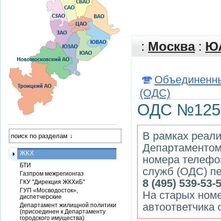
:
Москва
:
Ю
Объединенны
(ОДС)
ОДС №125
В рамках реали
Департаментом
ЖКХ
номера телефо
БТИ
служб (ОДС) пе
Газпром межрегионгаз
8 (495) 539-53-
ГКУ "Дирекция ЖКХиБ"
ГУП «Мосводосток»,
На старых ном
диспетчерские
автоответчика 
Департамент жилищной политики
(присоединен к Департаменту
городского имущества)