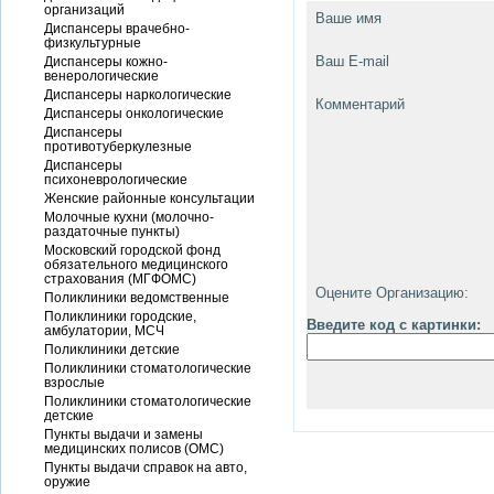
организаций
Ваше имя
Диспансеры врачебно-
физкультурные
Ваш E-mail
Диспансеры кожно-
венерологические
Диспансеры наркологические
Комментарий
Диспансеры онкологические
Диспансеры
противотуберкулезные
Диспансеры
психоневрологические
Женские районные консультации
Молочные кухни (молочно-
раздаточные пункты)
Московский городской фонд
обязательного медицинского
страхования (МГФОМС)
Оцените Организацию:
Поликлиники ведомственные
Поликлиники городские,
Введите код с картинки:
амбулатории, МСЧ
Поликлиники детские
Поликлиники стоматологические
взрослые
Поликлиники стоматологические
детские
Пункты выдачи и замены
медицинских полисов (ОМС)
Пункты выдачи справок на авто,
оружие