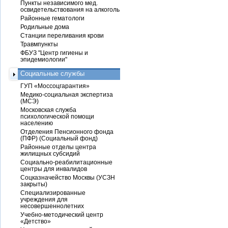
Пункты независимого мед.
освидетельствования на алкоголь
Районные гематологи
Родильные дома
Станции переливания крови
Травмпункты
ФБУЗ "Центр гигиены и
эпидемиологии"
Социальные службы
ГУП «Моссоцгарантия»
Медико-социальная экспертиза
(МСЭ)
Московская служба
психологической помощи
населению
Отделения Пенсионного фонда
(ПФР) (Социальный фонд)
Районные отделы центра
жилищных субсидий
Социально-реабилитационные
центры для инвалидов
Соцказначейство Москвы (УСЗН
закрыты)
Специализированные
учреждения для
несовершеннолетних
Учебно-методический центр
«Детство»