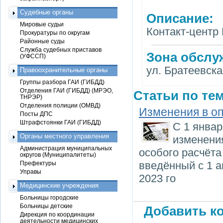
Судебные органы
Описание:
Мировые судьи
Контакт-центр 
Прокуратуры по округам
Районные суды
Служба судебных приставов
Зона обслу
(УФССП)
ул. Братеевская:
Правоохранительные органы
Группы разбора ГАИ (ГИБДД)
Отделения ГАИ (ГИБДД) (МРЭО,
Статьи по тем
ТНРЭР)
Отделения полиции (ОМВД)
Изменения в оп
Посты ДПС
Штрафстоянки ГАИ (ГИБДД)
С 1 янва
Органы местного управления
изменения
Администрация муниципальных
особого расчёта
округов (Муниципалитеты)
введённый с 1 а
Префектуры
Управы
2023 го
Медицинские учреждения
Больницы городские
Больницы детские
Добавить ко
Дирекция по координации
деятельности медицинских