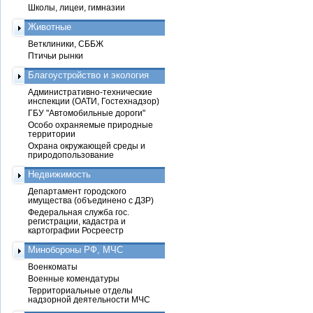
Школы, лицеи, гимназии
Животные
Ветклиники, СББЖ
Птичьи рынки
Благоустройство и экология
Административно-технические
инспекции (ОАТИ, Гостехнадзор)
ГБУ "Автомобильные дороги"
Особо охраняемые природные
территории
Охрана окружающей среды и
природопользование
Недвижимость
Департамент городского
имущества (объединено с ДЗР)
Федеральная служба гос.
регистрации, кадастра и
картографии Росреестр
Минобороны РФ, МЧС
Военкоматы
Военные комендатуры
Территориальные отделы
надзорной деятельности МЧС