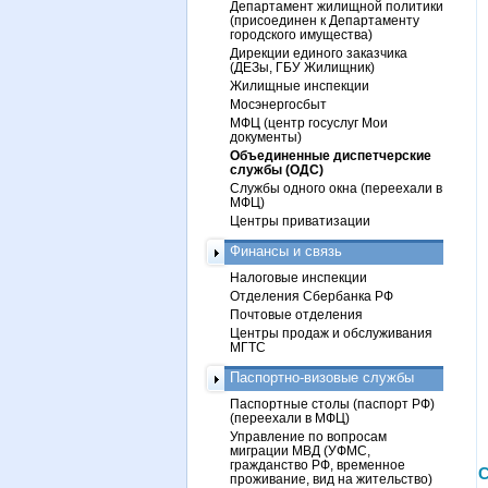
Департамент жилищной политики
(присоединен к Департаменту
городского имущества)
Дирекции единого заказчика
(ДЕЗы, ГБУ Жилищник)
Жилищные инспекции
Мосэнергосбыт
МФЦ (центр госуслуг Мои
документы)
Объединенные диспетчерские
службы (ОДС)
Службы одного окна (переехали в
МФЦ)
Центры приватизации
Финансы и связь
Налоговые инспекции
Отделения Сбербанка РФ
Почтовые отделения
Центры продаж и обслуживания
МГТС
Паспортно-визовые службы
Паспортные столы (паспорт РФ)
(переехали в МФЦ)
Управление по вопросам
миграции МВД (УФМС,
гражданство РФ, временное
С
проживание, вид на жительство)