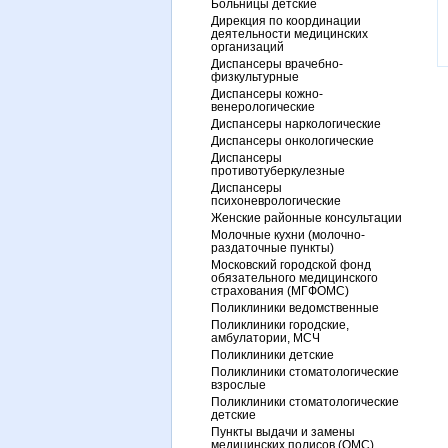
Больницы детские
Дирекция по координации
деятельности медицинских
организаций
Диспансеры врачебно-
физкультурные
Диспансеры кожно-
венерологические
Диспансеры наркологические
Диспансеры онкологические
Диспансеры
противотуберкулезные
Диспансеры
психоневрологические
Женские районные консультации
Молочные кухни (молочно-
раздаточные пункты)
Московский городской фонд
обязательного медицинского
страхования (МГФОМС)
Поликлиники ведомственные
Поликлиники городские,
амбулатории, МСЧ
Поликлиники детские
Поликлиники стоматологические
взрослые
Поликлиники стоматологические
детские
Пункты выдачи и замены
медицинских полисов (ОМС)