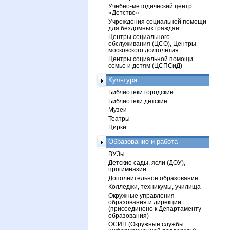
Учебно-методический центр
«Детство»
Учреждения социальной помощи
для бездомных граждан
Центры социального
обслуживания (ЦСО), Центры
московского долголетия
Центры социальной помощи
семье и детям (ЦСПСиД)
Культура
Библиотеки городские
Библиотеки детские
Музеи
Театры
Цирки
Образование и работа
ВУЗы
Детские сады, ясли (ДОУ),
прогимназии
Дополнительное образование
Колледжи, техникумы, училища
Окружные управления
образования и дирекции
(присоединено к Департаменту
образования)
ОСИП (Окружные службы