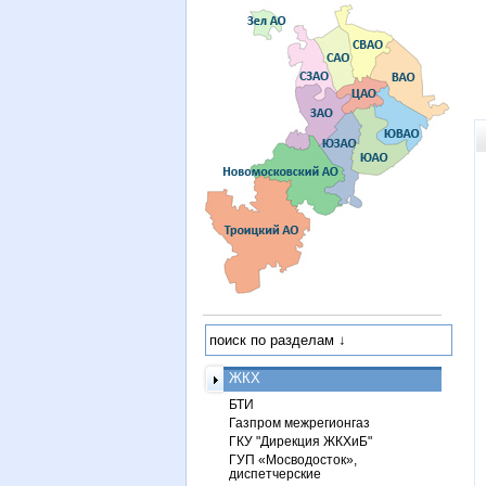
ЖКХ
БТИ
Газпром межрегионгаз
ГКУ "Дирекция ЖКХиБ"
ГУП «Мосводосток»,
диспетчерские