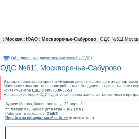
:
Москва
:
ЮАО
:
Москворечье-Сабурово
: ОДС №611 Москв
Объединенные диспетчерские службы (ОДС)
ОДС №611 Москворечье-Сабурово
В рамках реализации проекта «Единый диспетчерский центр» Департамен
Москвы все номера телефонов районных объединенных диспетчерских слу
контакт-центра ЕДЦ:
8 (495) 539-53-53
На старых номерах ОДС будет установлена запись автоответчика о прекр
Адрес:
Москва, Каширское ш., д. 32, корп. 3
•
•
Метро:
Каширская
(от метро ~ 302.14 м)
Работают в выходные:
СБ/ВС
Перейти на официальный сайт >>
(в новом окне)