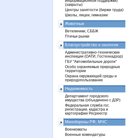
информационной поддержки)
(закрыты)
Центры занятости (биржи труда)
Школы, лицеи, гимназии
Животные
Ветклиники, СББЖ
Птичьи рынки
Благоустройство и экология
Административно-технические
инспекции (ОАТИ, Гостехнадзор)
ГБУ "Автомобильные дороги"
Особо охраняемые природные
территории
Охрана окружающей среды и
природопользование
Недвижимость
Департамент городского
имущества (объединено с ДЗР)
Федеральная служба гос.
регистрации, кадастра и
картографии Росреестр
Минобороны РФ, МЧС
Военкоматы
Военные комендатуры