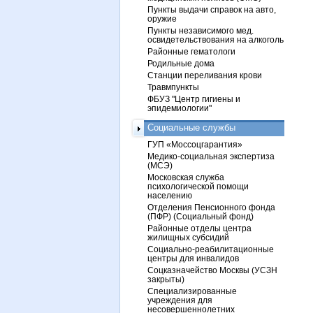
Пункты выдачи справок на авто,
оружие
Пункты независимого мед.
освидетельствования на алкоголь
Районные гематологи
Родильные дома
Станции переливания крови
Травмпункты
ФБУЗ "Центр гигиены и
эпидемиологии"
Социальные службы
ГУП «Моссоцгарантия»
Медико-социальная экспертиза
(МСЭ)
Московская служба
психологической помощи
населению
Отделения Пенсионного фонда
(ПФР) (Социальный фонд)
Районные отделы центра
жилищных субсидий
Социально-реабилитационные
центры для инвалидов
Соцказначейство Москвы (УСЗН
закрыты)
Специализированные
учреждения для
несовершеннолетних