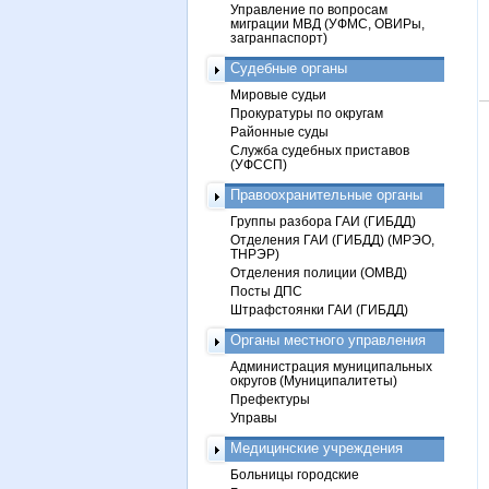
Управление по вопросам
миграции МВД (УФМС, ОВИРы,
загранпаспорт)
Судебные органы
Мировые судьи
Прокуратуры по округам
Районные суды
Служба судебных приставов
(УФССП)
Правоохранительные органы
Группы разбора ГАИ (ГИБДД)
Отделения ГАИ (ГИБДД) (МРЭО,
ТНРЭР)
Отделения полиции (ОМВД)
Посты ДПС
Штрафстоянки ГАИ (ГИБДД)
Органы местного управления
Администрация муниципальных
округов (Муниципалитеты)
Префектуры
Управы
Медицинские учреждения
Больницы городские