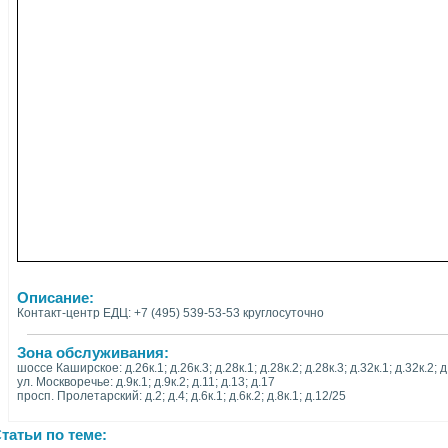
Описание:
Контакт-центр ЕДЦ: +7 (495) 539-53-53 круглосуточно
Зона обслуживания:
шоссе Каширское: д.26к.1; д.26к.3; д.28к.1; д.28к.2; д.28к.3; д.32к.1; д.32к.2; д
ул. Москворечье: д.9к.1; д.9к.2; д.11; д.13; д.17
просп. Пролетарский: д.2; д.4; д.6к.1; д.6к.2; д.8к.1; д.12/25
татьи по теме: