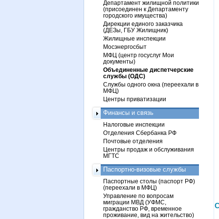
Департамент жилищной политики
(присоединен к Департаменту
городского имущества)
Дирекции единого заказчика
(ДЕЗы, ГБУ Жилищник)
Жилищные инспекции
Мосэнергосбыт
МФЦ (центр госуслуг Мои
документы)
Объединенные диспетчерские
службы (ОДС)
Службы одного окна (переехали в
МФЦ)
Центры приватизации
Финансы и связь
Налоговые инспекции
Отделения Сбербанка РФ
Почтовые отделения
Центры продаж и обслуживания
МГТС
Паспортно-визовые службы
Паспортные столы (паспорт РФ)
(переехали в МФЦ)
Управление по вопросам
миграции МВД (УФМС,
С
гражданство РФ, временное
проживание, вид на жительство)