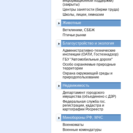
информационной поддержки)
(закрыты)
Центры занятости (биржи труда)
Школы, лицеи, гимназии
Животные
Ветклиники, СББЖ
Птичьи рынки
Благоустройство и экология
Административно-технические
инспекции (ОАТИ, Гостехнадзор)
ГБУ "Автомобильные дороги"
Особо охраняемые природные
территории
Охрана окружающей среды и
природопользование
Недвижимость
Департамент городского
имущества (объединено с ДЗР)
Федеральная служба гос.
регистрации, кадастра и
картографии Росреестр
Минобороны РФ, МЧС
Военкоматы
Военные комендатуры