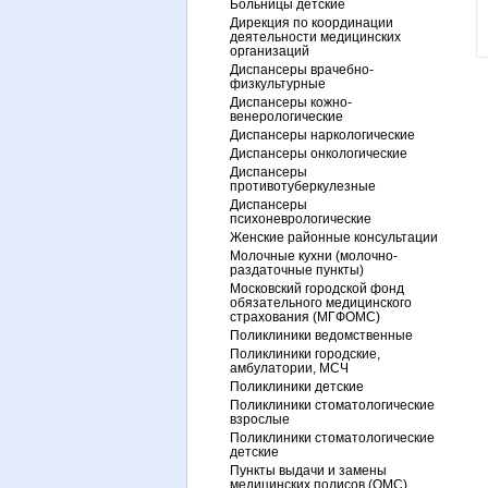
Больницы детские
Дирекция по координации
деятельности медицинских
организаций
Диспансеры врачебно-
физкультурные
Диспансеры кожно-
венерологические
Диспансеры наркологические
Диспансеры онкологические
Диспансеры
противотуберкулезные
Диспансеры
психоневрологические
Женские районные консультации
Молочные кухни (молочно-
раздаточные пункты)
Московский городской фонд
обязательного медицинского
страхования (МГФОМС)
Поликлиники ведомственные
Поликлиники городские,
амбулатории, МСЧ
Поликлиники детские
Поликлиники стоматологические
взрослые
Поликлиники стоматологические
детские
Пункты выдачи и замены
медицинских полисов (ОМС)