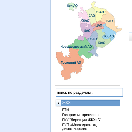
ЖКХ
БТИ
Газпром межрегионгаз
ГКУ "Дирекция ЖКХиБ"
ГУП «Мосводосток»,
диспетчерские