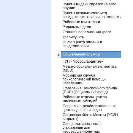
Пункты выдачи справок на авто,
оружие
Пункты независимого мед.
освидетельствования на алкоголь
Районные гематологи
Родильные дома
Станции переливания крови
Травмпункты
ФБУЗ "Центр гигиены и
эпидемиологии"
Социальные службы
ГУП «Моссоцгарантия»
Медико-социальная экспертиза
(МСЭ)
Московская служба
психологической помощи
населению
Отделения Пенсионного фонда
(ПФР) (Социальный фонд)
Районные отделы центра
жилищных субсидий
Социально-реабилитационные
центры для инвалидов
Соцказначейство Москвы (УСЗН
закрыты)
Специализированные
учреждения для
несовершеннолетних