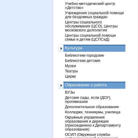
Учебно-методический центр
«Детство»
Учреждения социальной помощи
для бездомных граждан
Центры социального
обслуживания (ЦСО), Центры
московского долголетия
Центры социальной помощи
семье и детям (ЦСПСиД)
Культура
Библиотеки городские
Библиотеки детские
Музеи
Театры
Цирки
Образование и работа
ВУЗы
Детские сады, ясли (ДОУ),
прогимназии
Дополнительное образование
Колледжи, техникумы, училища
Окружные управления
образования и дирекции
(присоединено к Департаменту
образования)
ОСИП (Окружные службы