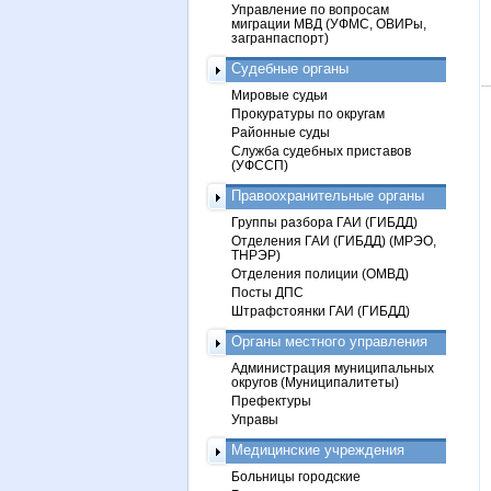
Управление по вопросам
миграции МВД (УФМС, ОВИРы,
загранпаспорт)
Судебные органы
Мировые судьи
Прокуратуры по округам
Районные суды
Служба судебных приставов
(УФССП)
Правоохранительные органы
Группы разбора ГАИ (ГИБДД)
Отделения ГАИ (ГИБДД) (МРЭО,
ТНРЭР)
Отделения полиции (ОМВД)
Посты ДПС
Штрафстоянки ГАИ (ГИБДД)
Органы местного управления
Администрация муниципальных
округов (Муниципалитеты)
Префектуры
Управы
Медицинские учреждения
Больницы городские