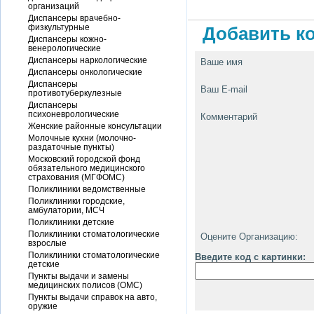
организаций
Диспансеры врачебно-
физкультурные
Добавить ко
Диспансеры кожно-
венерологические
Диспансеры наркологические
Ваше имя
Диспансеры онкологические
Диспансеры
Ваш E-mail
противотуберкулезные
Диспансеры
психоневрологические
Комментарий
Женские районные консультации
Молочные кухни (молочно-
раздаточные пункты)
Московский городской фонд
обязательного медицинского
страхования (МГФОМС)
Поликлиники ведомственные
Поликлиники городские,
амбулатории, МСЧ
Поликлиники детские
Поликлиники стоматологические
Оцените Организацию:
взрослые
Поликлиники стоматологические
Введите код с картинки:
детские
Пункты выдачи и замены
медицинских полисов (ОМС)
Пункты выдачи справок на авто,
оружие