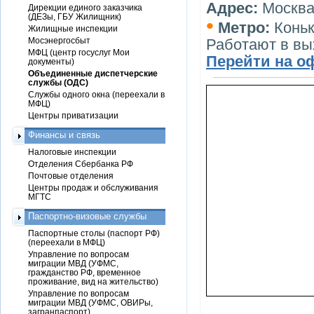
Адрес:
Москва,
Дирекции единого заказчика
(ДЕЗы, ГБУ Жилищник)
•
Метро:
Конь
Жилищные инспекции
Мосэнергосбыт
Работают в в
МФЦ (центр госуслуг Мои
Перейти на о
документы)
Объединенные диспетчерские
службы (ОДС)
Службы одного окна (переехали в
МФЦ)
Центры приватизации
Финансы и связь
Налоговые инспекции
Отделения Сбербанка РФ
Почтовые отделения
Центры продаж и обслуживания
МГТС
Паспортно-визовые службы
Паспортные столы (паспорт РФ)
(переехали в МФЦ)
Управление по вопросам
миграции МВД (УФМС,
гражданство РФ, временное
проживание, вид на жительство)
Управление по вопросам
миграции МВД (УФМС, ОВИРы,
загранпаспорт)