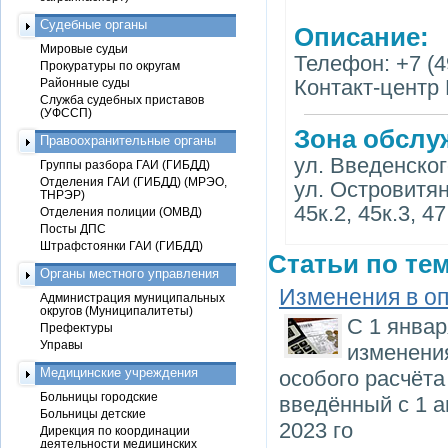
Судебные органы
Описание:
Мировые судьи
Телефон: +7 (4
Прокуратуры по округам
Контакт-центр 
Районные суды
Служба судебных приставов
(УФССП)
Зона обслу
Правоохранительные органы
ул. Введенского
Группы разбора ГАИ (ГИБДД)
Отделения ГАИ (ГИБДД) (МРЭО,
ул. Островитяно
ТНРЭР)
45к.2, 45к.3, 47
Отделения полиции (ОМВД)
Посты ДПС
Штрафстоянки ГАИ (ГИБДД)
Статьи по тем
Органы местного управления
Изменения в оп
Администрация муниципальных
округов (Муниципалитеты)
С 1 янва
Префектуры
Управы
изменения
Медицинские учреждения
особого расчёта
Больницы городские
введённый с 1 а
Больницы детские
2023 го
Дирекция по координации
деятельности медицинских