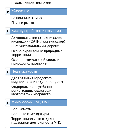
Школы, лицеи, гимназии
Животные
Ветклиники, СББЖ
Птичьи рынки
Благоустройство и экология
Административно-технические
инспекции (ОАТИ, Гостехнадзор)
ГБУ "Автомобильные дороги"
Особо охраняемые природные
территории
Охрана окружающей среды и
природопользование
Недвижимость
Департамент городского
имущества (объединено с ДЗР)
Федеральная служба гос.
регистрации, кадастра и
картографии Росреестр
Минобороны РФ, МЧС
Военкоматы
Военные комендатуры
Территориальные отделы
надзорной деятельности МЧС