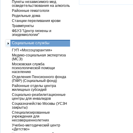
Пункты независимого мед.
освидетельствования на алкоголь
Районные гематологи
Родильные дома
Станции переливания крови
Травмпункты
ФБУЗ "Центр гигиены и
эпидемиологии"
Социальные службы
ГУП «Моссоцгарантия»
Медико-социальная экспертиза
(МСЭ)
Московская служба
психологической помощи
населению
Отделения Пенсионного фонда
(ПФР) (Социальный фонд)
Районные отделы центра
жилищных субсидий
Социально-реабилитационные
центры для инвалидов
Соцказначейство Москвы (УСЗН
закрыты)
Специализированные
учреждения для
несовершеннолетних
Учебно-методический центр
«Детство»