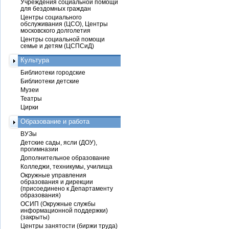
Учреждения социальной помощи
для бездомных граждан
Центры социального
обслуживания (ЦСО), Центры
московского долголетия
Центры социальной помощи
семье и детям (ЦСПСиД)
Культура
Библиотеки городские
Библиотеки детские
Музеи
Театры
Цирки
Образование и работа
ВУЗы
Детские сады, ясли (ДОУ),
прогимназии
Дополнительное образование
Колледжи, техникумы, училища
Окружные управления
образования и дирекции
(присоединено к Департаменту
образования)
ОСИП (Окружные службы
информационной поддержки)
(закрыты)
Центры занятости (биржи труда)