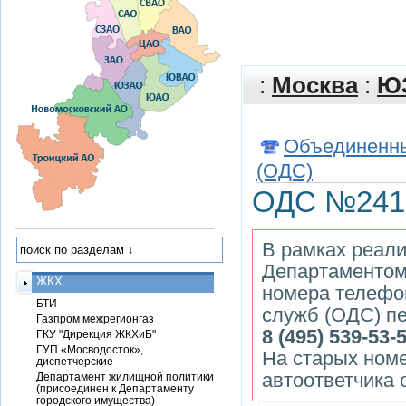
:
Москва
:
Ю
Объединенны
(ОДС)
ОДС №241 
В рамках реали
Департаментом
ЖКХ
номера телефо
БТИ
служб (ОДС) пе
Газпром межрегионгаз
8 (495) 539-53-
ГКУ "Дирекция ЖКХиБ"
ГУП «Мосводосток»,
На старых ном
диспетчерские
автоответчика 
Департамент жилищной политики
(присоединен к Департаменту
городского имущества)