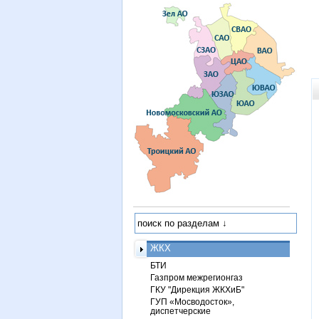
ЖКХ
БТИ
Газпром межрегионгаз
ГКУ "Дирекция ЖКХиБ"
ГУП «Мосводосток»,
диспетчерские