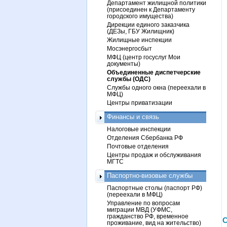
Департамент жилищной политики
(присоединен к Департаменту
городского имущества)
Дирекции единого заказчика
(ДЕЗы, ГБУ Жилищник)
Жилищные инспекции
Мосэнергосбыт
МФЦ (центр госуслуг Мои
документы)
Объединенные диспетчерские
службы (ОДС)
Службы одного окна (переехали в
МФЦ)
Центры приватизации
Финансы и связь
Налоговые инспекции
Отделения Сбербанка РФ
Почтовые отделения
Центры продаж и обслуживания
МГТС
Паспортно-визовые службы
Паспортные столы (паспорт РФ)
(переехали в МФЦ)
Управление по вопросам
миграции МВД (УФМС,
гражданство РФ, временное
С
проживание, вид на жительство)