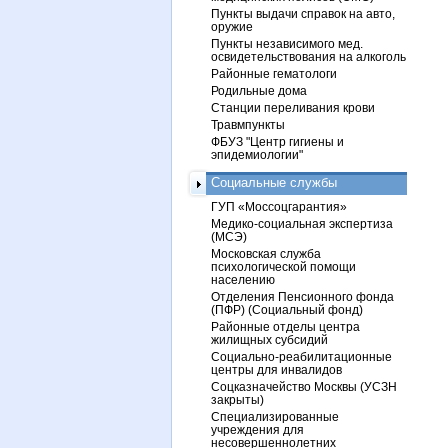
Пункты выдачи справок на авто,
оружие
Пункты независимого мед.
освидетельствования на алкоголь
Районные гематологи
Родильные дома
Станции переливания крови
Травмпункты
ФБУЗ "Центр гигиены и
эпидемиологии"
Социальные службы
ГУП «Моссоцгарантия»
Медико-социальная экспертиза
(МСЭ)
Московская служба
психологической помощи
населению
Отделения Пенсионного фонда
(ПФР) (Социальный фонд)
Районные отделы центра
жилищных субсидий
Социально-реабилитационные
центры для инвалидов
Соцказначейство Москвы (УСЗН
закрыты)
Специализированные
учреждения для
несовершеннолетних