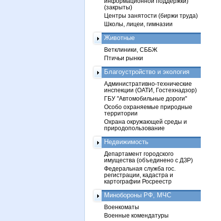
информационной поддержки)
(закрыты)
Центры занятости (биржи труда)
Школы, лицеи, гимназии
Животные
Ветклиники, СББЖ
Птичьи рынки
Благоустройство и экология
Административно-технические
инспекции (ОАТИ, Гостехнадзор)
ГБУ "Автомобильные дороги"
Особо охраняемые природные
территории
Охрана окружающей среды и
природопользование
Недвижимость
Департамент городского
имущества (объединено с ДЗР)
Федеральная служба гос.
регистрации, кадастра и
картографии Росреестр
Минобороны РФ, МЧС
Военкоматы
Военные комендатуры