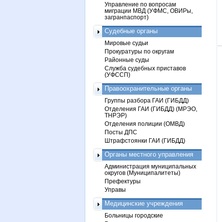
Управление по вопросам
миграции МВД (УФМС, ОВИРы,
загранпаспорт)
Судебные органы
Мировые судьи
Прокуратуры по округам
Районные суды
Служба судебных приставов
(УФССП)
Правоохранительные органы
Группы разбора ГАИ (ГИБДД)
Отделения ГАИ (ГИБДД) (МРЭО,
ТНРЭР)
Отделения полиции (ОМВД)
Посты ДПС
Штрафстоянки ГАИ (ГИБДД)
Органы местного управления
Администрация муниципальных
округов (Муниципалитеты)
Префектуры
Управы
Медицинские учреждения
Больницы городские