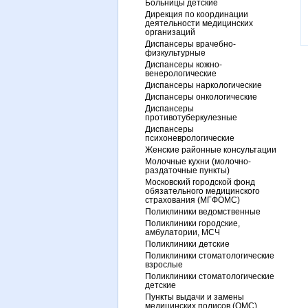
Больницы детские
Дирекция по координации
деятельности медицинских
организаций
Диспансеры врачебно-
физкультурные
Диспансеры кожно-
венерологические
Диспансеры наркологические
Диспансеры онкологические
Диспансеры
противотуберкулезные
Диспансеры
психоневрологические
Женские районные консультации
Молочные кухни (молочно-
раздаточные пункты)
Московский городской фонд
обязательного медицинского
страхования (МГФОМС)
Поликлиники ведомственные
Поликлиники городские,
амбулатории, МСЧ
Поликлиники детские
Поликлиники стоматологические
взрослые
Поликлиники стоматологические
детские
Пункты выдачи и замены
медицинских полисов (ОМС)