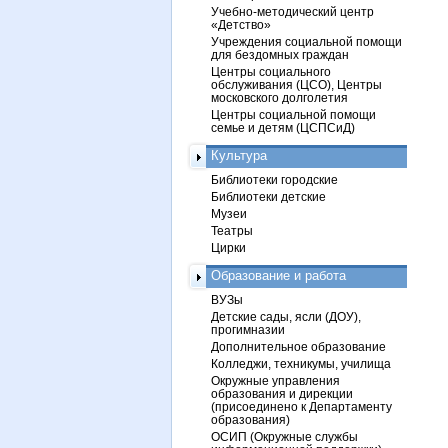
Учебно-методический центр
«Детство»
Учреждения социальной помощи
для бездомных граждан
Центры социального
обслуживания (ЦСО), Центры
московского долголетия
Центры социальной помощи
семье и детям (ЦСПСиД)
Культура
Библиотеки городские
Библиотеки детские
Музеи
Театры
Цирки
Образование и работа
ВУЗы
Детские сады, ясли (ДОУ),
прогимназии
Дополнительное образование
Колледжи, техникумы, училища
Окружные управления
образования и дирекции
(присоединено к Департаменту
образования)
ОСИП (Окружные службы