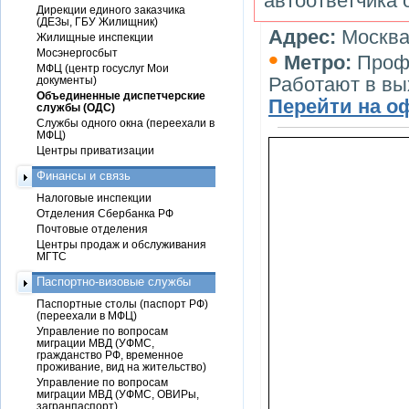
автоответчика 
Дирекции единого заказчика
(ДЕЗы, ГБУ Жилищник)
Адрес:
Москва
Жилищные инспекции
•
Мосэнергосбыт
Метро:
Проф
МФЦ (центр госуслуг Мои
Работают в в
документы)
Объединенные диспетчерские
Перейти на о
службы (ОДС)
Службы одного окна (переехали в
МФЦ)
Центры приватизации
Финансы и связь
Налоговые инспекции
Отделения Сбербанка РФ
Почтовые отделения
Центры продаж и обслуживания
МГТС
Паспортно-визовые службы
Паспортные столы (паспорт РФ)
(переехали в МФЦ)
Управление по вопросам
миграции МВД (УФМС,
гражданство РФ, временное
проживание, вид на жительство)
Управление по вопросам
миграции МВД (УФМС, ОВИРы,
загранпаспорт)