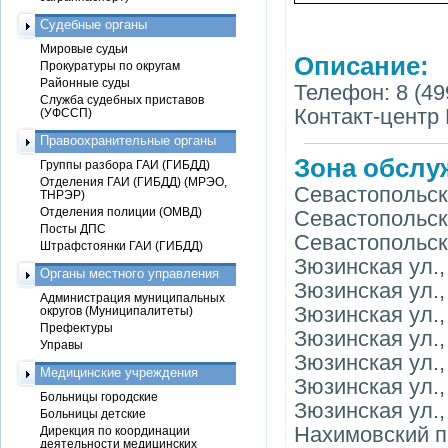
Судебные органы
Мировые судьи
Описание:
Прокуратуры по округам
Районные суды
Телефон: 8 (49
Служба судебных приставов
Контакт-центр 
(УФССП)
Правоохранительные органы
Зона обслу
Группы разбора ГАИ (ГИБДД)
Отделения ГАИ (ГИБДД) (МРЭО,
Севастопольски
ТНРЭР)
Отделения полиции (ОМВД)
Севастопольски
Посты ДПС
Севастопольски
Штрафстоянки ГАИ (ГИБДД)
Зюзинская ул., 
Органы местного управления
Зюзинская ул., 
Администрация муниципальных
Зюзинская ул., 
округов (Муниципалитеты)
Префектуры
Зюзинская ул., 
Управы
Зюзинская ул., 
Медицинские учреждения
Зюзинская ул.,
Больницы городские
Зюзинская ул.,
Больницы детские
Нахимовский пр
Дирекция по координации
деятельности медицинских