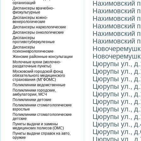
Нахимовский пр
организаций
Диспансеры врачебно-
Нахимовский пр
физкультурные
Нахимовский пр
Диспансеры кожно-
венерологические
Нахимовский пр
Диспансеры наркологические
Нахимовский пр
Диспансеры онкологические
Диспансеры
Нахимовский пр
противотуберкулезные
Новочеремушкин
Диспансеры
психоневрологические
Новочеремушкин
Женские районные консультации
Молочные кухни (молочно-
Цюрупы ул., д.1
раздаточные пункты)
Цюрупы ул., д.1
Московский городской фонд
обязательного медицинского
Цюрупы ул., д.1
страхования (МГФОМС)
Цюрупы ул., д.1
Поликлиники ведомственные
Поликлиники городские,
Цюрупы ул., д.1
амбулатории, МСЧ
Поликлиники детские
Цюрупы ул., д.1
Поликлиники стоматологические
Цюрупы ул., д.
взрослые
Поликлиники стоматологические
Цюрупы ул., д.
детские
Цюрупы ул., д.
Пункты выдачи и замены
медицинских полисов (ОМС)
Цюрупы ул., д.
Пункты выдачи справок на авто,
оружие
Цюрупы ул., д.7