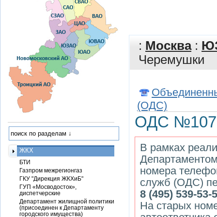
:
Москва
:
Ю
Черемушки
Объединенны
(ОДС)
ОДС №107
В рамках реали
ЖКХ
Департаментом
БТИ
номера телефо
Газпром межрегионгаз
ГКУ "Дирекция ЖКХиБ"
служб (ОДС) пе
ГУП «Мосводосток»,
8 (495) 539-53-
диспетчерские
Департамент жилищной политики
На старых ном
(присоединен к Департаменту
городского имущества)