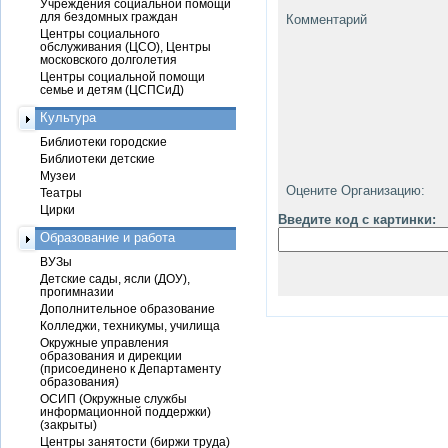
Учреждения социальной помощи
для бездомных граждан
Комментарий
Центры социального
обслуживания (ЦСО), Центры
московского долголетия
Центры социальной помощи
семье и детям (ЦСПСиД)
Культура
Библиотеки городские
Библиотеки детские
Музеи
Оцените Организацию:
Театры
Цирки
Введите код с картинки:
Образование и работа
ВУЗы
Детские сады, ясли (ДОУ),
прогимназии
Дополнительное образование
Колледжи, техникумы, училища
Окружные управления
образования и дирекции
(присоединено к Департаменту
образования)
ОСИП (Окружные службы
информационной поддержки)
(закрыты)
Центры занятости (биржи труда)