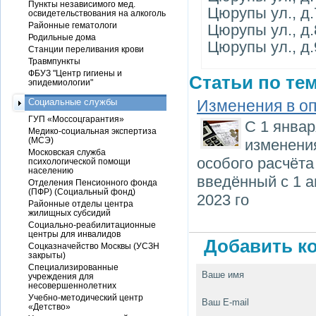
Пункты независимого мед.
Цюрупы ул., д.7
освидетельствования на алкоголь
Районные гематологи
Цюрупы ул., д.8
Родильные дома
Цюрупы ул., д.
Станции переливания крови
Травмпункты
ФБУЗ "Центр гигиены и
Статьи по тем
эпидемиологии"
Социальные службы
Изменения в оп
ГУП «Моссоцгарантия»
С 1 янва
Медико-социальная экспертиза
(МСЭ)
изменения
Московская служба
особого расчёта
психологической помощи
населению
введённый с 1 а
Отделения Пенсионного фонда
(ПФР) (Социальный фонд)
2023 го
Районные отделы центра
жилищных субсидий
Социально-реабилитационные
центры для инвалидов
Добавить ко
Соцказначейство Москвы (УСЗН
закрыты)
Специализированные
Ваше имя
учреждения для
несовершеннолетних
Учебно-методический центр
Ваш E-mail
«Детство»