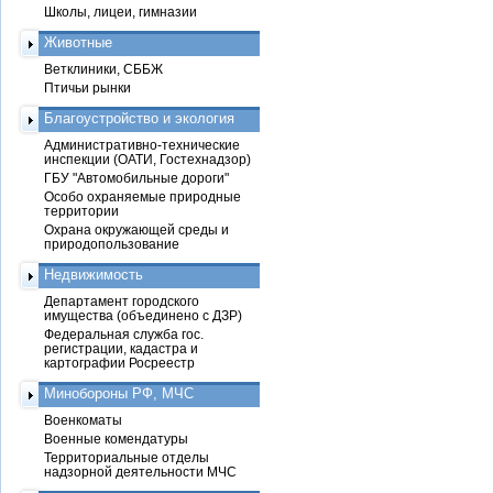
Школы, лицеи, гимназии
Животные
Ветклиники, СББЖ
Птичьи рынки
Благоустройство и экология
Административно-технические
инспекции (ОАТИ, Гостехнадзор)
ГБУ "Автомобильные дороги"
Особо охраняемые природные
территории
Охрана окружающей среды и
природопользование
Недвижимость
Департамент городского
имущества (объединено с ДЗР)
Федеральная служба гос.
регистрации, кадастра и
картографии Росреестр
Минобороны РФ, МЧС
Военкоматы
Военные комендатуры
Территориальные отделы
надзорной деятельности МЧС