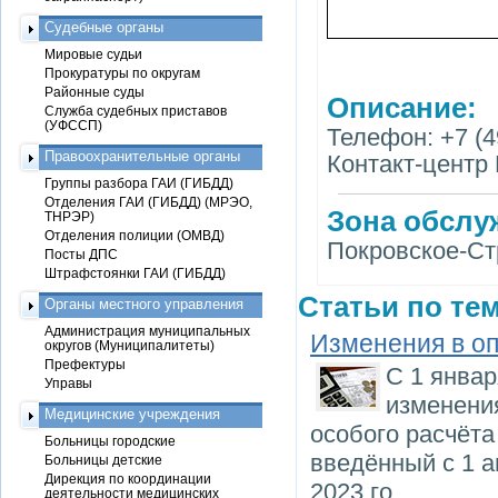
Судебные органы
Мировые судьи
Прокуратуры по округам
Районные суды
Описание:
Служба судебных приставов
(УФССП)
Телефон: +7 (4
Правоохранительные органы
Контакт-центр 
Группы разбора ГАИ (ГИБДД)
Отделения ГАИ (ГИБДД) (МРЭО,
Зона обслу
ТНРЭР)
Отделения полиции (ОМВД)
Покровское-С
Посты ДПС
Штрафстоянки ГАИ (ГИБДД)
Статьи по тем
Органы местного управления
Администрация муниципальных
Изменения в оп
округов (Муниципалитеты)
Префектуры
С 1 янва
Управы
изменения
Медицинские учреждения
особого расчёта
Больницы городские
введённый с 1 а
Больницы детские
Дирекция по координации
2023 го
деятельности медицинских