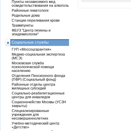
Пункты независимого мед.
освидетельствования на алкоголь
Районные гематологи
Родильные дома
Станции переливания крови
Травмпункты
ФБУЗ "Центр гигиены и
эпидемиологии"
Социальные службы
ГУП «Моссоцгарантия»
Медико-социальная экспертиза
(МСЭ)
Московская служба
психологической помощи
населению
Отделения Пенсионного фонда
(ПФР) (Социальный фонд)
Районные отделы центра
жилищных субсидий
Социально-реабилитационные
центры для инвалидов
Соцказначейство Москвы (УСЗН
закрыты)
Специализированные
учреждения для
несовершеннолетних
Учебно-методический центр
«Детство»