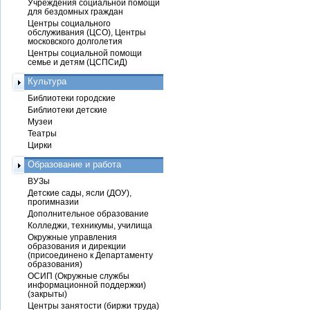
Учреждения социальной помощи
для бездомных граждан
Центры социального
обслуживания (ЦСО), Центры
московского долголетия
Центры социальной помощи
семье и детям (ЦСПСиД)
Культура
Библиотеки городские
Библиотеки детские
Музеи
Театры
Цирки
Образование и работа
ВУЗы
Детские сады, ясли (ДОУ),
прогимназии
Дополнительное образование
Колледжи, техникумы, училища
Окружные управления
образования и дирекции
(присоединено к Департаменту
образования)
ОСИП (Окружные службы
информационной поддержки)
(закрыты)
Центры занятости (биржи труда)