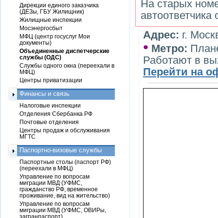
На старых ном
Дирекции единого заказчика
(ДЕЗы, ГБУ Жилищник)
автоответчика 
Жилищные инспекции
Мосэнергосбыт
Адрес:
г. Моск
МФЦ (центр госуслуг Мои
•
документы)
Метро:
План
Объединенные диспетчерские
службы (ОДС)
Работают в в
Службы одного окна (переехали в
Перейти на о
МФЦ)
Центры приватизации
Финансы и связь
Налоговые инспекции
Отделения Сбербанка РФ
Почтовые отделения
Центры продаж и обслуживания
МГТС
Паспортно-визовые службы
Паспортные столы (паспорт РФ)
(переехали в МФЦ)
Управление по вопросам
миграции МВД (УФМС,
гражданство РФ, временное
проживание, вид на жительство)
Управление по вопросам
миграции МВД (УФМС, ОВИРы,
загранпаспорт)