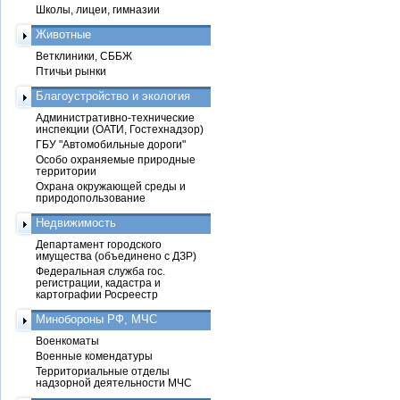
Школы, лицеи, гимназии
Животные
Ветклиники, СББЖ
Птичьи рынки
Благоустройство и экология
Административно-технические
инспекции (ОАТИ, Гостехнадзор)
ГБУ "Автомобильные дороги"
Особо охраняемые природные
территории
Охрана окружающей среды и
природопользование
Недвижимость
Департамент городского
имущества (объединено с ДЗР)
Федеральная служба гос.
регистрации, кадастра и
картографии Росреестр
Минобороны РФ, МЧС
Военкоматы
Военные комендатуры
Территориальные отделы
надзорной деятельности МЧС