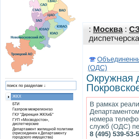
:
Москва
:
С
диспетчерск
Объединенны
(ОДС)
Окружная 
Покровско
ЖКХ
В рамках реали
БТИ
Газпром межрегионгаз
Департаментом
ГКУ "Дирекция ЖКХиБ"
номера телефо
ГУП «Мосводосток»,
диспетчерские
служб (ОДС) пе
Департамент жилищной политики
8 (495) 539-53-
(присоединен к Департаменту
городского имущества)