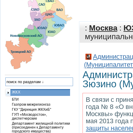
:
Москва
:
Ю
муниципально
Администрац
(Муниципалитет
Администр
Зюзино (М
ЖКХ
В связи с прин
БТИ
Газпром межрегионгаз
года № 8 «О вн
ГКУ "Дирекция ЖКХиБ"
Москвы» функци
ГУП «Мосводосток»,
диспетчерские
мая 2013 года
Департамент жилищной политики
защиты населе
(присоединен к Департаменту
городского имущества)