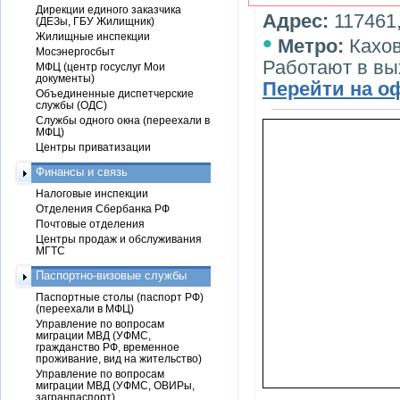
Дирекции единого заказчика
Адрес:
117461,
(ДЕЗы, ГБУ Жилищник)
•
Жилищные инспекции
Метро:
Кахо
Мосэнергосбыт
Работают в вы
МФЦ (центр госуслуг Мои
документы)
Перейти на о
Объединенные диспетчерские
службы (ОДС)
Службы одного окна (переехали в
МФЦ)
Центры приватизации
Финансы и связь
Налоговые инспекции
Отделения Сбербанка РФ
Почтовые отделения
Центры продаж и обслуживания
МГТС
Паспортно-визовые службы
Паспортные столы (паспорт РФ)
(переехали в МФЦ)
Управление по вопросам
миграции МВД (УФМС,
гражданство РФ, временное
проживание, вид на жительство)
Управление по вопросам
миграции МВД (УФМС, ОВИРы,
загранпаспорт)