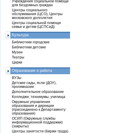
Учреждения социальной помощи
для бездомных граждан
Центры социального
обслуживания (ЦСО), Центры
московского долголетия
Центры социальной помощи
семье и детям (ЦСПСиД)
Культура
Библиотеки городские
Библиотеки детские
Музеи
Театры
Цирки
Образование и работа
ВУЗы
Детские сады, ясли (ДОУ),
прогимназии
Дополнительное образование
Колледжи, техникумы, училища
Окружные управления
образования и дирекции
(присоединено к Департаменту
образования)
ОСИП (Окружные службы
информационной поддержки)
(закрыты)
Центры занятости (биржи труда)