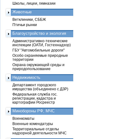
Школы, лицеи, гимназии
Животные
Ветклиники, СББЖ
Птичьи рынки
Благоустройство и экология
Административно-технические
инспекции (ОАТИ, Гостехнадзор)
ГБУ "Автомобильные дороги"
Особо охраняемые природные
территории
Охрана окружающей среды и
природопользование
Недвижимость
Департамент городского
имущества (объединено с ДЗР)
Федеральная служба гос.
регистрации, кадастра и
картографии Росреестр
Минобороны РФ, МЧС
Военкоматы
Военные комендатуры
Территориальные отделы
надзорной деятельности МЧС