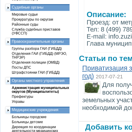
Судебные органы
Описание:
Мировые судьи
Прокуратуры по округам
Проезд: от ме
Районные суды
Тел: 8 (499) 78
Служба судебных приставов
(УФССП)
E-mail: info.zu
Правоохранительные органы
Глава муницип
Группы разбора ГАИ (ГИБДД)
Отделения ГАИ (ГИБДД) (МРЭО,
Статьи по тем
ТНРЭР)
Отделения полиции (ОМВД)
Приватизация з
Посты ДПС
Штрафстоянки ГАИ (ГИБДД)
год)
2017-07-21
Органы местного управления
Для полу
Администрация муниципальных
воспольз
округов (Муниципалитеты)
Префектуры
земельных участ
Управы
необходимой до
Медицинские учреждения
Больницы городские
Больницы детские
Добавить ко
Дирекция по координации
деятельности медицинских