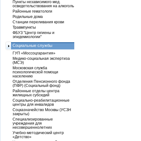
Пункты независимого мед.
освидетельствования на алкоголь
Районные гематологи
Родильные дома
Станции переливания крови
Травмпункты
ФБУЗ "Центр гигиены и
эпидемиологии"
Социальные службы
ГУП «Моссоцгарантия»
Медико-социальная экспертиза
(МСЭ)
Московская служба
психологической помощи
населению
Отделения Пенсионного фонда
(ПФР) (Социальный фонд)
Районные отделы центра
жилищных субсидий
Социально-реабилитационные
центры для инвалидов
Соцказначейство Москвы (УСЗН
закрыты)
Специализированные
учреждения для
несовершеннолетних
Учебно-методический центр
«Детство»