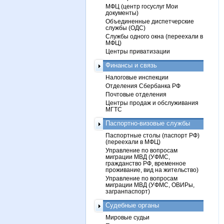
МФЦ (центр госуслуг Мои
документы)
Объединенные диспетчерские
службы (ОДС)
Службы одного окна (переехали в
МФЦ)
Центры приватизации
Финансы и связь
Налоговые инспекции
Отделения Сбербанка РФ
Почтовые отделения
Центры продаж и обслуживания
МГТС
Паспортно-визовые службы
Паспортные столы (паспорт РФ)
(переехали в МФЦ)
Управление по вопросам
миграции МВД (УФМС,
гражданство РФ, временное
проживание, вид на жительство)
Управление по вопросам
миграции МВД (УФМС, ОВИРы,
загранпаспорт)
Судебные органы
Мировые судьи