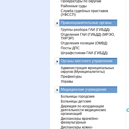
Прокуратуры по округам
Районные суды
Служба судебных приставов
(УФССП)
Правоохранительные органы
Группы разбора ГАИ (ГИБДД)
Отделения ГАИ (ГИБДД) (МРЭО,
ТНРЭР)
Отделения полиции (ОМВД)
Посты ДПС
Штрафстоянки ГАИ (ГИБДД)
Органы местного управления
Администрация муниципальных
округов (Муниципалитеты)
Префектуры
Управы
Медицинские учреждения
Больницы городские
Больницы детские
Дирекция по координации
деятельности медицинских
С
организаций
Диспансеры врачебно-
физкультурные
Диспансеры кожно-