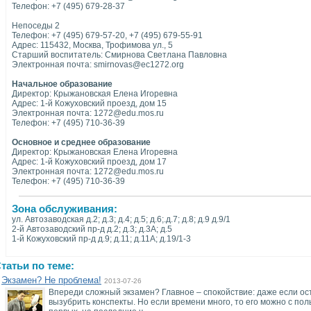
Телефон: +7 (495) 679-28-37
Непоседы 2
Телефон: +7 (495) 679-57-20, +7 (495) 679-55-91
Адрес: 115432, Москва, Трофимова ул., 5
Старший воспитатель: Смирнова Светлана Павловна
Электронная почта: smirnovas@ec1272.org
Начальное образование
Директор: Крыжановская Елена Игоревна
Адрес: 1-й Кожуховский проезд, дом 15
Электронная почта: 1272@edu.mos.ru
Телефон: +7 (495) 710-36-39
Основное и среднее образование
Директор: Крыжановская Елена Игоревна
Адрес: 1-й Кожуховский проезд, дом 17
Электронная почта: 1272@edu.mos.ru
Телефон: +7 (495) 710-36-39
Зона обслуживания:
ул. Автозаводская д.2; д.3; д.4; д.5; д.6;.д.7; д.8; д.9 д.9/1
2-й Автозаводский пр-д д.2; д.3; д.3А; д.5
1-й Кожуховский пр-д д.9; д.11; д.11А; д.19/1-3
татьи по теме:
Экзамен? Не проблема!
2013-07-26
Впереди сложный экзамен? Главное – спокойствие: даже если ост
вызубрить конспекты. Но если времени много, то его можно с пол