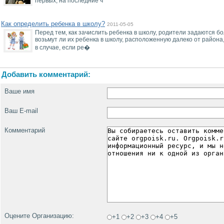
первых, на последние ч
Как определить ребенка в школу?
2011-05-05
Перед тем, как зачислить ребенка в школу, родители задаются 
возьмут ли их ребенка в школу, расположенную далеко от района
в случае, если ре�
Добавить комментарий:
Ваше имя
Ваш E-mail
Комментарий
Оцените Организацию:
+1
+2
+3
+4
+5