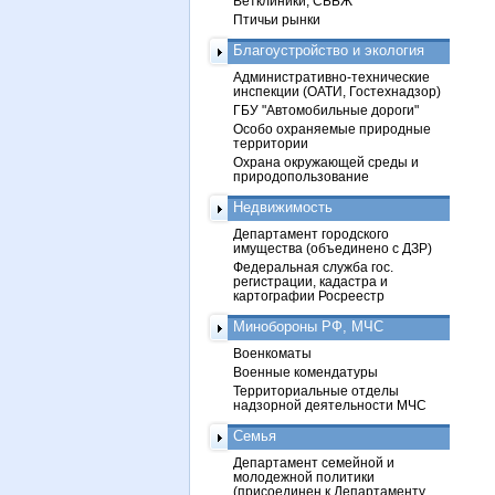
Ветклиники, СББЖ
Птичьи рынки
Благоустройство и экология
Административно-технические
инспекции (ОАТИ, Гостехнадзор)
ГБУ "Автомобильные дороги"
Особо охраняемые природные
территории
Охрана окружающей среды и
природопользование
Недвижимость
Департамент городского
имущества (объединено с ДЗР)
Федеральная служба гос.
регистрации, кадастра и
картографии Росреестр
Минобороны РФ, МЧС
Военкоматы
Военные комендатуры
Территориальные отделы
надзорной деятельности МЧС
Семья
Департамент семейной и
молодежной политики
(присоединен к Департаменту