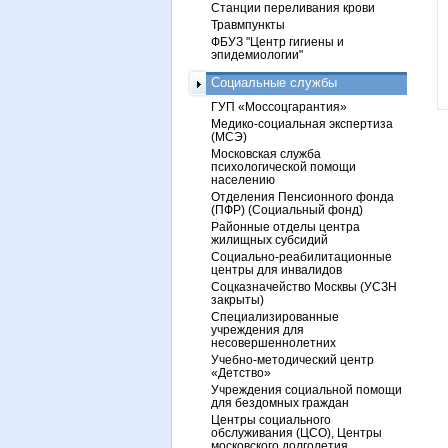
Станции переливания крови
Травмпункты
ФБУЗ "Центр гигиены и
эпидемиологии"
Социальные службы
ГУП «Моссоцгарантия»
Медико-социальная экспертиза
(МСЭ)
Московская служба
психологической помощи
населению
Отделения Пенсионного фонда
(ПФР) (Социальный фонд)
Районные отделы центра
жилищных субсидий
Социально-реабилитационные
центры для инвалидов
Соцказначейство Москвы (УСЗН
закрыты)
Специализированные
учреждения для
несовершеннолетних
Учебно-методический центр
«Детство»
Учреждения социальной помощи
для бездомных граждан
Центры социального
обслуживания (ЦСО), Центры
московского долголетия