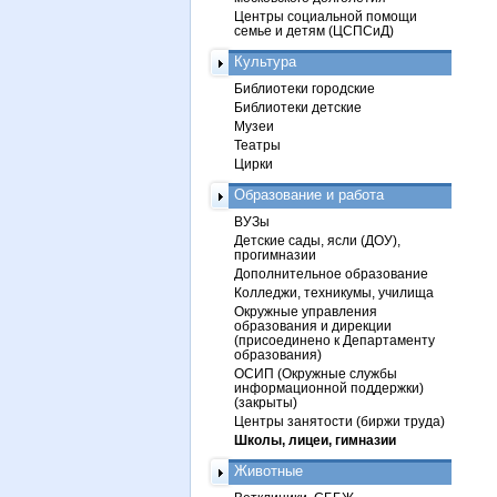
Центры социальной помощи
семье и детям (ЦСПСиД)
Культура
Библиотеки городские
Библиотеки детские
Музеи
Театры
Цирки
Образование и работа
ВУЗы
Детские сады, ясли (ДОУ),
прогимназии
Дополнительное образование
Колледжи, техникумы, училища
Окружные управления
образования и дирекции
(присоединено к Департаменту
образования)
ОСИП (Окружные службы
информационной поддержки)
(закрыты)
Центры занятости (биржи труда)
Школы, лицеи, гимназии
Животные