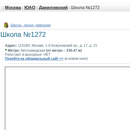
:
Москва
:
ЮАО
:
Даниловский
: Школа №1272
Школы, лицеи, гимназии
Школа №1272
Адрес:
115280, Москва, 1-й Кожуховский пр., д. 17, д. 15
•
Метро:
Автозаводская
(от метро ~ 330.47 м)
Работают в выходные: НЕТ
Перейти на официальный сайт >>
(в новом окне)