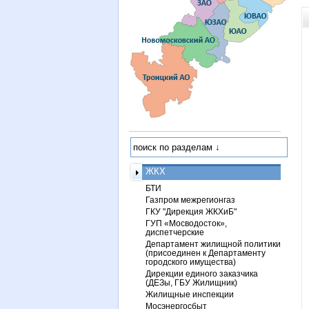
ЖКХ
БТИ
Газпром межрегионгаз
ГКУ "Дирекция ЖКХиБ"
ГУП «Мосводосток»,
диспетчерские
Департамент жилищной политики
(присоединен к Департаменту
городского имущества)
Дирекции единого заказчика
(ДЕЗы, ГБУ Жилищник)
Жилищные инспекции
Мосэнергосбыт