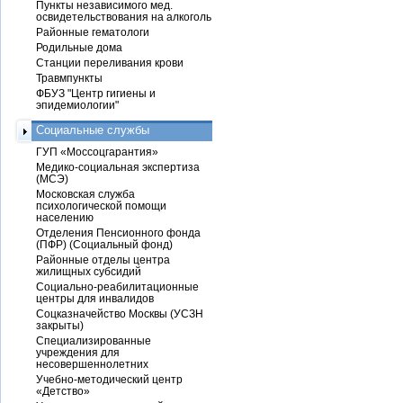
Пункты независимого мед.
освидетельствования на алкоголь
Районные гематологи
Родильные дома
Станции переливания крови
Травмпункты
ФБУЗ "Центр гигиены и
эпидемиологии"
Социальные службы
ГУП «Моссоцгарантия»
Медико-социальная экспертиза
(МСЭ)
Московская служба
психологической помощи
населению
Отделения Пенсионного фонда
(ПФР) (Социальный фонд)
Районные отделы центра
жилищных субсидий
Социально-реабилитационные
центры для инвалидов
Соцказначейство Москвы (УСЗН
закрыты)
Специализированные
учреждения для
несовершеннолетних
Учебно-методический центр
«Детство»