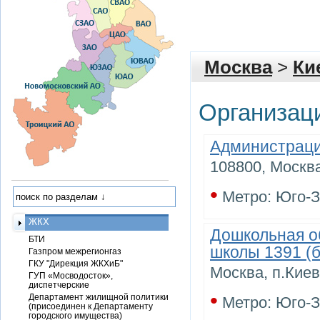
Москва
>
Ки
Организац
Администраци
108800, Москва
•
Метро: Юго-
ЖКХ
Дошкольная о
БТИ
школы 1391 (
Газпром межрегионгаз
ГКУ "Дирекция ЖКХиБ"
Москва, п.Киев
ГУП «Мосводосток»,
диспетчерские
•
Департамент жилищной политики
Метро: Юго-
(присоединен к Департаменту
городского имущества)