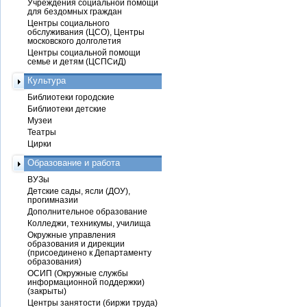
Учреждения социальной помощи
для бездомных граждан
Центры социального
обслуживания (ЦСО), Центры
московского долголетия
Центры социальной помощи
семье и детям (ЦСПСиД)
Культура
Библиотеки городские
Библиотеки детские
Музеи
Театры
Цирки
Образование и работа
ВУЗы
Детские сады, ясли (ДОУ),
прогимназии
Дополнительное образование
Колледжи, техникумы, училища
Окружные управления
образования и дирекции
(присоединено к Департаменту
образования)
ОСИП (Окружные службы
информационной поддержки)
(закрыты)
Центры занятости (биржи труда)