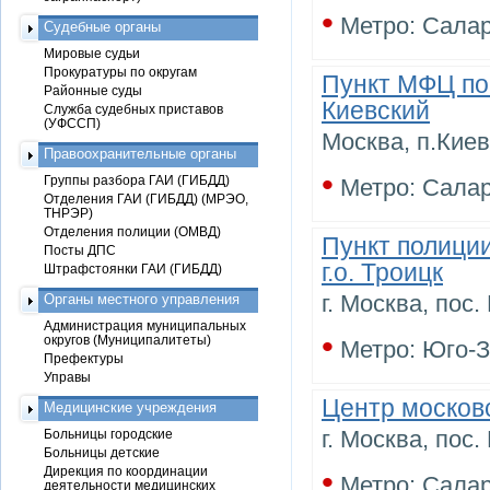
•
Метро: Сала
Судебные органы
Мировые судьи
Прокуратуры по округам
Пункт МФЦ по
Районные суды
Киевский
Служба судебных приставов
(УФССП)
Москва, п.Киев
Правоохранительные органы
•
Группы разбора ГАИ (ГИБДД)
Метро: Сала
Отделения ГАИ (ГИБДД) (МРЭО,
ТНРЭР)
Отделения полиции (ОМВД)
Пункт полици
Посты ДПС
г.о. Троицк
Штрафстоянки ГАИ (ГИБДД)
г. Москва, пос.
Органы местного управления
Администрация муниципальных
•
округов (Муниципалитеты)
Метро: Юго-
Префектуры
Управы
Центр московс
Медицинские учреждения
г. Москва, пос.
Больницы городские
Больницы детские
•
Дирекция по координации
Метро: Сала
деятельности медицинских