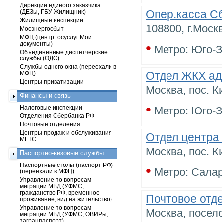
Дирекции единого заказчика
Опер.касса С
(ДЕЗы, ГБУ Жилищник)
Жилищные инспекции
108800, г.Моск
Мосэнергосбыт
МФЦ (центр госуслуг Мои
•
документы)
Метро: Юго-
Объединенные диспетчерские
службы (ОДС)
Службы одного окна (переехали в
Отдел ЖКХ а
МФЦ)
Центры приватизации
Москва, пос. К
Финансы и связь
•
Налоговые инспекции
Метро: Юго-
Отделения Сбербанка РФ
Почтовые отделения
Центры продаж и обслуживания
Отдел центра
МГТС
Москва, пос. К
Паспортно-визовые службы
Паспортные столы (паспорт РФ)
•
Метро: Сала
(переехали в МФЦ)
Управление по вопросам
миграции МВД (УФМС,
гражданство РФ, временное
Почтовое отд
проживание, вид на жительство)
Управление по вопросам
Москва, посело
миграции МВД (УФМС, ОВИРы,
загранпаспорт)