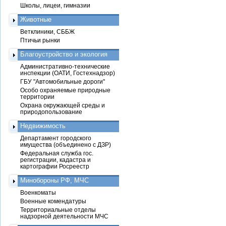
Школы, лицеи, гимназии
Животные
Ветклиники, СББЖ
Птичьи рынки
Благоустройство и экология
Административно-технические
инспекции (ОАТИ, Гостехнадзор)
ГБУ "Автомобильные дороги"
Особо охраняемые природные
территории
Охрана окружающей среды и
природопользование
Недвижимость
Департамент городского
имущества (объединено с ДЗР)
Федеральная служба гос.
регистрации, кадастра и
картографии Росреестр
Минобороны РФ, МЧС
Военкоматы
Военные комендатуры
Территориальные отделы
надзорной деятельности МЧС