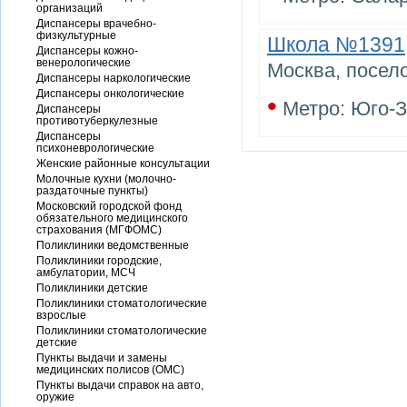
организаций
Диспансеры врачебно-
физкультурные
Школа №1391
Диспансеры кожно-
венерологические
Москва, посело
Диспансеры наркологические
Диспансеры онкологические
•
Метро: Юго-
Диспансеры
противотуберкулезные
Диспансеры
психоневрологические
Женские районные консультации
Молочные кухни (молочно-
раздаточные пункты)
Московский городской фонд
обязательного медицинского
страхования (МГФОМС)
Поликлиники ведомственные
Поликлиники городские,
амбулатории, МСЧ
Поликлиники детские
Поликлиники стоматологические
взрослые
Поликлиники стоматологические
детские
Пункты выдачи и замены
медицинских полисов (ОМС)
Пункты выдачи справок на авто,
оружие