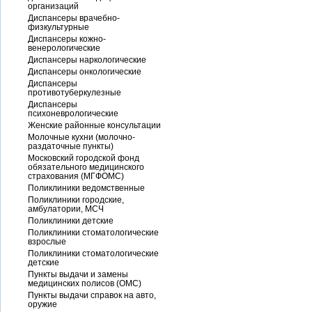
организаций
Диспансеры врачебно-
физкультурные
Диспансеры кожно-
венерологические
Диспансеры наркологические
Диспансеры онкологические
Диспансеры
противотуберкулезные
Диспансеры
психоневрологические
Женские районные консультации
Молочные кухни (молочно-
раздаточные пункты)
Московский городской фонд
обязательного медицинского
страхования (МГФОМС)
Поликлиники ведомственные
Поликлиники городские,
амбулатории, МСЧ
Поликлиники детские
Поликлиники стоматологические
взрослые
Поликлиники стоматологические
детские
Пункты выдачи и замены
медицинских полисов (ОМС)
Пункты выдачи справок на авто,
оружие