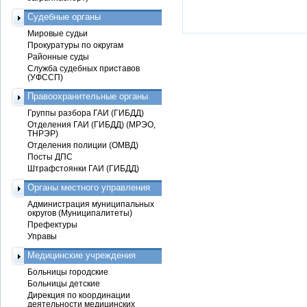
Судебные органы
Мировые судьи
Прокуратуры по округам
Районные суды
Служба судебных приставов
(УФССП)
Правоохранительные органы
Группы разбора ГАИ (ГИБДД)
Отделения ГАИ (ГИБДД) (МРЭО,
ТНРЭР)
Отделения полиции (ОМВД)
Посты ДПС
Штрафстоянки ГАИ (ГИБДД)
Органы местного управления
Администрация муниципальных
округов (Муниципалитеты)
Префектуры
Управы
Медицинские учреждения
Больницы городские
Больницы детские
Дирекция по координации
деятельности медицинских