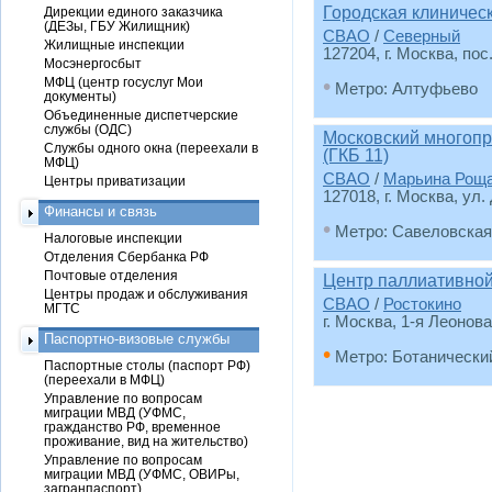
Городская клиниче
Дирекции единого заказчика
(ДЕЗы, ГБУ Жилищник)
СВАО
/
Северный
Жилищные инспекции
127204, г. Москва, пос
Мосэнергосбыт
•
МФЦ (центр госуслуг Мои
Метро: Алтуфьево
документы)
Объединенные диспетчерские
службы (ОДС)
Московский многоп
Службы одного окна (переехали в
(ГКБ 11)
МФЦ)
СВАО
/
Марьина Рощ
Центры приватизации
127018, г. Москва, ул.
Финансы и связь
•
Метро: Савеловская
Налоговые инспекции
Отделения Сбербанка РФ
Почтовые отделения
Центр паллиативно
Центры продаж и обслуживания
СВАО
/
Ростокино
МГТС
г. Москва, 1-я Леонов
Паспортно-визовые службы
•
Метро: Ботанически
Паспортные столы (паспорт РФ)
(переехали в МФЦ)
Управление по вопросам
миграции МВД (УФМС,
гражданство РФ, временное
проживание, вид на жительство)
Управление по вопросам
миграции МВД (УФМС, ОВИРы,
загранпаспорт)