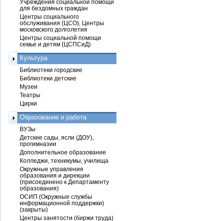
Учреждения социальной помощи
для бездомных граждан
Центры социального
обслуживания (ЦСО), Центры
московского долголетия
Центры социальной помощи
семье и детям (ЦСПСиД)
Культура
Библиотеки городские
Библиотеки детские
Музеи
Театры
Цирки
Образование и работа
ВУЗы
Детские сады, ясли (ДОУ),
прогимназии
Дополнительное образование
Колледжи, техникумы, училища
Окружные управления
образования и дирекции
(присоединено к Департаменту
образования)
ОСИП (Окружные службы
информационной поддержки)
(закрыты)
Центры занятости (биржи труда)