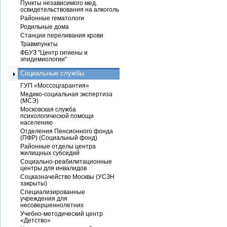
Пункты независимого мед.
освидетельствования на алкоголь
Районные гематологи
Родильные дома
Станции переливания крови
Травмпункты
ФБУЗ "Центр гигиены и
эпидемиологии"
Социальные службы
ГУП «Моссоцгарантия»
Медико-социальная экспертиза
(МСЭ)
Московская служба
психологической помощи
населению
Отделения Пенсионного фонда
(ПФР) (Социальный фонд)
Районные отделы центра
жилищных субсидий
Социально-реабилитационные
центры для инвалидов
Соцказначейство Москвы (УСЗН
закрыты)
Специализированные
учреждения для
несовершеннолетних
Учебно-методический центр
«Детство»