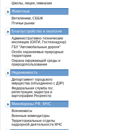
Школы, лицеи, гимназии
Животные
Ветклиники, СББЖ
Птичьи рынки
Благоустройство и экология
Административно-технические
инспекции (ОАТИ, Гостехнадзор)
ГБУ "Автомобильные дороги"
Особо охраняемые природные
территории
Охрана окружающей среды и
природопользование
Недвижимость
Департамент городского
имущества (объединено с ДЗР)
Федеральная служба гос.
регистрации, кадастра и
картографии Росреестр
Минобороны РФ, МЧС
Военкоматы
Военные комендатуры
Территориальные отделы
надзорной деятельности МЧС