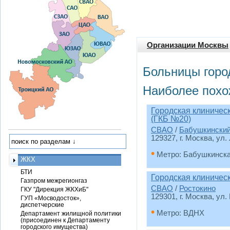
Организации Москвы
Больницы горо
Наиболее похо
Городская клиничес
(ГКБ №20)
СВАО
/
Бабушкински
129327, г. Москва, ул.
•
Метро: Бабушкинск
ЖКХ
БТИ
Городская клиничес
Газпром межрегионгаз
СВАО
/
Ростокино
ГКУ "Дирекция ЖКХиБ"
129301, г. Москва, ул.
ГУП «Мосводосток»,
диспетчерские
•
Метро: ВДНХ
Департамент жилищной политики
(присоединен к Департаменту
городского имущества)