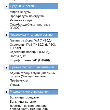
Судебные органы
Мировые судьи
Прокуратуры по округам
Районные суды
Служба судебных приставов
(УФССП)
Правоохранительные органы
Группы разбора ГАИ (ГИБДД)
Отделения ГАИ (ГИБДД) (МРЭО,
ТНРЭР)
Отделения полиции (ОМВД)
Посты ДПС
Штрафстоянки ГАИ (ГИБДД)
Органы местного управления
Администрация муниципальных
округов (Муниципалитеты)
Префектуры
Управы
Медицинские учреждения
Больницы городские
Больницы детские
Дирекция по координации
деятельности медицинских