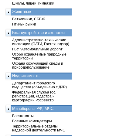
Школы, лицеи, гимназии
Животные
Ветклиники, СББЖ
Птичьи рынки
Благоустройство и экология
Административно-технические
инспекции (ОАТИ, Гостехнадзор)
ГБУ "Автомобильные дороги"
Особо охраняемые природные
территории
Охрана окружающей среды и
природопользование
Недвижимость
Департамент городского
имущества (объединено с ДЗР)
Федеральная служба гос.
регистрации, кадастра и
картографии Росреестр
Минобороны РФ, МЧС
Военкоматы
Военные комендатуры
Территориальные отделы
надзорной деятельности МЧС