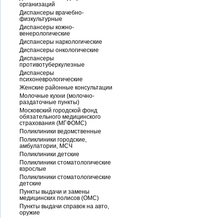
организаций
Диспансеры врачебно-
физкультурные
Диспансеры кожно-
венерологические
Диспансеры наркологические
Диспансеры онкологические
Диспансеры
противотуберкулезные
Диспансеры
психоневрологические
Женские районные консультации
Молочные кухни (молочно-
раздаточные пункты)
Московский городской фонд
обязательного медицинского
страхования (МГФОМС)
Поликлиники ведомственные
Поликлиники городские,
амбулатории, МСЧ
Поликлиники детские
Поликлиники стоматологические
взрослые
Поликлиники стоматологические
детские
Пункты выдачи и замены
медицинских полисов (ОМС)
Пункты выдачи справок на авто,
оружие