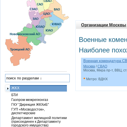
Организации Москвы
Военные комен
Наиболее похо
Военная комендатура С
Москва
/
СВАО
Москва, Мира пр-т, ВВЦ, с
•
Метро: ВДНХ
ЖКХ
БТИ
Газпром межрегионгаз
ГКУ "Дирекция ЖКХиБ"
ГУП «Мосводосток»,
диспетчерские
Департамент жилищной политики
(присоединен к Департаменту
городского имущества)