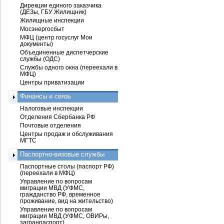
Дирекции единого заказчика
(ДЕЗы, ГБУ Жилищник)
Жилищные инспекции
Мосэнергосбыт
МФЦ (центр госуслуг Мои
документы)
Объединенные диспетчерские
службы (ОДС)
Службы одного окна (переехали в
МФЦ)
Центры приватизации
Финансы и связь
Налоговые инспекции
Отделения Сбербанка РФ
Почтовые отделения
Центры продаж и обслуживания
МГТС
Паспортно-визовые службы
Паспортные столы (паспорт РФ)
(переехали в МФЦ)
Управление по вопросам
миграции МВД (УФМС,
гражданство РФ, временное
проживание, вид на жительство)
Управление по вопросам
миграции МВД (УФМС, ОВИРы,
загранпаспорт)