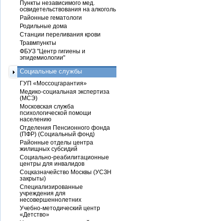
Пункты независимого мед.
освидетельствования на алкоголь
Районные гематологи
Родильные дома
Станции переливания крови
Травмпункты
ФБУЗ "Центр гигиены и
эпидемиологии"
Социальные службы
ГУП «Моссоцгарантия»
Медико-социальная экспертиза
(МСЭ)
Московская служба
психологической помощи
населению
Отделения Пенсионного фонда
(ПФР) (Социальный фонд)
Районные отделы центра
жилищных субсидий
Социально-реабилитационные
центры для инвалидов
Соцказначейство Москвы (УСЗН
закрыты)
Специализированные
учреждения для
несовершеннолетних
Учебно-методический центр
«Детство»