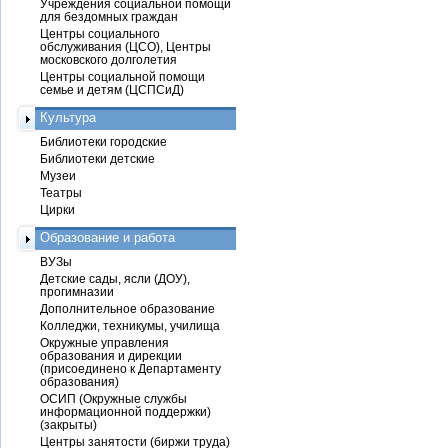
Учреждения социальной помощи
для бездомных граждан
Центры социального
обслуживания (ЦСО), Центры
московского долголетия
Центры социальной помощи
семье и детям (ЦСПСиД)
Культура
Библиотеки городские
Библиотеки детские
Музеи
Театры
Цирки
Образование и работа
ВУЗы
Детские сады, ясли (ДОУ),
прогимназии
Дополнительное образование
Колледжи, техникумы, училища
Окружные управления
образования и дирекции
(присоединено к Департаменту
образования)
ОСИП (Окружные службы
информационной поддержки)
(закрыты)
Центры занятости (биржи труда)