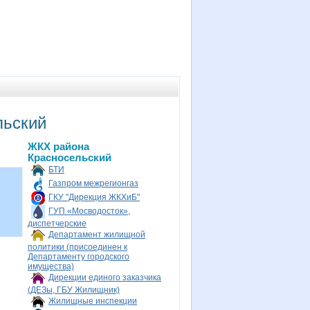
льский
ЖКХ района
Красносельский
БТИ
Газпром межрегионгаз
ГКУ "Дирекция ЖКХиБ"
ГУП «Мосводосток»,
диспетчерские
Департамент жилищной
политики (присоединен к
Департаменту городского
имущества)
Дирекции единого заказчика
(ДЕЗы, ГБУ Жилищник)
Жилищные инспекции