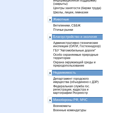
информационной поддержки)
(закрыты)
Центры занятости (биржи труда)
Школы, лицеи, гимназии
Животные
Ветклиники, СББЖ
Птичьи рынки
Благоустройство и экология
Административно-технические
инспекции (ОАТИ, Гостехнадзор)
ГБУ "Автомобильные дороги"
Особо охраняемые природные
территории
Охрана окружающей среды и
природопользование
Недвижимость
Департамент городского
имущества (объединено с ДЗР)
Федеральная служба гос.
регистрации, кадастра и
картографии Росреестр
Минобороны РФ, МЧС
Военкоматы
Военные комендатуры