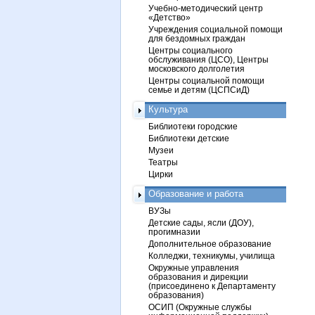
Учебно-методический центр
«Детство»
Учреждения социальной помощи
для бездомных граждан
Центры социального
обслуживания (ЦСО), Центры
московского долголетия
Центры социальной помощи
семье и детям (ЦСПСиД)
Культура
Библиотеки городские
Библиотеки детские
Музеи
Театры
Цирки
Образование и работа
ВУЗы
Детские сады, ясли (ДОУ),
прогимназии
Дополнительное образование
Колледжи, техникумы, училища
Окружные управления
образования и дирекции
(присоединено к Департаменту
образования)
ОСИП (Окружные службы