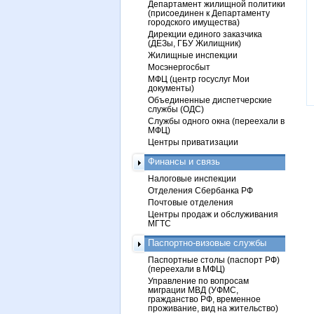
Департамент жилищной политики
(присоединен к Департаменту
городского имущества)
Дирекции единого заказчика
(ДЕЗы, ГБУ Жилищник)
Жилищные инспекции
Мосэнергосбыт
МФЦ (центр госуслуг Мои
документы)
Объединенные диспетчерские
службы (ОДС)
Службы одного окна (переехали в
МФЦ)
Центры приватизации
Финансы и связь
Налоговые инспекции
Отделения Сбербанка РФ
Почтовые отделения
Центры продаж и обслуживания
МГТС
Паспортно-визовые службы
Паспортные столы (паспорт РФ)
(переехали в МФЦ)
Управление по вопросам
миграции МВД (УФМС,
гражданство РФ, временное
проживание, вид на жительство)