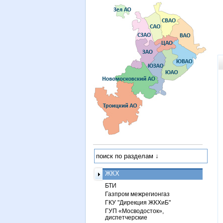
ЖКХ
БТИ
Газпром межрегионгаз
ГКУ "Дирекция ЖКХиБ"
ГУП «Мосводосток»,
диспетчерские