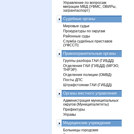
Управление по вопросам
миграции МВД (УФМС, ОВИРы,
загранпаспорт)
Судебные органы
Мировые судьи
Прокуратуры по округам
Районные суды
Служба судебных приставов
(УФССП)
Правоохранительные органы
Группы разбора ГАИ (ГИБДД)
Отделения ГАИ (ГИБДД) (МРЭО,
ТНРЭР)
Отделения полиции (ОМВД)
Посты ДПС
Штрафстоянки ГАИ (ГИБДД)
Органы местного управления
Администрация муниципальных
округов (Муниципалитеты)
Префектуры
Управы
Медицинские учреждения
Больницы городские