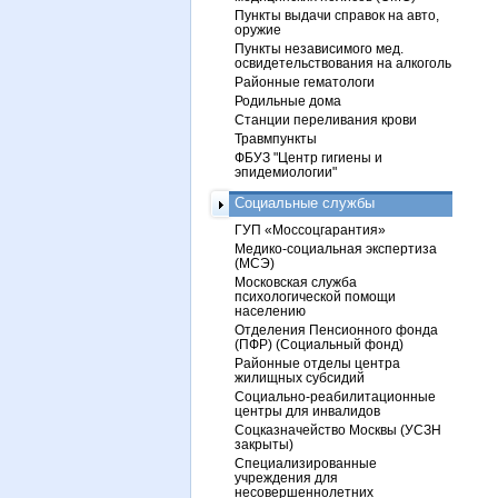
Пункты выдачи справок на авто,
оружие
Пункты независимого мед.
освидетельствования на алкоголь
Районные гематологи
Родильные дома
Станции переливания крови
Травмпункты
ФБУЗ "Центр гигиены и
эпидемиологии"
Социальные службы
ГУП «Моссоцгарантия»
Медико-социальная экспертиза
(МСЭ)
Московская служба
психологической помощи
населению
Отделения Пенсионного фонда
(ПФР) (Социальный фонд)
Районные отделы центра
жилищных субсидий
Социально-реабилитационные
центры для инвалидов
Соцказначейство Москвы (УСЗН
закрыты)
Специализированные
учреждения для
несовершеннолетних