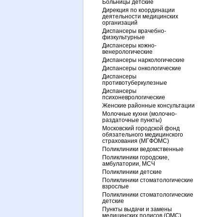
Больницы детские
Дирекция по координации
деятельности медицинских
организаций
Диспансеры врачебно-
физкультурные
Диспансеры кожно-
венерологические
Диспансеры наркологические
Диспансеры онкологические
Диспансеры
противотуберкулезные
Диспансеры
психоневрологические
Женские районные консультации
Молочные кухни (молочно-
раздаточные пункты)
Московский городской фонд
обязательного медицинского
страхования (МГФОМС)
Поликлиники ведомственные
Поликлиники городские,
амбулатории, МСЧ
Поликлиники детские
Поликлиники стоматологические
взрослые
Поликлиники стоматологические
детские
Пункты выдачи и замены
медицинских полисов (ОМС)