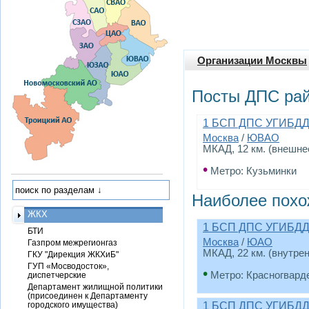
Организации Москвы
Посты ДПС ра
1 БСП ДПС УГИБДД
Москва
/
ЮВАО
МКАД, 12 км. (внешне
•
Метро: Кузьминки
Наиболее похо
ЖКХ
1 БСП ДПС УГИБДД
БТИ
Москва
/
ЮАО
Газпром межрегионгаз
МКАД, 22 км. (внутре
ГКУ "Дирекция ЖКХиБ"
ГУП «Мосводосток»,
•
Метро: Красногвард
диспетчерские
Департамент жилищной политики
(присоединен к Департаменту
городского имущества)
1 БСП ДПС УГИБДД