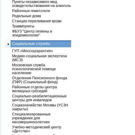
Пункты независимого мед.
освидетельствования на алкоголь
Районные гематологи
Родильные дома
Станции переливания крови
Травмпункты
ФБУЗ "Центр гигиены и
эпидемиологии"
Социальные службы
ГУП «Моссоцгарантия»
Медико-социальная экспертиза
(МСЭ)
Московская служба
психологической помощи
населению
Отделения Пенсионного фонда
(ПФР) (Социальный фонд)
Районные отделы центра
жилищных субсидий
Социально-реабилитационные
центры для инвалидов
Соцказначейство Москвы (УСЗН
закрыты)
Специализированные
учреждения для
несовершеннолетних
Учебно-методический центр
«Детство»