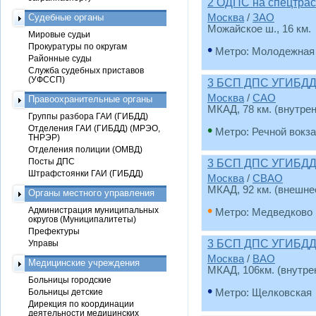
2 ОДПС на спецтрас
Судебные органы
Москва
/
ЗАО
Можайское ш., 16 км.
Мировые судьи
Прокуратуры по округам
•
Метро: Молодежная
Районные суды
Служба судебных приставов
(УФССП)
3 БСП ДПС УГИБДД
Москва
/
САО
Правоохранительные органы
МКАД, 78 км. (внутре
Группы разбора ГАИ (ГИБДД)
•
Отделения ГАИ (ГИБДД) (МРЭО,
Метро: Речной вокз
ТНРЭР)
Отделения полиции (ОМВД)
Посты ДПС
3 БСП ДПС УГИБДД
Штрафстоянки ГАИ (ГИБДД)
Москва
/
СВАО
МКАД, 92 км. (внешне
Органы местного управления
•
Администрация муниципальных
Метро: Медведково
округов (Муниципалитеты)
Префектуры
3 БСП ДПС УГИБДД
Управы
Москва
/
ВАО
Медицинские учреждения
МКАД, 106км. (внутре
Больницы городские
•
Больницы детские
Метро: Щелковская
Дирекция по координации
деятельности медицинских