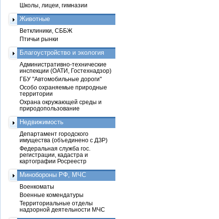
Школы, лицеи, гимназии
Животные
Ветклиники, СББЖ
Птичьи рынки
Благоустройство и экология
Административно-технические
инспекции (ОАТИ, Гостехнадзор)
ГБУ "Автомобильные дороги"
Особо охраняемые природные
территории
Охрана окружающей среды и
природопользование
Недвижимость
Департамент городского
имущества (объединено с ДЗР)
Федеральная служба гос.
регистрации, кадастра и
картографии Росреестр
Минобороны РФ, МЧС
Военкоматы
Военные комендатуры
Территориальные отделы
надзорной деятельности МЧС