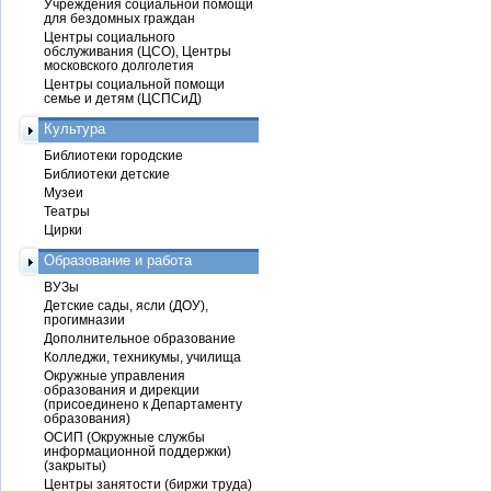
Учреждения социальной помощи
для бездомных граждан
Центры социального
обслуживания (ЦСО), Центры
московского долголетия
Центры социальной помощи
семье и детям (ЦСПСиД)
Культура
Библиотеки городские
Библиотеки детские
Музеи
Театры
Цирки
Образование и работа
ВУЗы
Детские сады, ясли (ДОУ),
прогимназии
Дополнительное образование
Колледжи, техникумы, училища
Окружные управления
образования и дирекции
(присоединено к Департаменту
образования)
ОСИП (Окружные службы
информационной поддержки)
(закрыты)
Центры занятости (биржи труда)