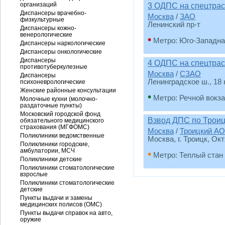
организаций
3 ОДПС на спецтрас
Диспансеры врачебно-
Москва
/
ЗАО
физкультурные
Ленинский пр-т
Диспансеры кожно-
венерологические
•
Метро: Юго-Западна
Диспансеры наркологические
Диспансеры онкологические
Диспансеры
4 ОДПС на спецтрас
противотуберкулезные
Москва
/
СЗАО
Диспансеры
Ленинградское ш., 18 
психоневрологические
Женские районные консультации
•
Метро: Речной вокз
Молочные кухни (молочно-
раздаточные пункты)
Московский городской фонд
Взвод ДПС по Трои
обязательного медицинского
страхования (МГФОМС)
Москва
/
Троицкий АО
Поликлиники ведомственные
Москва, г. Троицк, Окт
Поликлиники городские,
амбулатории, МСЧ
•
Метро: Теплый стан
Поликлиники детские
Поликлиники стоматологические
взрослые
Поликлиники стоматологические
детские
Пункты выдачи и замены
медицинских полисов (ОМС)
Пункты выдачи справок на авто,
оружие