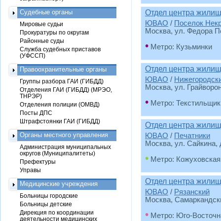
Судебные органы
Отдел центра жилищ
ЮВАО
/
Поселок Нек
Мировые судьи
Москва, ул. Федора По
Прокуратуры по округам
Районные суды
•
Метро: Кузьминки
Служба судебных приставов
(УФССП)
Отдел центра жили
Правоохранительные органы
ЮВАО
/
Нижегородск
Группы разбора ГАИ (ГИБДД)
Москва, ул. Грайвороно
Отделения ГАИ (ГИБДД) (МРЭО,
ТНРЭР)
•
Метро: Текстильщик
Отделения полиции (ОМВД)
Посты ДПС
Штрафстоянки ГАИ (ГИБДД)
Отдел центра жилищ
Органы местного управления
ЮВАО
/
Печатники
Москва, ул. Сайкина, д
Администрация муниципальных
округов (Муниципалитеты)
•
Метро: Кожуховская
Префектуры
Управы
Отдел центра жилищ
Медицинские учреждения
ЮВАО
/
Рязанский
Больницы городские
Москва, Самаркандский
Больницы детские
•
Дирекция по координации
Метро: Юго-Восточн
деятельности медицинских