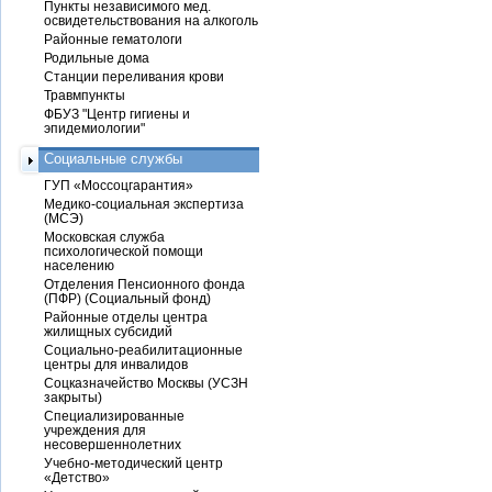
Пункты независимого мед.
освидетельствования на алкоголь
Районные гематологи
Родильные дома
Станции переливания крови
Травмпункты
ФБУЗ "Центр гигиены и
эпидемиологии"
Социальные службы
ГУП «Моссоцгарантия»
Медико-социальная экспертиза
(МСЭ)
Московская служба
психологической помощи
населению
Отделения Пенсионного фонда
(ПФР) (Социальный фонд)
Районные отделы центра
жилищных субсидий
Социально-реабилитационные
центры для инвалидов
Соцказначейство Москвы (УСЗН
закрыты)
Специализированные
учреждения для
несовершеннолетних
Учебно-методический центр
«Детство»