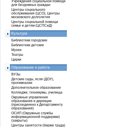
Учреждения социальной помощи
для бездомных граждан
Центры социального
обслуживания (ЦСО), Центры
московского долголетия
Центры социальной помощи
семье и детям (ЦСПСиД)
Культура
Библиотеки городские
Библиотеки детские
Музеи
Театры
Цирки
Образование и работа
ВУЗы
Детские сады, ясли (ДОУ),
прогимназии
Дополнительное образование
Колледжи, техникумы, училища
Окружные управления
образования и дирекции
(присоединено к Департаменту
образования)
ОСИП (Окружные службы
информационной поддержки)
(закрыты)
Центры занятости (биржи труда)