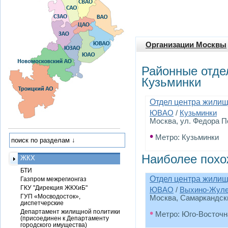
Организации Москвы
Районные отде
Кузьминки
Отдел центра жилищ
ЮВАО
/
Кузьминки
Москва, ул. Федора По
•
Метро: Кузьминки
Наиболее похо
ЖКХ
БТИ
Отдел центра жили
Газпром межрегионгаз
ГКУ "Дирекция ЖКХиБ"
ЮВАО
/
Выхино-Жул
ГУП «Мосводосток»,
Москва, Самаркандский
диспетчерские
•
Департамент жилищной политики
Метро: Юго-Восточн
(присоединен к Департаменту
городского имущества)