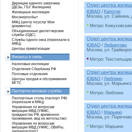
Дирекции единого заказчика
Отдел центра жилищ
(ДЕЗы, ГБУ Жилищник)
ЮВАО
/
Капотня
Жилищные инспекции
Москва, ул. Сайкина, д
Мосэнергосбыт
МФЦ (центр госуслуг Мои
•
Метро: Кожуховская
документы)
Объединенные диспетчерские
службы (ОДС)
Отдел центра жили
Службы одного окна (переехали в
МФЦ)
ЮВАО
/
Лефортово
Центры приватизации
Москва, ул. Грайвороно
Финансы и связь
•
Метро: Текстильщик
Налоговые инспекции
Отделения Сбербанка РФ
Отдел центра жили
Почтовые отделения
ЮВАО
/
Люблино
Центры продаж и обслуживания
МГТС
Москва, ул. Марьинский
Паспортно-визовые службы
•
Метро: Люблино
Паспортные столы (паспорт РФ)
(переехали в МФЦ)
Отдел центра жили
Управление по вопросам
миграции МВД (УФМС,
ЮВАО
/
Марьино
гражданство РФ, временное
Москва, ул. Поречная,
проживание, вид на жительство)
Управление по вопросам
•
Метро: Марьино
миграции МВД (УФМС, ОВИРы,
загранпаспорт)