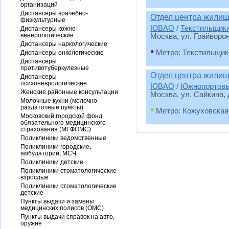
организаций
Диспансеры врачебно-
Отдел центра жилищ
физкультурные
ЮВАО
/
Текстильщик
Диспансеры кожно-
венерологические
Москва, ул. Грайвороно
Диспансеры наркологические
•
Метро: Текстильщик
Диспансеры онкологические
Диспансеры
противотуберкулезные
Отдел центра жили
Диспансеры
психоневрологические
ЮВАО
/
Южнопортов
Женские районные консультации
Москва, ул. Сайкина, д
Молочные кухни (молочно-
раздаточные пункты)
•
Метро: Кожуховская
Московский городской фонд
обязательного медицинского
страхования (МГФОМС)
Поликлиники ведомственные
Поликлиники городские,
амбулатории, МСЧ
Поликлиники детские
Поликлиники стоматологические
взрослые
Поликлиники стоматологические
детские
Пункты выдачи и замены
медицинских полисов (ОМС)
Пункты выдачи справок на авто,
оружие