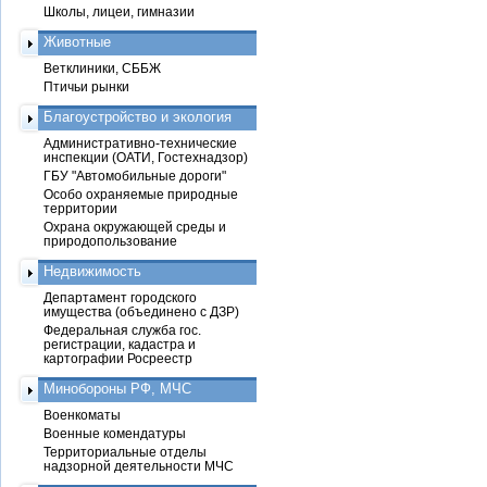
Школы, лицеи, гимназии
Животные
Ветклиники, СББЖ
Птичьи рынки
Благоустройство и экология
Административно-технические
инспекции (ОАТИ, Гостехнадзор)
ГБУ "Автомобильные дороги"
Особо охраняемые природные
территории
Охрана окружающей среды и
природопользование
Недвижимость
Департамент городского
имущества (объединено с ДЗР)
Федеральная служба гос.
регистрации, кадастра и
картографии Росреестр
Минобороны РФ, МЧС
Военкоматы
Военные комендатуры
Территориальные отделы
надзорной деятельности МЧС