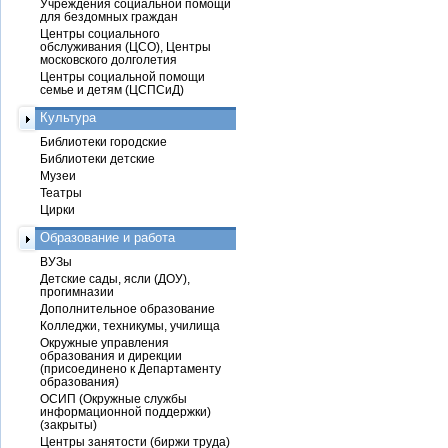
Учреждения социальной помощи
для бездомных граждан
Центры социального
обслуживания (ЦСО), Центры
московского долголетия
Центры социальной помощи
семье и детям (ЦСПСиД)
Культура
Библиотеки городские
Библиотеки детские
Музеи
Театры
Цирки
Образование и работа
ВУЗы
Детские сады, ясли (ДОУ),
прогимназии
Дополнительное образование
Колледжи, техникумы, училища
Окружные управления
образования и дирекции
(присоединено к Департаменту
образования)
ОСИП (Окружные службы
информационной поддержки)
(закрыты)
Центры занятости (биржи труда)