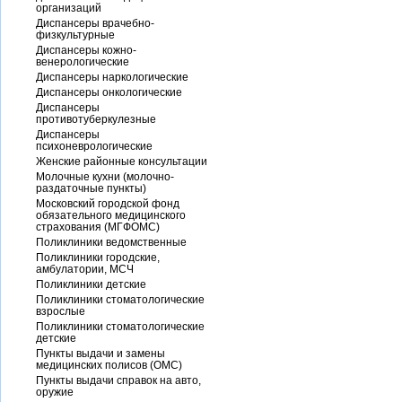
организаций
Диспансеры врачебно-
физкультурные
Диспансеры кожно-
венерологические
Диспансеры наркологические
Диспансеры онкологические
Диспансеры
противотуберкулезные
Диспансеры
психоневрологические
Женские районные консультации
Молочные кухни (молочно-
раздаточные пункты)
Московский городской фонд
обязательного медицинского
страхования (МГФОМС)
Поликлиники ведомственные
Поликлиники городские,
амбулатории, МСЧ
Поликлиники детские
Поликлиники стоматологические
взрослые
Поликлиники стоматологические
детские
Пункты выдачи и замены
медицинских полисов (ОМС)
Пункты выдачи справок на авто,
оружие