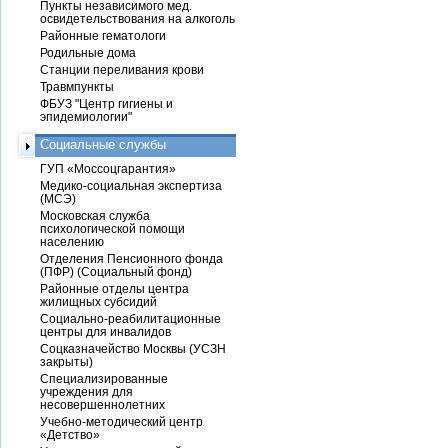
Пункты независимого мед.
освидетельствования на алкоголь
Районные гематологи
Родильные дома
Станции переливания крови
Травмпункты
ФБУЗ "Центр гигиены и
эпидемиологии"
Социальные службы
ГУП «Моссоцгарантия»
Медико-социальная экспертиза
(МСЭ)
Московская служба
психологической помощи
населению
Отделения Пенсионного фонда
(ПФР) (Социальный фонд)
Районные отделы центра
жилищных субсидий
Социально-реабилитационные
центры для инвалидов
Соцказначейство Москвы (УСЗН
закрыты)
Специализированные
учреждения для
несовершеннолетних
Учебно-методический центр
«Детство»