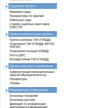
Судебные органы
Мировые судьи
Прокуратуры по округам
Районные суды
Служба судебных приставов
(УФССП)
Правоохранительные органы
Группы разбора ГАИ (ГИБДД)
Отделения ГАИ (ГИБДД) (МРЭО,
ТНРЭР)
Отделения полиции (ОМВД)
Посты ДПС
Штрафстоянки ГАИ (ГИБДД)
Органы местного управления
Администрация муниципальных
округов (Муниципалитеты)
Префектуры
Управы
Медицинские учреждения
Больницы городские
Больницы детские
Дирекция по координации
деятельности медицинских