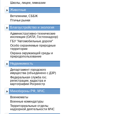
Школы, лицеи, гимназии
Животные
Ветклиники, СББЖ
Птичьи рынки
Благоустройство и экология
Административно-технические
инспекции (ОАТИ, Гостехнадзор)
ГБУ "Автомобильные дороги"
Особо охраняемые природные
территории
Охрана окружающей среды и
природопользование
Недвижимость
Департамент городского
имущества (объединено с ДЗР)
Федеральная служба гос.
регистрации, кадастра и
картографии Росреестр
Минобороны РФ, МЧС
Военкоматы
Военные комендатуры
Территориальные отделы
надзорной деятельности МЧС