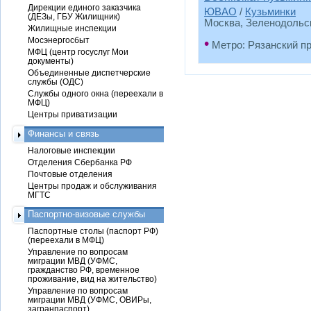
Дирекции единого заказчика
ЮВАО
/
Кузьминки
(ДЕЗы, ГБУ Жилищник)
Москва, Зеленодольск
Жилищные инспекции
Мосэнергосбыт
•
Метро: Рязанский п
МФЦ (центр госуслуг Мои
документы)
Объединенные диспетчерские
службы (ОДС)
Службы одного окна (переехали в
МФЦ)
Центры приватизации
Финансы и связь
Налоговые инспекции
Отделения Сбербанка РФ
Почтовые отделения
Центры продаж и обслуживания
МГТС
Паспортно-визовые службы
Паспортные столы (паспорт РФ)
(переехали в МФЦ)
Управление по вопросам
миграции МВД (УФМС,
гражданство РФ, временное
проживание, вид на жительство)
Управление по вопросам
миграции МВД (УФМС, ОВИРы,
загранпаспорт)