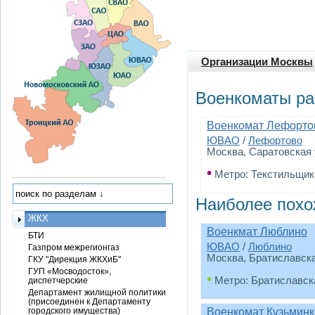
Организации Москвы
Военкоматы ра
Военкомат Лефорто
ЮВАО
/
Лефортово
Москва, Саратовская у
•
Метро: Текстильщик
Наиболее похо
ЖКХ
Военкмат Люблино
БТИ
ЮВАО
/
Люблино
Газпром межрегионгаз
Москва, Братиславска
ГКУ "Дирекция ЖКХиБ"
ГУП «Мосводосток»,
•
Метро: Братиславск
диспетчерские
Департамент жилищной политики
(присоединен к Департаменту
городского имущества)
Военкомат Кузьминк