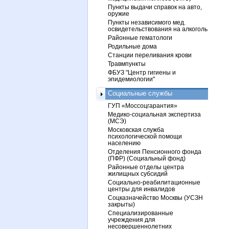
Пункты выдачи справок на авто,
оружие
Пункты независимого мед.
освидетельствования на алкоголь
Районные гематологи
Родильные дома
Станции переливания крови
Травмпункты
ФБУЗ "Центр гигиены и
эпидемиологии"
Социальные службы
ГУП «Моссоцгарантия»
Медико-социальная экспертиза
(МСЭ)
Московская служба
психологической помощи
населению
Отделения Пенсионного фонда
(ПФР) (Социальный фонд)
Районные отделы центра
жилищных субсидий
Социально-реабилитационные
центры для инвалидов
Соцказначейство Москвы (УСЗН
закрыты)
Специализированные
учреждения для
несовершеннолетних