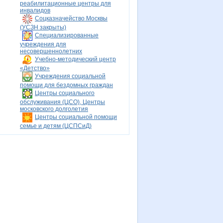
реабилитационные центры для
инвалидов
Соцказначейство Москвы
(УСЗН закрыты)
Специализированные
учреждения для
несовершеннолетних
Учебно-методический центр
«Детство»
Учреждения социальной
помощи для бездомных граждан
Центры социального
обслуживания (ЦСО), Центры
московского долголетия
Центры социальной помощи
семье и детям (ЦСПСиД)