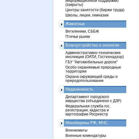
информационной поддержки)
(закрыты)
Центры занятости (биржи труда)
Школы, лицеи, гимназии
Животные
Ветклиники, СББЖ
Птичьи рынки
Благоустройство и экология
Административно-технические
инспекции (ОАТИ, Гостехнадзор)
ГБУ "Автомобильные дороги"
Особо охраняемые природные
территории
Охрана окружающей среды и
природопользование
Недвижимость
Департамент городского
имущества (объединено с ДЗР)
Федеральная служба гос.
регистрации, кадастра и
картографии Росреестр
Минобороны РФ, МЧС
Военкоматы
Военные комендатуры