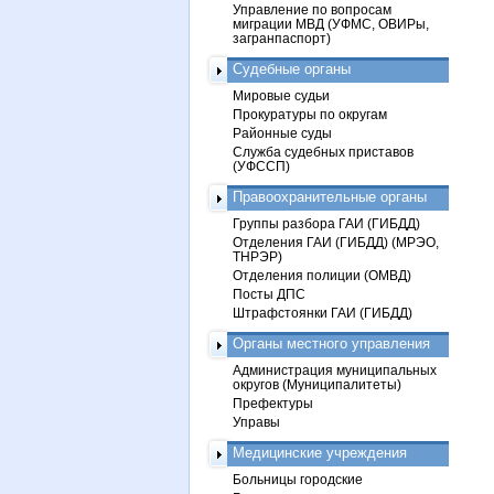
Управление по вопросам
миграции МВД (УФМС, ОВИРы,
загранпаспорт)
Судебные органы
Мировые судьи
Прокуратуры по округам
Районные суды
Служба судебных приставов
(УФССП)
Правоохранительные органы
Группы разбора ГАИ (ГИБДД)
Отделения ГАИ (ГИБДД) (МРЭО,
ТНРЭР)
Отделения полиции (ОМВД)
Посты ДПС
Штрафстоянки ГАИ (ГИБДД)
Органы местного управления
Администрация муниципальных
округов (Муниципалитеты)
Префектуры
Управы
Медицинские учреждения
Больницы городские