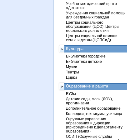
Учебно-методический центр
«Детство»
Учреждения социальной помощи
для бездомных граждан
Центры социального
обслуживания (ЦСО), Центры
московского долголетия
Центры социальной помощи
семье и детям (ЦСПСиД)
Культура
Библиотеки городские
Библиотеки детские
Музеи
Театры
Цирки
Образование и работа
ВУЗы
Детские сады, ясли (ДОУ),
прогимназии
Дополнительное образование
Колледжи, техникумы, училища
Окружные управления
образования и дирекции
(присоединено к Департаменту
образования)
ОСИП (Окружные службы