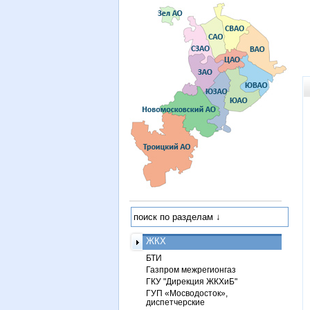
ЖКХ
БТИ
Газпром межрегионгаз
ГКУ "Дирекция ЖКХиБ"
ГУП «Мосводосток»,
диспетчерские