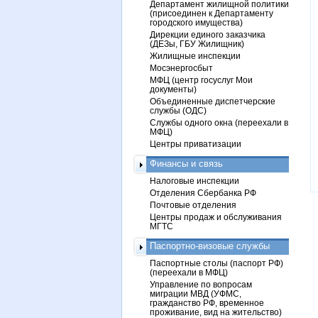
Департамент жилищной политики
(присоединен к Департаменту
городского имущества)
Дирекции единого заказчика
(ДЕЗы, ГБУ Жилищник)
Жилищные инспекции
Мосэнергосбыт
МФЦ (центр госуслуг Мои
документы)
Объединенные диспетчерские
службы (ОДС)
Службы одного окна (переехали в
МФЦ)
Центры приватизации
Финансы и связь
Налоговые инспекции
Отделения Сбербанка РФ
Почтовые отделения
Центры продаж и обслуживания
МГТС
Паспортно-визовые службы
Паспортные столы (паспорт РФ)
(переехали в МФЦ)
Управление по вопросам
миграции МВД (УФМС,
гражданство РФ, временное
проживание, вид на жительство)