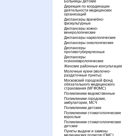
Больницы детские
Дирекция по координации
деятельности медицинских
организаций
Диспансеры врачебно-
физкультурные
Диспансеры кожно-
венерологические
Диспансеры наркологические
Диспансеры онкологические
Диспансеры
противотуберкулезные
Диспансеры
психоневрологические
Женские районные консультации
Молочные кухни (молочно-
раздаточные пункты)
Московский городской фонд
обязательного медицинского
страхования (МГФОМС)
Поликлиники ведомственные
Поликлиники городские,
амбулатории, МСЧ
Поликлиники детские
Поликлиники стоматологические
взрослые
Поликлиники стоматологические
детские
Пункты выдачи и замены
медицинских полисов (ОМС)