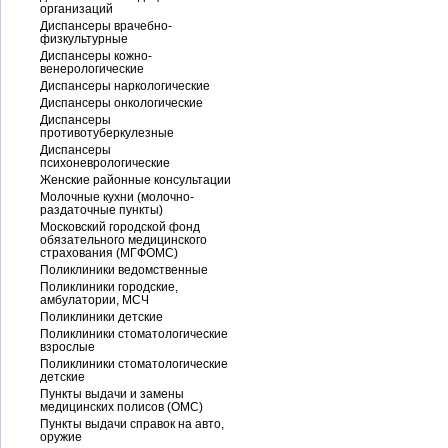
организаций
Диспансеры врачебно-
физкультурные
Диспансеры кожно-
венерологические
Диспансеры наркологические
Диспансеры онкологические
Диспансеры
противотуберкулезные
Диспансеры
психоневрологические
Женские районные консультации
Молочные кухни (молочно-
раздаточные пункты)
Московский городской фонд
обязательного медицинского
страхования (МГФОМС)
Поликлиники ведомственные
Поликлиники городские,
амбулатории, МСЧ
Поликлиники детские
Поликлиники стоматологические
взрослые
Поликлиники стоматологические
детские
Пункты выдачи и замены
медицинских полисов (ОМС)
Пункты выдачи справок на авто,
оружие