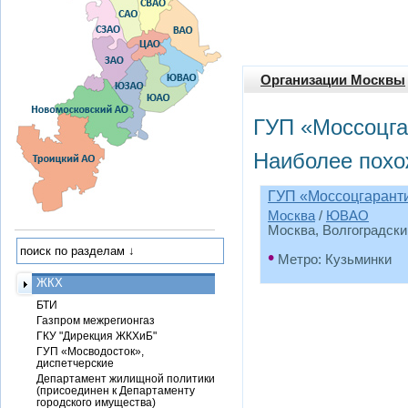
Организации Москвы
ГУП «Моссоцга
Наиболее похо
ГУП «Моссоцгаран
Москва
/
ЮВАО
Москва, Волгоградский 
•
Метро: Кузьминки
ЖКХ
БТИ
Газпром межрегионгаз
ГКУ "Дирекция ЖКХиБ"
ГУП «Мосводосток»,
диспетчерские
Департамент жилищной политики
(присоединен к Департаменту
городского имущества)