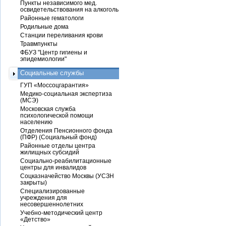
Пункты независимого мед.
освидетельствования на алкоголь
Районные гематологи
Родильные дома
Станции переливания крови
Травмпункты
ФБУЗ "Центр гигиены и
эпидемиологии"
Социальные службы
ГУП «Моссоцгарантия»
Медико-социальная экспертиза
(МСЭ)
Московская служба
психологической помощи
населению
Отделения Пенсионного фонда
(ПФР) (Социальный фонд)
Районные отделы центра
жилищных субсидий
Социально-реабилитационные
центры для инвалидов
Соцказначейство Москвы (УСЗН
закрыты)
Специализированные
учреждения для
несовершеннолетних
Учебно-методический центр
«Детство»