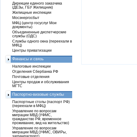
Дирекции единого заказчика
(ДЕЗы, ГБУ Жилищник)
Жилищные инспекции
Мосэнергосбыт
МФЦ (центр госуслуг Мои
документы)
Объединенные диспетчерские
службы (ОДС)
Службы одного окна (переехали в
МФЦ)
Центры приватизации
Финансы и связь
Налоговые инспекции
Отделения Сбербанка РФ
Почтовые отделения
Центры продаж и обслуживания
МГТС
Паспортно-визовые службы
Паспортные столы (паспорт РФ)
(переехали в МФЦ)
Управление по вопросам
миграции МВД (УФМС,
гражданство РФ, временное
проживание, вид на жительство)
Управление по вопросам
миграции МВД (УФМС, ОВИРы,
загранпаспорт)