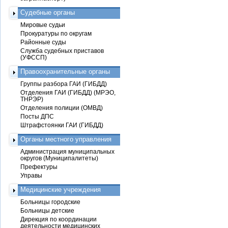
Судебные органы
Мировые судьи
Прокуратуры по округам
Районные суды
Служба судебных приставов
(УФССП)
Правоохранительные органы
Группы разбора ГАИ (ГИБДД)
Отделения ГАИ (ГИБДД) (МРЭО,
ТНРЭР)
Отделения полиции (ОМВД)
Посты ДПС
Штрафстоянки ГАИ (ГИБДД)
Органы местного управления
Администрация муниципальных
округов (Муниципалитеты)
Префектуры
Управы
Медицинские учреждения
Больницы городские
Больницы детские
Дирекция по координации
деятельности медицинских