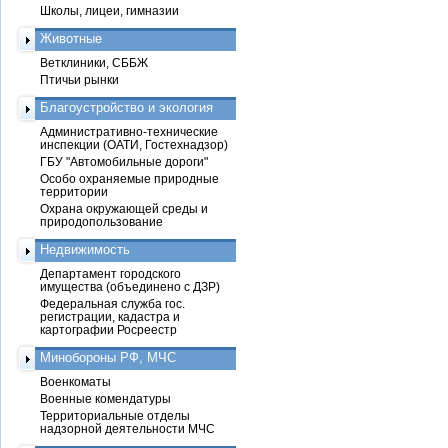
Школы, лицеи, гимназии
Животные
Ветклиники, СББЖ
Птичьи рынки
Благоустройство и экология
Административно-технические
инспекции (ОАТИ, Гостехнадзор)
ГБУ "Автомобильные дороги"
Особо охраняемые природные
территории
Охрана окружающей среды и
природопользование
Недвижимость
Департамент городского
имущества (объединено с ДЗР)
Федеральная служба гос.
регистрации, кадастра и
картографии Росреестр
Минобороны РФ, МЧС
Военкоматы
Военные комендатуры
Территориальные отделы
надзорной деятельности МЧС