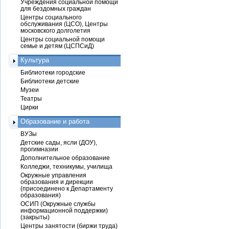
Учреждения социальной помощи
для бездомных граждан
Центры социального
обслуживания (ЦСО), Центры
московского долголетия
Центры социальной помощи
семье и детям (ЦСПСиД)
Культура
Библиотеки городские
Библиотеки детские
Музеи
Театры
Цирки
Образование и работа
ВУЗы
Детские сады, ясли (ДОУ),
прогимназии
Дополнительное образование
Колледжи, техникумы, училища
Окружные управления
образования и дирекции
(присоединено к Департаменту
образования)
ОСИП (Окружные службы
информационной поддержки)
(закрыты)
Центры занятости (биржи труда)