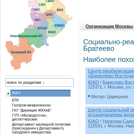
Организации Москвы
Социально-реа
Братеево
Наиболее похо
Центр реабилитации
«Бирюлево Восточн
ЮАО
/
Бирюлево Вос
115372, г. Москва, ул.
ЖКХ
•
Метро: Царицыно
БТИ
Газпром межрегионгаз
Центр социальной р
ГКУ "Дирекция ЖКХиБ"
ограничениями жизн
ГУП «Мосводосток»,
диспетчерские
ЮАО
/
Нагатино-Садо
Департамент жилищной политики
115533, г. Москва, Наг
(присоединен к Департаменту
городского имущества)