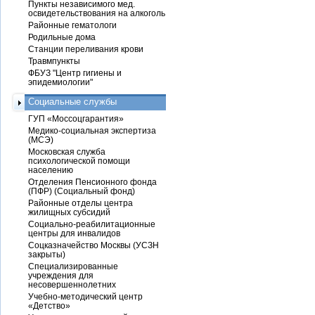
Пункты независимого мед.
освидетельствования на алкоголь
Районные гематологи
Родильные дома
Станции переливания крови
Травмпункты
ФБУЗ "Центр гигиены и
эпидемиологии"
Социальные службы
ГУП «Моссоцгарантия»
Медико-социальная экспертиза
(МСЭ)
Московская служба
психологической помощи
населению
Отделения Пенсионного фонда
(ПФР) (Социальный фонд)
Районные отделы центра
жилищных субсидий
Социально-реабилитационные
центры для инвалидов
Соцказначейство Москвы (УСЗН
закрыты)
Специализированные
учреждения для
несовершеннолетних
Учебно-методический центр
«Детство»