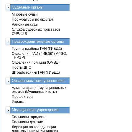
Судебные органы
Мировые судьи
Прокуратуры по округам
Районные суды
Служба судебных приставов
(УФССП)
Правоохранительные органы
Группы разбора ГАИ (ГИБДД)
Отделения ГАИ (ГИБДД) (МРЭО,
ТНРЭР)
Отделения полиции (ОМВД)
Посты ДПС
Штрафстоянки ГАИ (ГИБДД)
Органы местного управления
Администрация муниципальных
округов (Муниципалитеты)
Префектуры
Управы
Медицинские учреждения
Больницы городские
Больницы детские
Дирекция по координации
деятельности медицинских