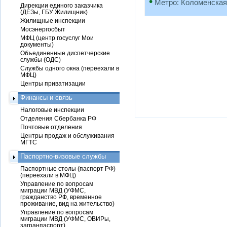
•
Метро: Коломенская
Дирекции единого заказчика
(ДЕЗы, ГБУ Жилищник)
Жилищные инспекции
Мосэнергосбыт
МФЦ (центр госуслуг Мои
документы)
Объединенные диспетчерские
службы (ОДС)
Службы одного окна (переехали в
МФЦ)
Центры приватизации
Финансы и связь
Налоговые инспекции
Отделения Сбербанка РФ
Почтовые отделения
Центры продаж и обслуживания
МГТС
Паспортно-визовые службы
Паспортные столы (паспорт РФ)
(переехали в МФЦ)
Управление по вопросам
миграции МВД (УФМС,
гражданство РФ, временное
проживание, вид на жительство)
Управление по вопросам
миграции МВД (УФМС, ОВИРы,
загранпаспорт)