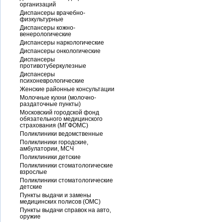
организаций
Диспансеры врачебно-
физкультурные
Диспансеры кожно-
венерологические
Диспансеры наркологические
Диспансеры онкологические
Диспансеры
противотуберкулезные
Диспансеры
психоневрологические
Женские районные консультации
Молочные кухни (молочно-
раздаточные пункты)
Московский городской фонд
обязательного медицинского
страхования (МГФОМС)
Поликлиники ведомственные
Поликлиники городские,
амбулатории, МСЧ
Поликлиники детские
Поликлиники стоматологические
взрослые
Поликлиники стоматологические
детские
Пункты выдачи и замены
медицинских полисов (ОМС)
Пункты выдачи справок на авто,
оружие