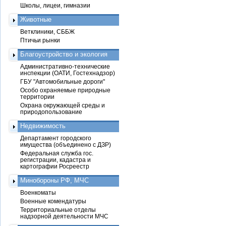
Школы, лицеи, гимназии
Животные
Ветклиники, СББЖ
Птичьи рынки
Благоустройство и экология
Административно-технические
инспекции (ОАТИ, Гостехнадзор)
ГБУ "Автомобильные дороги"
Особо охраняемые природные
территории
Охрана окружающей среды и
природопользование
Недвижимость
Департамент городского
имущества (объединено с ДЗР)
Федеральная служба гос.
регистрации, кадастра и
картографии Росреестр
Минобороны РФ, МЧС
Военкоматы
Военные комендатуры
Территориальные отделы
надзорной деятельности МЧС