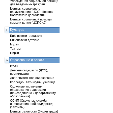
Учреждения социальной помощи
для бездомных граждан
Центры социального
обслуживания (ЦСО), Центры
московского долголетия
Центры социальной помощи
семье и детям (ЦСПСиД)
Культура
Библиотеки городские
Библиотеки детские
Музеи
Театры
Цирки
Образование и работа
ВУЗы
Детские сады, ясли (ДОУ),
прогимназии
Дополнительное образование
Колледжи, техникумы, училища
Окружные управления
образования и дирекции
(присоединено к Департаменту
образования)
ОСИП (Окружные службы
информационной поддержки)
(закрыты)
Центры занятости (биржи труда)