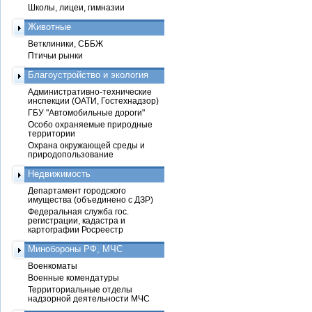
Школы, лицеи, гимназии
Животные
Ветклиники, СББЖ
Птичьи рынки
Благоустройство и экология
Административно-технические
инспекции (ОАТИ, Гостехнадзор)
ГБУ "Автомобильные дороги"
Особо охраняемые природные
территории
Охрана окружающей среды и
природопользование
Недвижимость
Департамент городского
имущества (объединено с ДЗР)
Федеральная служба гос.
регистрации, кадастра и
картографии Росреестр
Минобороны РФ, МЧС
Военкоматы
Военные комендатуры
Территориальные отделы
надзорной деятельности МЧС