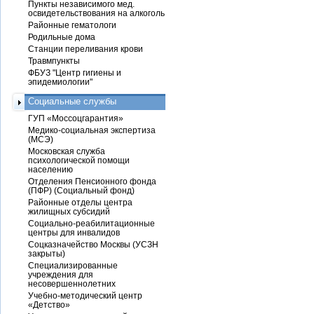
Пункты независимого мед.
освидетельствования на алкоголь
Районные гематологи
Родильные дома
Станции переливания крови
Травмпункты
ФБУЗ "Центр гигиены и
эпидемиологии"
Социальные службы
ГУП «Моссоцгарантия»
Медико-социальная экспертиза
(МСЭ)
Московская служба
психологической помощи
населению
Отделения Пенсионного фонда
(ПФР) (Социальный фонд)
Районные отделы центра
жилищных субсидий
Социально-реабилитационные
центры для инвалидов
Соцказначейство Москвы (УСЗН
закрыты)
Специализированные
учреждения для
несовершеннолетних
Учебно-методический центр
«Детство»