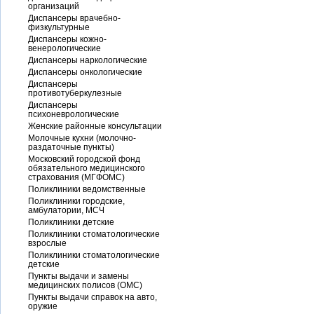
организаций
Диспансеры врачебно-
физкультурные
Диспансеры кожно-
венерологические
Диспансеры наркологические
Диспансеры онкологические
Диспансеры
противотуберкулезные
Диспансеры
психоневрологические
Женские районные консультации
Молочные кухни (молочно-
раздаточные пункты)
Московский городской фонд
обязательного медицинского
страхования (МГФОМС)
Поликлиники ведомственные
Поликлиники городские,
амбулатории, МСЧ
Поликлиники детские
Поликлиники стоматологические
взрослые
Поликлиники стоматологические
детские
Пункты выдачи и замены
медицинских полисов (ОМС)
Пункты выдачи справок на авто,
оружие