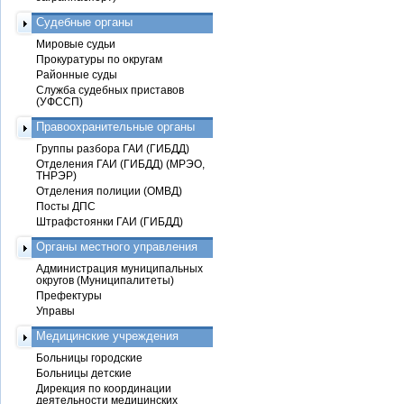
Судебные органы
Мировые судьи
Прокуратуры по округам
Районные суды
Служба судебных приставов
(УФССП)
Правоохранительные органы
Группы разбора ГАИ (ГИБДД)
Отделения ГАИ (ГИБДД) (МРЭО,
ТНРЭР)
Отделения полиции (ОМВД)
Посты ДПС
Штрафстоянки ГАИ (ГИБДД)
Органы местного управления
Администрация муниципальных
округов (Муниципалитеты)
Префектуры
Управы
Медицинские учреждения
Больницы городские
Больницы детские
Дирекция по координации
деятельности медицинских