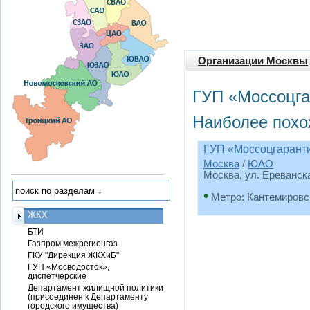
Организации Москвы
ГУП «Моссоцга
Наиболее похо
ГУП «Моссоцгаран
Москва
/
ЮАО
Москва, ул. Ереванская
•
Метро: Кантемировс
ЖКХ
БТИ
Газпром межрегионгаз
ГКУ "Дирекция ЖКХиБ"
ГУП «Мосводосток»,
диспетчерские
Департамент жилищной политики
(присоединен к Департаменту
городского имущества)