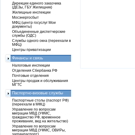
Дирекции единого заказчика
(ДЕЗы, ГБУ Жилищник)
Жилищные инспекции
Мосэнергосбыт
МФЦ (центр госуслуг Мои
документы)
Объединенные диспетчерские
службы (ОДС)
Службы одного окна (переехали в
МФЦ)
Центры приватизации
Финансы и связь
Налоговые инспекции
Отделения Сбербанка РФ
Почтовые отделения
Центры продаж и обслуживания
МГТС
Паспортно-визовые службы
Паспортные столы (паспорт РФ)
(переехали в МФЦ)
Управление по вопросам
миграции МВД (УФМС,
гражданство РФ, временное
проживание, вид на жительство)
Управление по вопросам
миграции МВД (УФМС, ОВИРы,
загранпаспорт)