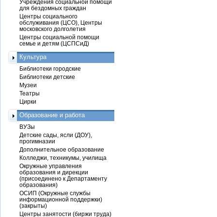
Учреждения социальной помощи
для бездомных граждан
Центры социального
обслуживания (ЦСО), Центры
московского долголетия
Центры социальной помощи
семье и детям (ЦСПСиД)
Культура
Библиотеки городские
Библиотеки детские
Музеи
Театры
Цирки
Образование и работа
ВУЗы
Детские сады, ясли (ДОУ),
прогимназии
Дополнительное образование
Колледжи, техникумы, училища
Окружные управления
образования и дирекции
(присоединено к Департаменту
образования)
ОСИП (Окружные службы
информационной поддержки)
(закрыты)
Центры занятости (биржи труда)