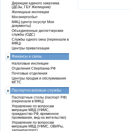
Дирекции единого заказчика
(ДЕЗы, ГБУ Жилищник)
Жилищные инспекции
Мосэнергосбыт
МФЦ (центр госуслуг Мои
документы)
Объединенные диспетчерские
службы (ОДС)
Службы одного окна (переехали в
МФЦ)
Центры приватизации
Финансы и связь
Налоговые инспекции
Отделения Сбербанка РФ
Почтовые отделения
Центры продаж и обслуживания
МГТС
Паспортно-визовые службы
Паспортные столы (паспорт РФ)
(переехали в МФЦ)
Управление по вопросам
миграции МВД (УФМС,
гражданство РФ, временное
проживание, вид на жительство)
Управление по вопросам
миграции МВД (УФМС, ОВИРы,
загранпаспорт)