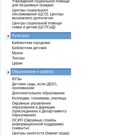
Учреждения социальной помощи
для бездомных граждан
Центры социального
обслуживания (ЦСО), Центры
московского долголетия
Центры социальной помощи
семье и детям (ЦСПСиД)
Культура
Библиотеки городские
Библиотеки детские
Музеи
Театры
Цирки
Образование и работа
ВУЗы
Детские сады, ясли (ДОУ),
прогимназии
Дополнительное образование
Колледжи, техникумы, училища
Окружные управления
образования и дирекции
(присоединено к Департаменту
образования)
ОСИП (Окружные службы
информационной поддержки)
(закрыты)
Центры занятости (биржи труда)