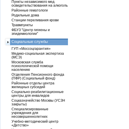
Пункты независимого мед.
освидетельствования на алкоголь
Районные гематологи
Родильные дома
Станции переливания крови
Травмпункты
ФБУЗ "Центр гигиены и
эпидемиологии"
Социальные службы
ГУП «Моссоцгарантия»
Медико-социальная экспертиза
(МСЭ)
Московская служба
психологической помощи
населению
Отделения Пенсионного фонда
(ПФР) (Социальный фонд)
Районные отделы центра
жилищных субсидий
Социально-реабилитационные
центры для инвалидов
Соцказначейство Москвы (УСЗН
закрыты)
Специализированные
учреждения для
несовершеннолетних
Учебно-методический центр
«Детство»