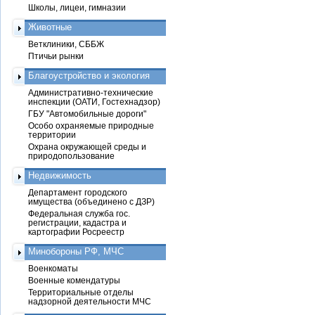
Школы, лицеи, гимназии
Животные
Ветклиники, СББЖ
Птичьи рынки
Благоустройство и экология
Административно-технические
инспекции (ОАТИ, Гостехнадзор)
ГБУ "Автомобильные дороги"
Особо охраняемые природные
территории
Охрана окружающей среды и
природопользование
Недвижимость
Департамент городского
имущества (объединено с ДЗР)
Федеральная служба гос.
регистрации, кадастра и
картографии Росреестр
Минобороны РФ, МЧС
Военкоматы
Военные комендатуры
Территориальные отделы
надзорной деятельности МЧС