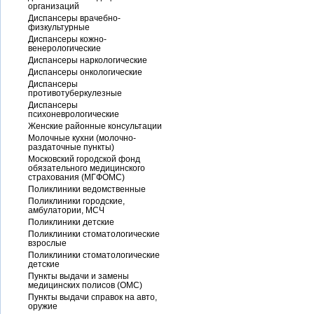
организаций
Диспансеры врачебно-
физкультурные
Диспансеры кожно-
венерологические
Диспансеры наркологические
Диспансеры онкологические
Диспансеры
противотуберкулезные
Диспансеры
психоневрологические
Женские районные консультации
Молочные кухни (молочно-
раздаточные пункты)
Московский городской фонд
обязательного медицинского
страхования (МГФОМС)
Поликлиники ведомственные
Поликлиники городские,
амбулатории, МСЧ
Поликлиники детские
Поликлиники стоматологические
взрослые
Поликлиники стоматологические
детские
Пункты выдачи и замены
медицинских полисов (ОМС)
Пункты выдачи справок на авто,
оружие