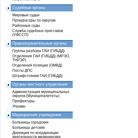
Судебные органы
Мировые судьи
Прокуратуры по округам
Районные суды
Служба судебных приставов
(УФССП)
Правоохранительные органы
Группы разбора ГАИ (ГИБДД)
Отделения ГАИ (ГИБДД) (МРЭО,
ТНРЭР)
Отделения полиции (ОМВД)
Посты ДПС
Штрафстоянки ГАИ (ГИБДД)
Органы местного управления
Администрация муниципальных
округов (Муниципалитеты)
Префектуры
Управы
Медицинские учреждения
Больницы городские
Больницы детские
Дирекция по координации
деятельности медицинских