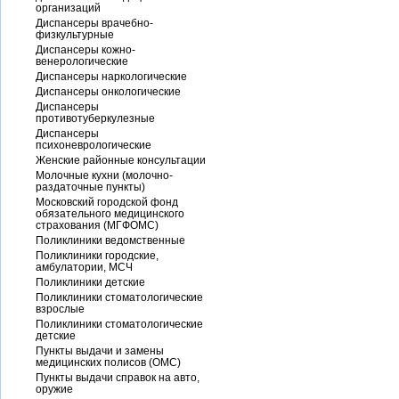
организаций
Диспансеры врачебно-
физкультурные
Диспансеры кожно-
венерологические
Диспансеры наркологические
Диспансеры онкологические
Диспансеры
противотуберкулезные
Диспансеры
психоневрологические
Женские районные консультации
Молочные кухни (молочно-
раздаточные пункты)
Московский городской фонд
обязательного медицинского
страхования (МГФОМС)
Поликлиники ведомственные
Поликлиники городские,
амбулатории, МСЧ
Поликлиники детские
Поликлиники стоматологические
взрослые
Поликлиники стоматологические
детские
Пункты выдачи и замены
медицинских полисов (ОМС)
Пункты выдачи справок на авто,
оружие