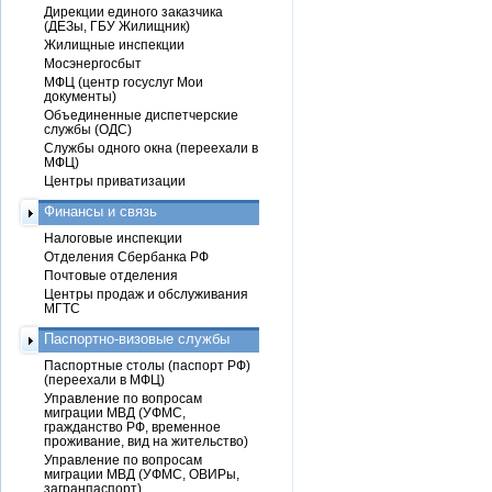
Дирекции единого заказчика
(ДЕЗы, ГБУ Жилищник)
Жилищные инспекции
Мосэнергосбыт
МФЦ (центр госуслуг Мои
документы)
Объединенные диспетчерские
службы (ОДС)
Службы одного окна (переехали в
МФЦ)
Центры приватизации
Финансы и связь
Налоговые инспекции
Отделения Сбербанка РФ
Почтовые отделения
Центры продаж и обслуживания
МГТС
Паспортно-визовые службы
Паспортные столы (паспорт РФ)
(переехали в МФЦ)
Управление по вопросам
миграции МВД (УФМС,
гражданство РФ, временное
проживание, вид на жительство)
Управление по вопросам
миграции МВД (УФМС, ОВИРы,
загранпаспорт)