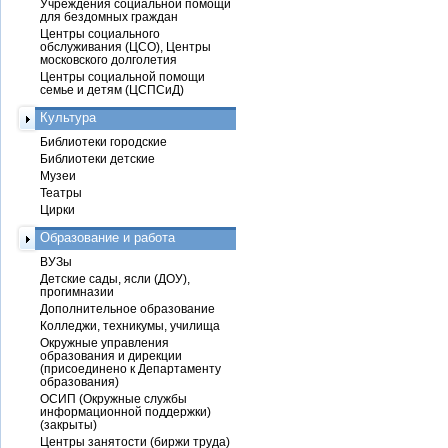
Учреждения социальной помощи
для бездомных граждан
Центры социального
обслуживания (ЦСО), Центры
московского долголетия
Центры социальной помощи
семье и детям (ЦСПСиД)
Культура
Библиотеки городские
Библиотеки детские
Музеи
Театры
Цирки
Образование и работа
ВУЗы
Детские сады, ясли (ДОУ),
прогимназии
Дополнительное образование
Колледжи, техникумы, училища
Окружные управления
образования и дирекции
(присоединено к Департаменту
образования)
ОСИП (Окружные службы
информационной поддержки)
(закрыты)
Центры занятости (биржи труда)