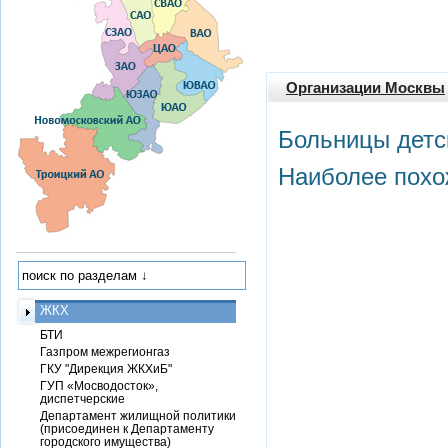
Организации Москвы
Больницы детс
Наиболее похо
ЖКХ
БТИ
Газпром межрегионгаз
ГКУ "Дирекция ЖКХиБ"
ГУП «Мосводосток»,
диспетчерские
Департамент жилищной политики
(присоединен к Департаменту
городского имущества)