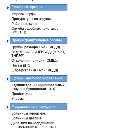
Судебные органы
Мировые судьи
Прокуратуры по округам
Районные суды
Служба судебных приставов
(УФССП)
Правоохранительные органы
Группы разбора ГАИ (ГИБДД)
Отделения ГАИ (ГИБДД) (МРЭО,
ТНРЭР)
Отделения полиции (ОМВД)
Посты ДПС
Штрафстоянки ГАИ (ГИБДД)
Органы местного управления
Администрация муниципальных
округов (Муниципалитеты)
Префектуры
Управы
Медицинские учреждения
Больницы городские
Больницы детские
Дирекция по координации
деятельности медицинских