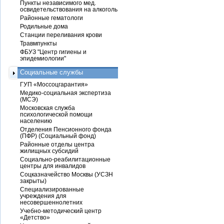
Пункты независимого мед.
освидетельствования на алкоголь
Районные гематологи
Родильные дома
Станции переливания крови
Травмпункты
ФБУЗ "Центр гигиены и
эпидемиологии"
Социальные службы
ГУП «Моссоцгарантия»
Медико-социальная экспертиза
(МСЭ)
Московская служба
психологической помощи
населению
Отделения Пенсионного фонда
(ПФР) (Социальный фонд)
Районные отделы центра
жилищных субсидий
Социально-реабилитационные
центры для инвалидов
Соцказначейство Москвы (УСЗН
закрыты)
Специализированные
учреждения для
несовершеннолетних
Учебно-методический центр
«Детство»