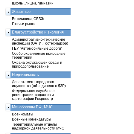
Школы, лицеи, гимназии
Животные
Ветклиники, СББЖ
Птичьи рынки
Благоустройство и экология
Административно-технические
инспекции (ОАТИ, Гостехнадзор)
ГБУ "Автомобильные дороги"
Особо охраняемые природные
территории
Охрана окружающей среды и
природопользование
Недвижимость
Департамент городского
имущества (объединено с ДЗР)
Федеральная служба гос.
регистрации, кадастра и
картографии Росреестр
Минобороны РФ, МЧС
Военкоматы
Военные комендатуры
Территориальные отделы
надзорной деятельности МЧС