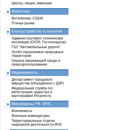
Школы, лицеи, гимназии
Животные
Ветклиники, СББЖ
Птичьи рынки
Благоустройство и экология
Административно-технические
инспекции (ОАТИ, Гостехнадзор)
ГБУ "Автомобильные дороги"
Особо охраняемые природные
территории
Охрана окружающей среды и
природопользование
Недвижимость
Департамент городского
имущества (объединено с ДЗР)
Федеральная служба гос.
регистрации, кадастра и
картографии Росреестр
Минобороны РФ, МЧС
Военкоматы
Военные комендатуры
Территориальные отделы
надзорной деятельности МЧС