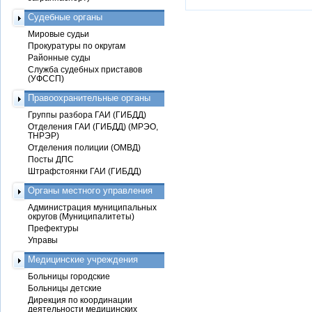
Судебные органы
Мировые судьи
Прокуратуры по округам
Районные суды
Служба судебных приставов
(УФССП)
Правоохранительные органы
Группы разбора ГАИ (ГИБДД)
Отделения ГАИ (ГИБДД) (МРЭО,
ТНРЭР)
Отделения полиции (ОМВД)
Посты ДПС
Штрафстоянки ГАИ (ГИБДД)
Органы местного управления
Администрация муниципальных
округов (Муниципалитеты)
Префектуры
Управы
Медицинские учреждения
Больницы городские
Больницы детские
Дирекция по координации
деятельности медицинских