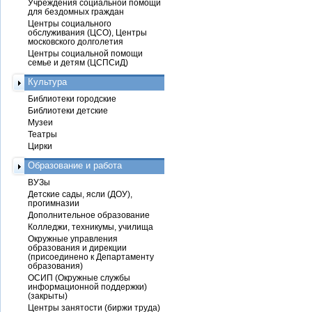
Учреждения социальной помощи
для бездомных граждан
Центры социального
обслуживания (ЦСО), Центры
московского долголетия
Центры социальной помощи
семье и детям (ЦСПСиД)
Культура
Библиотеки городские
Библиотеки детские
Музеи
Театры
Цирки
Образование и работа
ВУЗы
Детские сады, ясли (ДОУ),
прогимназии
Дополнительное образование
Колледжи, техникумы, училища
Окружные управления
образования и дирекции
(присоединено к Департаменту
образования)
ОСИП (Окружные службы
информационной поддержки)
(закрыты)
Центры занятости (биржи труда)