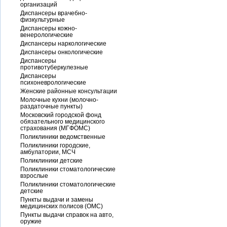
организаций
Диспансеры врачебно-
физкультурные
Диспансеры кожно-
венерологические
Диспансеры наркологические
Диспансеры онкологические
Диспансеры
противотуберкулезные
Диспансеры
психоневрологические
Женские районные консультации
Молочные кухни (молочно-
раздаточные пункты)
Московский городской фонд
обязательного медицинского
страхования (МГФОМС)
Поликлиники ведомственные
Поликлиники городские,
амбулатории, МСЧ
Поликлиники детские
Поликлиники стоматологические
взрослые
Поликлиники стоматологические
детские
Пункты выдачи и замены
медицинских полисов (ОМС)
Пункты выдачи справок на авто,
оружие