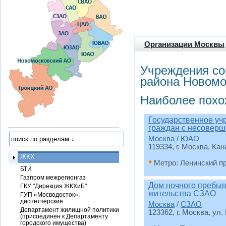
Организации Москвы
Учреждения со
района Новомо
Наиболее похо
Государственное уч
граждан с несоверш
Москва
/
ЮАО
119334, г. Москва, Кан
ЖКХ
•
Метро: Ленинский п
БТИ
Газпром межрегионгаз
Дом ночного пребыв
ГКУ "Дирекция ЖКХиБ"
жительства СЗАО
ГУП «Мосводосток»,
диспетчерские
Москва
/
СЗАО
Департамент жилищной политики
123362, г. Москва, ул.
(присоединен к Департаменту
городского имущества)