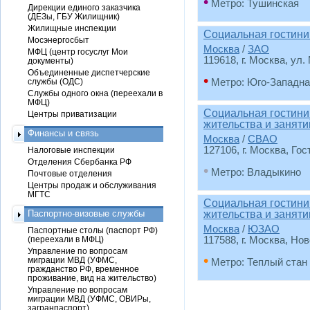
•
Метро: Тушинская
Дирекции единого заказчика
(ДЕЗы, ГБУ Жилищник)
Жилищные инспекции
Социальная гостини
Мосэнергосбыт
Москва
/
ЗАО
МФЦ (центр госуслуг Мои
119618, г. Москва, ул.
документы)
Объединенные диспетчерские
•
службы (ОДС)
Метро: Юго-Западна
Службы одного окна (переехали в
МФЦ)
Социальная гостини
Центры приватизации
жительства и занят
Финансы и связь
Москва
/
СВАО
127106, г. Москва, Го
Налоговые инспекции
Отделения Сбербанка РФ
•
Метро: Владыкино
Почтовые отделения
Центры продаж и обслуживания
МГТС
Социальная гостини
Паспортно-визовые службы
жительства и заня
Москва
/
ЮЗАО
Паспортные столы (паспорт РФ)
(переехали в МФЦ)
117588, г. Москва, Нов
Управление по вопросам
•
миграции МВД (УФМС,
Метро: Теплый стан
гражданство РФ, временное
проживание, вид на жительство)
Управление по вопросам
миграции МВД (УФМС, ОВИРы,
загранпаспорт)