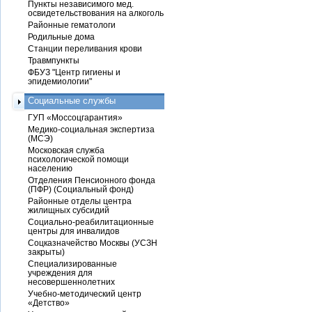
Пункты независимого мед.
освидетельствования на алкоголь
Районные гематологи
Родильные дома
Станции переливания крови
Травмпункты
ФБУЗ "Центр гигиены и
эпидемиологии"
Социальные службы
ГУП «Моссоцгарантия»
Медико-социальная экспертиза
(МСЭ)
Московская служба
психологической помощи
населению
Отделения Пенсионного фонда
(ПФР) (Социальный фонд)
Районные отделы центра
жилищных субсидий
Социально-реабилитационные
центры для инвалидов
Соцказначейство Москвы (УСЗН
закрыты)
Специализированные
учреждения для
несовершеннолетних
Учебно-методический центр
«Детство»