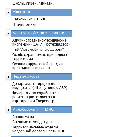
Школы, лицеи, гимназии
Животные
Ветклиники, СББЖ
Птичьи рынки
Благоустройство и экология
Административно-технические
инспекции (ОАТИ, Гостехнадзор)
ГБУ "Автомобильные дороги"
Особо охраняемые природные
территории
Охрана окружающей среды и
природопользование
Недвижимость
Департамент городского
имущества (объединено с ДЗР)
Федеральная служба гос.
регистрации, кадастра и
картографии Росреестр
Минобороны РФ, МЧС
Военкоматы
Военные комендатуры
Территориальные отделы
надзорной деятельности МЧС