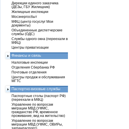
Дирекции единого заказчика
(ДЕЗы, ГБУ Жилищник)
Жилищные инспекции
Мосэнергосбыт
МФЦ (центр госуслуг Мои
документы)
Объединенные диспетчерские
службы (ОДС)
Службы одного окна (переехали в
МФЦ)
Центры приватизации
Финансы и связь
Налоговые инспекции
Отделения Сбербанка РФ
Почтовые отделения
Центры продаж и обслуживания
МГТС
Паспортно-визовые службы
Паспортные столы (паспорт РФ)
(переехали в МФЦ)
Управление по вопросам
миграции МВД (УФМС,
гражданство РФ, временное
проживание, вид на жительство)
Управление по вопросам
миграции МВД (УФМС, ОВИРы,
загранпаспорт)