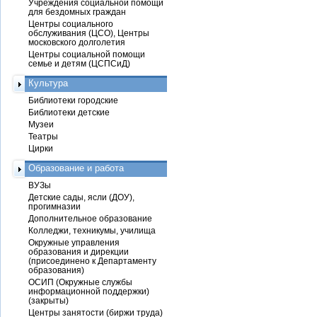
Учреждения социальной помощи
для бездомных граждан
Центры социального
обслуживания (ЦСО), Центры
московского долголетия
Центры социальной помощи
семье и детям (ЦСПСиД)
Культура
Библиотеки городские
Библиотеки детские
Музеи
Театры
Цирки
Образование и работа
ВУЗы
Детские сады, ясли (ДОУ),
прогимназии
Дополнительное образование
Колледжи, техникумы, училища
Окружные управления
образования и дирекции
(присоединено к Департаменту
образования)
ОСИП (Окружные службы
информационной поддержки)
(закрыты)
Центры занятости (биржи труда)