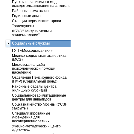
Пункты независимого мед.
освидетельствования на алкоголь
Районные гематологи
Родильные дома
Станции переливания крови
Травмпункты
ФБУЗ "Центр гигиены и
эпидемиологии"
Социальные службы
ГУП «Моссоцгарантия»
Медико-социальная экспертиза
(МСЭ)
Московская служба
психологической помощи
населению
Отделения Пенсионного фонда
(ПФР) (Социальный фонд)
Районные отделы центра
жилищных субсидий
Социально-реабилитационные
центры для инвалидов
Соцказначейство Москвы (УСЗН
закрыты)
Специализированные
учреждения для
несовершеннолетних
Учебно-методический центр
«Детство»