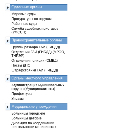
Судебные органы
Мировые судьи
Прокуратуры по округам
Районные суды
Служба судебных приставов
(УФССП)
Правоохранительные органы
Группы разбора ГАИ (ГИБДД)
Отделения ГАИ (ГИБДД) (МРЭО,
ТНРЭР)
Отделения полиции (ОМВД)
Посты ДПС
Штрафстоянки ГАИ (ГИБДД)
Органы местного управления
Администрация муниципальных
округов (Муниципалитеты)
Префектуры
Управы
Медицинские учреждения
Больницы городские
Больницы детские
Дирекция по координации
деятельности медицинских