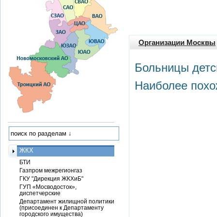
Организации Москвы
Больницы детс
Наиболее похо
ЖКХ
БТИ
Газпром межрегионгаз
ГКУ "Дирекция ЖКХиБ"
ГУП «Мосводосток»,
диспетчерские
Департамент жилищной политики
(присоединен к Департаменту
городского имущества)