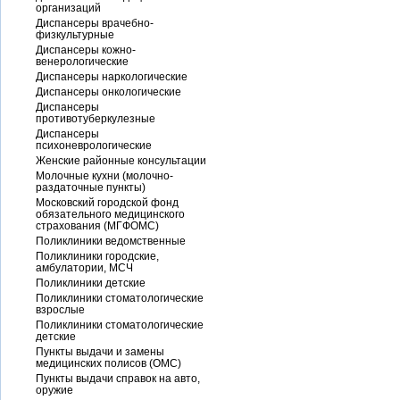
организаций
Диспансеры врачебно-
физкультурные
Диспансеры кожно-
венерологические
Диспансеры наркологические
Диспансеры онкологические
Диспансеры
противотуберкулезные
Диспансеры
психоневрологические
Женские районные консультации
Молочные кухни (молочно-
раздаточные пункты)
Московский городской фонд
обязательного медицинского
страхования (МГФОМС)
Поликлиники ведомственные
Поликлиники городские,
амбулатории, МСЧ
Поликлиники детские
Поликлиники стоматологические
взрослые
Поликлиники стоматологические
детские
Пункты выдачи и замены
медицинских полисов (ОМС)
Пункты выдачи справок на авто,
оружие