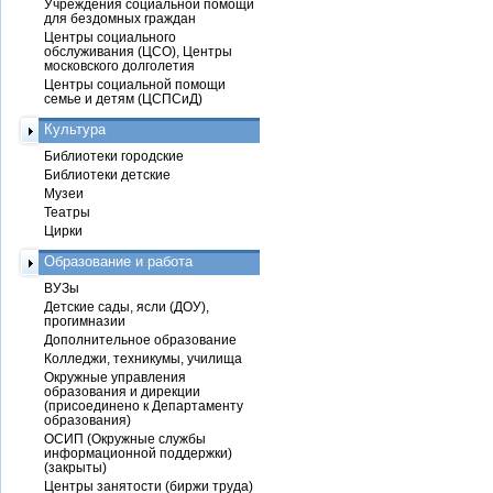
Учреждения социальной помощи
для бездомных граждан
Центры социального
обслуживания (ЦСО), Центры
московского долголетия
Центры социальной помощи
семье и детям (ЦСПСиД)
Культура
Библиотеки городские
Библиотеки детские
Музеи
Театры
Цирки
Образование и работа
ВУЗы
Детские сады, ясли (ДОУ),
прогимназии
Дополнительное образование
Колледжи, техникумы, училища
Окружные управления
образования и дирекции
(присоединено к Департаменту
образования)
ОСИП (Окружные службы
информационной поддержки)
(закрыты)
Центры занятости (биржи труда)