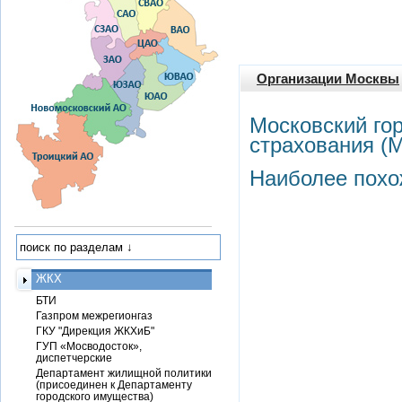
Организации Москвы
Московский го
страхования 
Наиболее похо
ЖКХ
БТИ
Газпром межрегионгаз
ГКУ "Дирекция ЖКХиБ"
ГУП «Мосводосток»,
диспетчерские
Департамент жилищной политики
(присоединен к Департаменту
городского имущества)