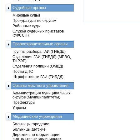
Судебные органы
Мировые судьи
Прокуратуры по округам
Районные суды
Служба судебных приставов
(УФССП)
Правоохранительные органы
Группы разбора ГАИ (ГИБДД)
Отделения ГАИ (ГИБДД) (МРЭО,
ТНРЭР)
Отделения полиции (ОМВД)
Посты ДПС
Штрафстоянки ГАИ (ГИБДД)
Органы местного управления
Администрация муниципальных
округов (Муниципалитеты)
Префектуры
Управы
Медицинские учреждения
Больницы городские
Больницы детские
Дирекция по координации
деятельности медицинских