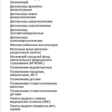
организаций
Диспансеры врачебно-
физкультурные
Диспансеры кожно-
венерологические
Диспансеры наркологические
Диспансеры онкологические
Диспансеры
противотуберкулезные
Диспансеры
психоневрологические
Женские районные консультации
Молочные кухни (молочно-
раздаточные пункты)
Московский городской фонд
обязательного медицинского
страхования (МГФОМС)
Поликлиники ведомственные
Поликлиники городские,
амбулатории, МСЧ
Поликлиники детские
Поликлиники стоматологические
взрослые
Поликлиники стоматологические
детские
Пункты выдачи и замены
медицинских полисов (ОМС)
Пункты выдачи справок на авто,
оружие