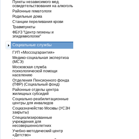
Пункты независимого мед.
освидетельствования на алкоголь
Районные гематологи
Родильные дома
Станции переливания крови
Травмпункты
ФБУЗ "Центр гигиены и
эпидемиологии"
Социальные службы
ГУП «Моссоцгарантия»
Медико-социальная экспертиза
(МСЭ)
Московская служба
психологической помощи
населению
Отделения Пенсионного фонда
(ПФР) (Социальный фонд)
Районные отделы центра
жилищных субсидий
Социально-реабилитационные
центры для инвалидов
Соцказначейство Москвы (УСЗН
закрыты)
Специализированные
учреждения для
несовершеннолетних
Учебно-методический центр
«Детство»