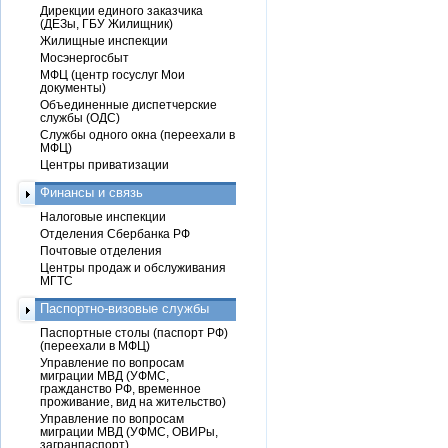
Дирекции единого заказчика
(ДЕЗы, ГБУ Жилищник)
Жилищные инспекции
Мосэнергосбыт
МФЦ (центр госуслуг Мои
документы)
Объединенные диспетчерские
службы (ОДС)
Службы одного окна (переехали в
МФЦ)
Центры приватизации
Финансы и связь
Налоговые инспекции
Отделения Сбербанка РФ
Почтовые отделения
Центры продаж и обслуживания
МГТС
Паспортно-визовые службы
Паспортные столы (паспорт РФ)
(переехали в МФЦ)
Управление по вопросам
миграции МВД (УФМС,
гражданство РФ, временное
проживание, вид на жительство)
Управление по вопросам
миграции МВД (УФМС, ОВИРы,
загранпаспорт)