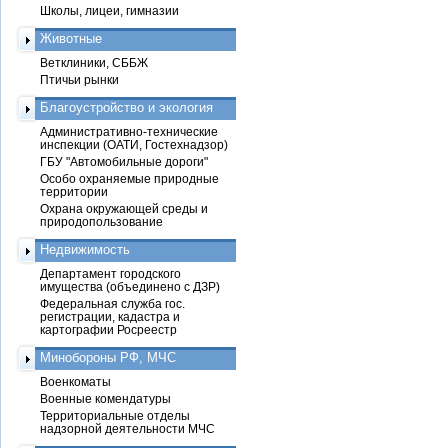
Школы, лицеи, гимназии
Животные
Ветклиники, СББЖ
Птичьи рынки
Благоустройство и экология
Административно-технические
инспекции (ОАТИ, Гостехнадзор)
ГБУ "Автомобильные дороги"
Особо охраняемые природные
территории
Охрана окружающей среды и
природопользование
Недвижимость
Департамент городского
имущества (объединено с ДЗР)
Федеральная служба гос.
регистрации, кадастра и
картографии Росреестр
Минобороны РФ, МЧС
Военкоматы
Военные комендатуры
Территориальные отделы
надзорной деятельности МЧС