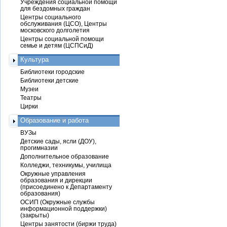
Учреждения социальной помощи
для бездомных граждан
Центры социального
обслуживания (ЦСО), Центры
московского долголетия
Центры социальной помощи
семье и детям (ЦСПСиД)
Культура
Библиотеки городские
Библиотеки детские
Музеи
Театры
Цирки
Образование и работа
ВУЗы
Детские сады, ясли (ДОУ),
прогимназии
Дополнительное образование
Колледжи, техникумы, училища
Окружные управления
образования и дирекции
(присоединено к Департаменту
образования)
ОСИП (Окружные службы
информационной поддержки)
(закрыты)
Центры занятости (биржи труда)