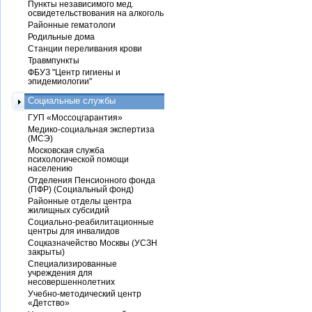
Пункты независимого мед.
освидетельствования на алкоголь
Районные гематологи
Родильные дома
Станции переливания крови
Травмпункты
ФБУЗ "Центр гигиены и
эпидемиологии"
Социальные службы
ГУП «Моссоцгарантия»
Медико-социальная экспертиза
(МСЭ)
Московская служба
психологической помощи
населению
Отделения Пенсионного фонда
(ПФР) (Социальный фонд)
Районные отделы центра
жилищных субсидий
Социально-реабилитационные
центры для инвалидов
Соцказначейство Москвы (УСЗН
закрыты)
Специализированные
учреждения для
несовершеннолетних
Учебно-методический центр
«Детство»