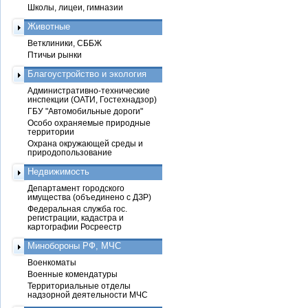
Школы, лицеи, гимназии
Животные
Ветклиники, СББЖ
Птичьи рынки
Благоустройство и экология
Административно-технические
инспекции (ОАТИ, Гостехнадзор)
ГБУ "Автомобильные дороги"
Особо охраняемые природные
территории
Охрана окружающей среды и
природопользование
Недвижимость
Департамент городского
имущества (объединено с ДЗР)
Федеральная служба гос.
регистрации, кадастра и
картографии Росреестр
Минобороны РФ, МЧС
Военкоматы
Военные комендатуры
Территориальные отделы
надзорной деятельности МЧС