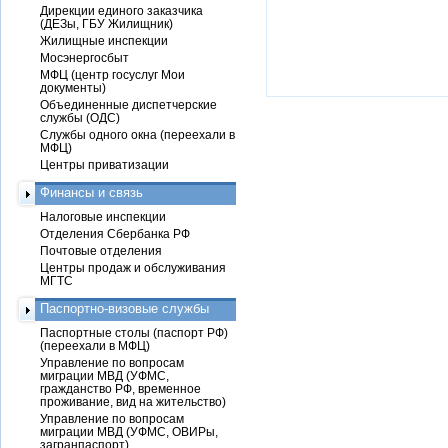
Дирекции единого заказчика
(ДЕЗы, ГБУ Жилищник)
Жилищные инспекции
Мосэнергосбыт
МФЦ (центр госуслуг Мои
документы)
Объединенные диспетчерские
службы (ОДС)
Службы одного окна (переехали в
МФЦ)
Центры приватизации
Финансы и связь
Налоговые инспекции
Отделения Сбербанка РФ
Почтовые отделения
Центры продаж и обслуживания
МГТС
Паспортно-визовые службы
Паспортные столы (паспорт РФ)
(переехали в МФЦ)
Управление по вопросам
миграции МВД (УФМС,
гражданство РФ, временное
проживание, вид на жительство)
Управление по вопросам
миграции МВД (УФМС, ОВИРы,
загранпаспорт)