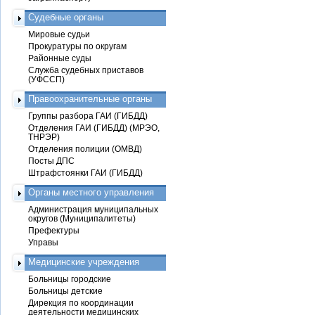
Судебные органы
Мировые судьи
Прокуратуры по округам
Районные суды
Служба судебных приставов
(УФССП)
Правоохранительные органы
Группы разбора ГАИ (ГИБДД)
Отделения ГАИ (ГИБДД) (МРЭО,
ТНРЭР)
Отделения полиции (ОМВД)
Посты ДПС
Штрафстоянки ГАИ (ГИБДД)
Органы местного управления
Администрация муниципальных
округов (Муниципалитеты)
Префектуры
Управы
Медицинские учреждения
Больницы городские
Больницы детские
Дирекция по координации
деятельности медицинских