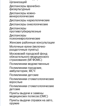
организаций
Диспансеры врачебно-
физкультурные
Диспансеры кожно-
венерологические
Диспансеры наркологические
Диспансеры онкологические
Диспансеры
противотуберкулезные
Диспансеры
психоневрологические
Женские районные консультации
Молочные кухни (молочно-
раздаточные пункты)
Московский городской фонд
обязательного медицинского
страхования (МГФОМС)
Поликлиники ведомственные
Поликлиники городские,
амбулатории, МСЧ
Поликлиники детские
Поликлиники стоматологические
взрослые
Поликлиники стоматологические
детские
Пункты выдачи и замены
медицинских полисов (ОМС)
Пункты выдачи справок на авто,
оружие