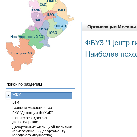
Организации Москвы
ФБУЗ "Центр г
Наиболее похо
ЖКХ
БТИ
Газпром межрегионгаз
ГКУ "Дирекция ЖКХиБ"
ГУП «Мосводосток»,
диспетчерские
Департамент жилищной политики
(присоединен к Департаменту
городского имущества)