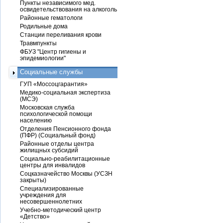
Пункты независимого мед.
освидетельствования на алкоголь
Районные гематологи
Родильные дома
Станции переливания крови
Травмпункты
ФБУЗ "Центр гигиены и
эпидемиологии"
Социальные службы
ГУП «Моссоцгарантия»
Медико-социальная экспертиза
(МСЭ)
Московская служба
психологической помощи
населению
Отделения Пенсионного фонда
(ПФР) (Социальный фонд)
Районные отделы центра
жилищных субсидий
Социально-реабилитационные
центры для инвалидов
Соцказначейство Москвы (УСЗН
закрыты)
Специализированные
учреждения для
несовершеннолетних
Учебно-методический центр
«Детство»