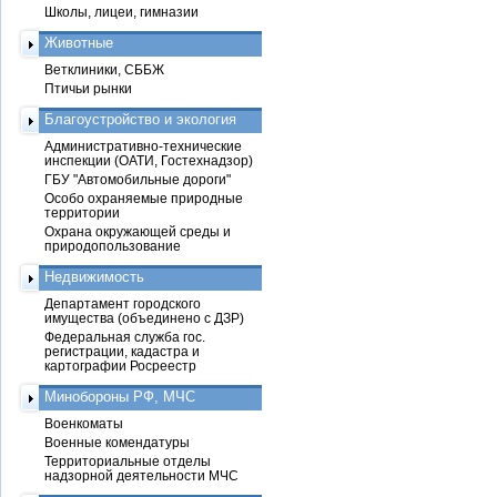
Школы, лицеи, гимназии
Животные
Ветклиники, СББЖ
Птичьи рынки
Благоустройство и экология
Административно-технические
инспекции (ОАТИ, Гостехнадзор)
ГБУ "Автомобильные дороги"
Особо охраняемые природные
территории
Охрана окружающей среды и
природопользование
Недвижимость
Департамент городского
имущества (объединено с ДЗР)
Федеральная служба гос.
регистрации, кадастра и
картографии Росреестр
Минобороны РФ, МЧС
Военкоматы
Военные комендатуры
Территориальные отделы
надзорной деятельности МЧС