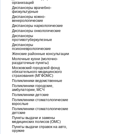
организаций
Диспансеры врачебно-
физкультурные
Диспансеры кожно-
венерологические
Диспансеры наркологические
Диспансеры онкологические
Диспансеры
противотуберкулезные
Диспансеры
психоневрологические
Женские районные консультации
Молочные кухни (молочно-
раздаточные пункты)
Московский городской фонд
обязательного медицинского
страхования (МГФОМС)
Поликлиники ведомственные
Поликлиники городские,
амбулатории, МСЧ
Поликлиники детские
Поликлиники стоматологические
взрослые
Поликлиники стоматологические
детские
Пункты выдачи и замены
медицинских полисов (ОМС)
Пункты выдачи справок на авто,
оружие