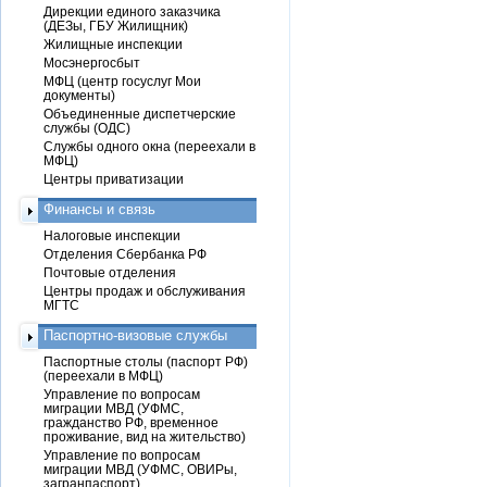
Дирекции единого заказчика
(ДЕЗы, ГБУ Жилищник)
Жилищные инспекции
Мосэнергосбыт
МФЦ (центр госуслуг Мои
документы)
Объединенные диспетчерские
службы (ОДС)
Службы одного окна (переехали в
МФЦ)
Центры приватизации
Финансы и связь
Налоговые инспекции
Отделения Сбербанка РФ
Почтовые отделения
Центры продаж и обслуживания
МГТС
Паспортно-визовые службы
Паспортные столы (паспорт РФ)
(переехали в МФЦ)
Управление по вопросам
миграции МВД (УФМС,
гражданство РФ, временное
проживание, вид на жительство)
Управление по вопросам
миграции МВД (УФМС, ОВИРы,
загранпаспорт)