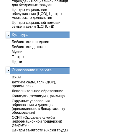
Учреждения социальной помощи
для бездомных граждан
Центры социального
обслуживания (ЦСО), Центры
московского долголетия
Центры социальной помощи
семье и детям (ЦСПСиД)
Культура
Библиотеки городские
Библиотеки детские
Музеи
Театры
Цирки
Образование и работа
ВУЗы
Детские сады, ясли (ДОУ),
прогимназии
Дополнительное образование
Колледжи, техникумы, училища
Окружные управления
образования и дирекции
(присоединено к Департаменту
образования)
ОСИП (Окружные службы
информационной поддержки)
(закрыты)
Центры занятости (биржи труда)