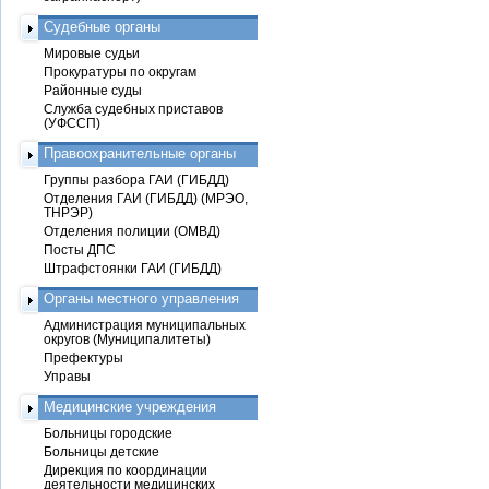
Судебные органы
Мировые судьи
Прокуратуры по округам
Районные суды
Служба судебных приставов
(УФССП)
Правоохранительные органы
Группы разбора ГАИ (ГИБДД)
Отделения ГАИ (ГИБДД) (МРЭО,
ТНРЭР)
Отделения полиции (ОМВД)
Посты ДПС
Штрафстоянки ГАИ (ГИБДД)
Органы местного управления
Администрация муниципальных
округов (Муниципалитеты)
Префектуры
Управы
Медицинские учреждения
Больницы городские
Больницы детские
Дирекция по координации
деятельности медицинских