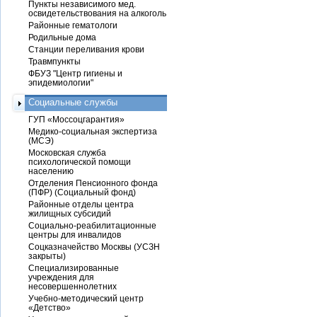
Пункты независимого мед.
освидетельствования на алкоголь
Районные гематологи
Родильные дома
Станции переливания крови
Травмпункты
ФБУЗ "Центр гигиены и
эпидемиологии"
Социальные службы
ГУП «Моссоцгарантия»
Медико-социальная экспертиза
(МСЭ)
Московская служба
психологической помощи
населению
Отделения Пенсионного фонда
(ПФР) (Социальный фонд)
Районные отделы центра
жилищных субсидий
Социально-реабилитационные
центры для инвалидов
Соцказначейство Москвы (УСЗН
закрыты)
Специализированные
учреждения для
несовершеннолетних
Учебно-методический центр
«Детство»