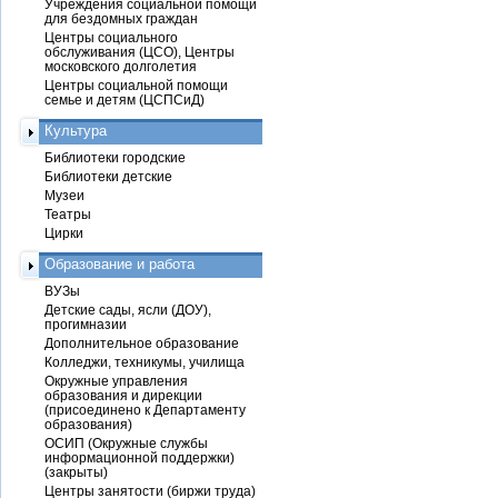
Учреждения социальной помощи
для бездомных граждан
Центры социального
обслуживания (ЦСО), Центры
московского долголетия
Центры социальной помощи
семье и детям (ЦСПСиД)
Культура
Библиотеки городские
Библиотеки детские
Музеи
Театры
Цирки
Образование и работа
ВУЗы
Детские сады, ясли (ДОУ),
прогимназии
Дополнительное образование
Колледжи, техникумы, училища
Окружные управления
образования и дирекции
(присоединено к Департаменту
образования)
ОСИП (Окружные службы
информационной поддержки)
(закрыты)
Центры занятости (биржи труда)