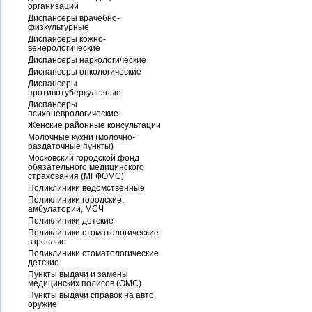
организаций
Диспансеры врачебно-
физкультурные
Диспансеры кожно-
венерологические
Диспансеры наркологические
Диспансеры онкологические
Диспансеры
противотуберкулезные
Диспансеры
психоневрологические
Женские районные консультации
Молочные кухни (молочно-
раздаточные пункты)
Московский городской фонд
обязательного медицинского
страхования (МГФОМС)
Поликлиники ведомственные
Поликлиники городские,
амбулатории, МСЧ
Поликлиники детские
Поликлиники стоматологические
взрослые
Поликлиники стоматологические
детские
Пункты выдачи и замены
медицинских полисов (ОМС)
Пункты выдачи справок на авто,
оружие