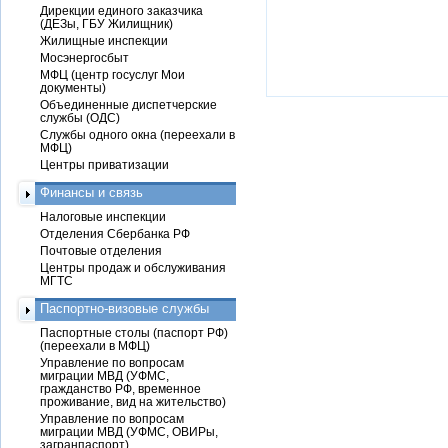
Дирекции единого заказчика
(ДЕЗы, ГБУ Жилищник)
Жилищные инспекции
Мосэнергосбыт
МФЦ (центр госуслуг Мои
документы)
Объединенные диспетчерские
службы (ОДС)
Службы одного окна (переехали в
МФЦ)
Центры приватизации
Финансы и связь
Налоговые инспекции
Отделения Сбербанка РФ
Почтовые отделения
Центры продаж и обслуживания
МГТС
Паспортно-визовые службы
Паспортные столы (паспорт РФ)
(переехали в МФЦ)
Управление по вопросам
миграции МВД (УФМС,
гражданство РФ, временное
проживание, вид на жительство)
Управление по вопросам
миграции МВД (УФМС, ОВИРы,
загранпаспорт)