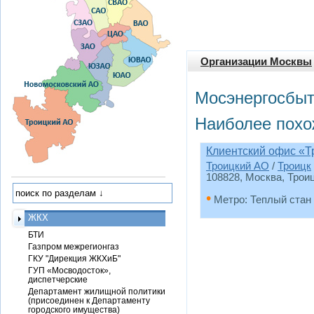
Организации Москвы
Мосэнергосбыт
Наиболее похо
Клиентский офис «Т
Троицкий АО
/
Троицк
108828, Москва, Трои
•
Метро: Теплый стан
ЖКХ
БТИ
Газпром межрегионгаз
ГКУ "Дирекция ЖКХиБ"
ГУП «Мосводосток»,
диспетчерские
Департамент жилищной политики
(присоединен к Департаменту
городского имущества)