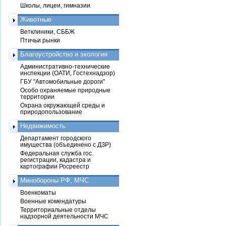
Школы, лицеи, гимназии
Животные
Ветклиники, СББЖ
Птичьи рынки
Благоустройство и экология
Административно-технические
инспекции (ОАТИ, Гостехнадзор)
ГБУ "Автомобильные дороги"
Особо охраняемые природные
территории
Охрана окружающей среды и
природопользование
Недвижимость
Департамент городского
имущества (объединено с ДЗР)
Федеральная служба гос.
регистрации, кадастра и
картографии Росреестр
Минобороны РФ, МЧС
Военкоматы
Военные комендатуры
Территориальные отделы
надзорной деятельности МЧС