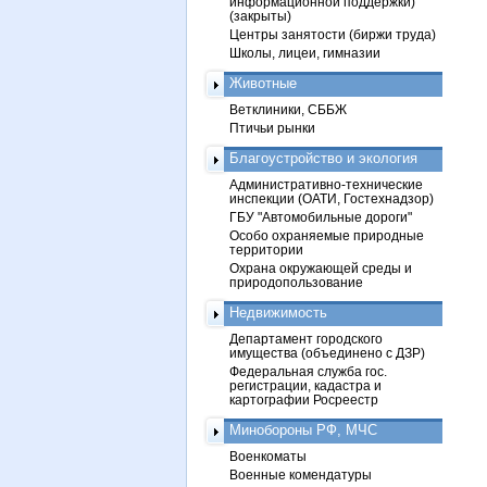
информационной поддержки)
(закрыты)
Центры занятости (биржи труда)
Школы, лицеи, гимназии
Животные
Ветклиники, СББЖ
Птичьи рынки
Благоустройство и экология
Административно-технические
инспекции (ОАТИ, Гостехнадзор)
ГБУ "Автомобильные дороги"
Особо охраняемые природные
территории
Охрана окружающей среды и
природопользование
Недвижимость
Департамент городского
имущества (объединено с ДЗР)
Федеральная служба гос.
регистрации, кадастра и
картографии Росреестр
Минобороны РФ, МЧС
Военкоматы
Военные комендатуры