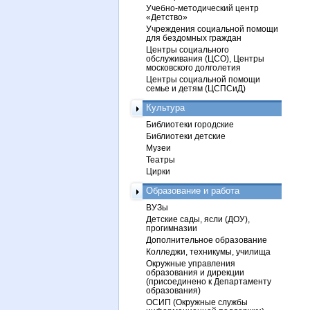
Учебно-методический центр
«Детство»
Учреждения социальной помощи
для бездомных граждан
Центры социального
обслуживания (ЦСО), Центры
московского долголетия
Центры социальной помощи
семье и детям (ЦСПСиД)
Культура
Библиотеки городские
Библиотеки детские
Музеи
Театры
Цирки
Образование и работа
ВУЗы
Детские сады, ясли (ДОУ),
прогимназии
Дополнительное образование
Колледжи, техникумы, училища
Окружные управления
образования и дирекции
(присоединено к Департаменту
образования)
ОСИП (Окружные службы