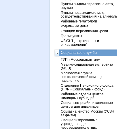
Пункты выдачи справок на авто,
оружие
Пункты независимого мед.
освидетельствования на алкоголь
Районные гематологи
Родильные дома
Станции переливания крови
Травмпункты
ФБУЗ "Центр гигиены и
эпидемиологии"
Социальные службы
ГУП «Моссоцгарантия»
Медико-социальная экспертиза
(МСЭ)
Московская служба
психологической помощи
населению
Отделения Пенсионного фонда
(ПФР) (Социальный фонд)
Районные отделы центра
жилищных субсидий
Социально-реабилитационные
центры для инвалидов
Соцказначейство Москвы (УСЗН
закрыты)
Специализированные
учреждения для
несовершеннолетних