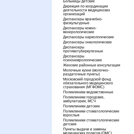
Больницы детские
Дирекция по координации
деятельности медицинских
организаций
Диспансеры врачебно-
физкультурные
Диспансеры кожно-
венерологические
Диспансеры наркологические
Диспансеры онкологические
Диспансеры
противотуберкулезные
Диспансеры
психоневрологические
Женские районные консультации
Молочные кухни (молочно-
раздаточные пункты)
Московский городской фонд
обязательного медицинского
страхования (МГФОМС)
Поликлиники ведомственные
Поликлиники городские,
амбулатории, МСЧ
Поликлиники детские
Поликлиники стоматологические
взрослые
Поликлиники стоматологические
детские
Пункты выдачи и замены
медицинских полисов (ОМС)