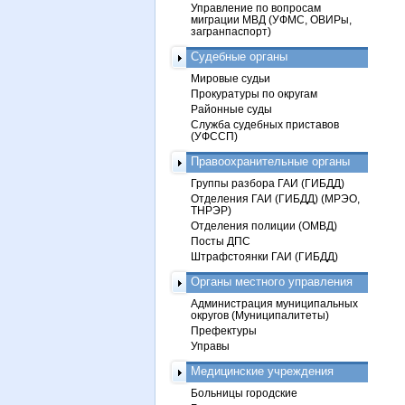
Управление по вопросам
миграции МВД (УФМС, ОВИРы,
загранпаспорт)
Судебные органы
Мировые судьи
Прокуратуры по округам
Районные суды
Служба судебных приставов
(УФССП)
Правоохранительные органы
Группы разбора ГАИ (ГИБДД)
Отделения ГАИ (ГИБДД) (МРЭО,
ТНРЭР)
Отделения полиции (ОМВД)
Посты ДПС
Штрафстоянки ГАИ (ГИБДД)
Органы местного управления
Администрация муниципальных
округов (Муниципалитеты)
Префектуры
Управы
Медицинские учреждения
Больницы городские