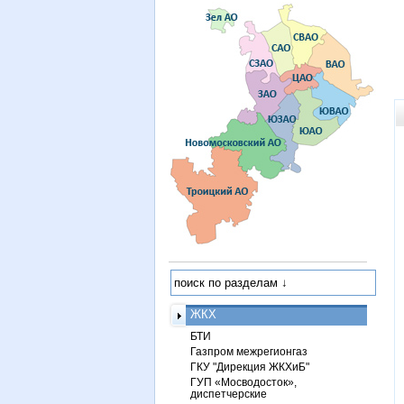
ЖКХ
БТИ
Газпром межрегионгаз
ГКУ "Дирекция ЖКХиБ"
ГУП «Мосводосток»,
диспетчерские