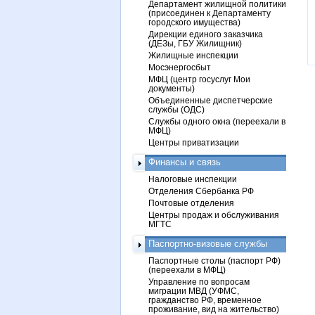
Департамент жилищной политики
(присоединен к Департаменту
городского имущества)
Дирекции единого заказчика
(ДЕЗы, ГБУ Жилищник)
Жилищные инспекции
Мосэнергосбыт
МФЦ (центр госуслуг Мои
документы)
Объединенные диспетчерские
службы (ОДС)
Службы одного окна (переехали в
МФЦ)
Центры приватизации
Финансы и связь
Налоговые инспекции
Отделения Сбербанка РФ
Почтовые отделения
Центры продаж и обслуживания
МГТС
Паспортно-визовые службы
Паспортные столы (паспорт РФ)
(переехали в МФЦ)
Управление по вопросам
миграции МВД (УФМС,
гражданство РФ, временное
проживание, вид на жительство)